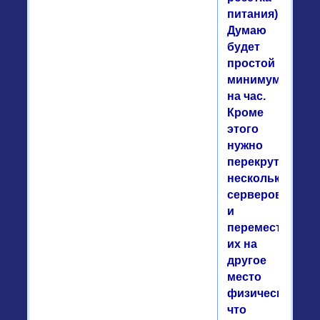
питания).
Думаю
будет
простой
минимум
на час.
Кроме
этого
нужно
перекрутить
несколько
серверов
и
переместить
их на
другое
место
физически,
что