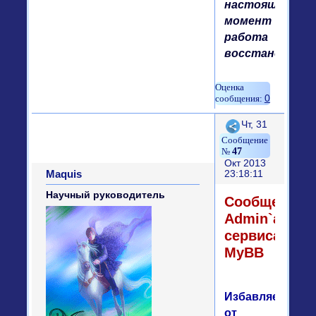
настоящий
момент
работа
восстановлена
0
Поделиться
Чт, 31
47
Окт 2013
Maquis
23:18:11
Научный руководитель
Сообщение
Admin`a
сервиса
MyBB
Избавляемся
от