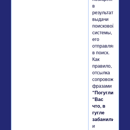
в
результате
выдачи
поисковой
системы,
его
отправляют
в поиск.
Как
правило,
отсылка
сопровождается
фразами
“Погугли”
,
“Вас
что, в
гугле
забанили?”
и