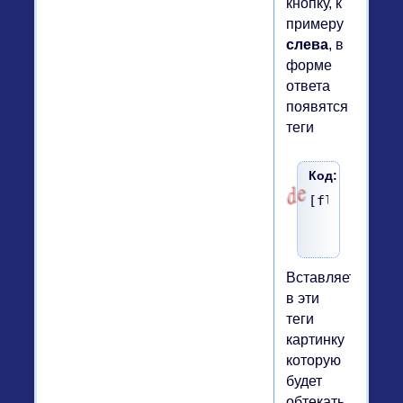
кнопку, к
примеру
слева
, в
форме
ответа
появятся
теги
Код:
[float=left
Вставляете
в эти
теги
картинку
которую
будет
обтекать