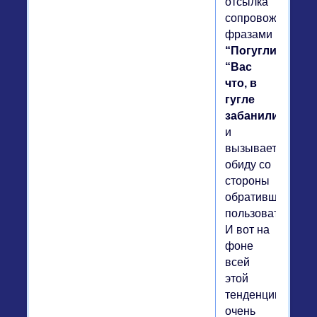
отсылка
сопровождается
фразами
“Погугли”
,
“Вас
что, в
гугле
забанили?”
и
вызывает
обиду со
стороны
обратившегося
пользователя.
И вот на
фоне
всей
этой
тенденции,
очень