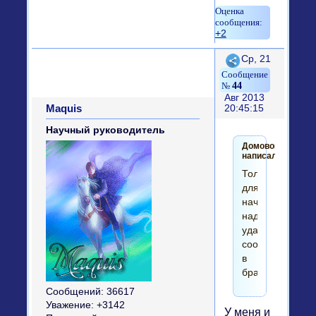
+2
Поделиться
Ср, 21
44
Авг 2013
Maquis
20:45:15
Научный руководитель
Домовой
написал(а):
Только
для
начала
надо
удалить
cookies
в
браузере.
Сообщений:
36617
Уважение:
+3142
У меня и