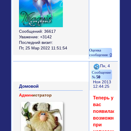
Сообщений:
36617
Уважение:
+3142
Последний визит:
Пт, 25 Мар 2022 11:51:54
0
Поделиться
Пн, 4
50
Ноя 2013
Домовой
12:44:25
Админ
истратор
Теперь у
вас
появилась
возможность
при