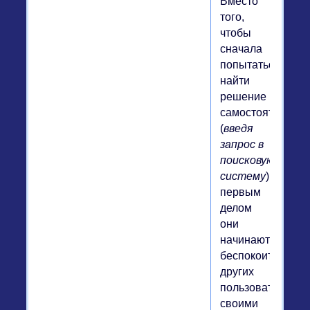
Вместо
того,
чтобы
сначала
попытаться
найти
решение
самостоятельно
(
введя
запрос в
поисковую
систему
),
первым
делом
они
начинают
беспокоить
других
пользователей
своими