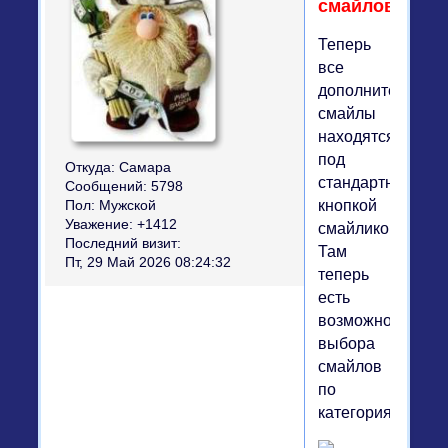
смайлов.
Теперь
все
дополнительные
смайлы
находятся
под
Откуда:
Самара
стандартной
Сообщений:
5798
кнопкой
Пол:
Мужской
Уважение:
+1412
смайликов.
Последний визит:
Там
Пт, 29 Май 2026 08:24:32
теперь
есть
возможность
выбора
смайлов
по
категориям.