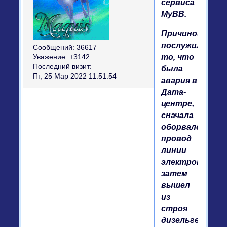
сервиса
MyBB.
Причиной
послужило
Сообщений:
36617
то, что
Уважение:
+3142
Последний визит:
была
Пт, 25 Мар 2022 11:51:54
авария в
Дата-
центре,
сначала
оборвался
провод
линии
электропереда
затем
вышел
из
строя
дизельгенерат