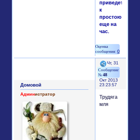
приведет
к
простою
еще на
час.
0
Поделиться
Чт, 31
48
Окт 2013
Домовой
23:23:57
Админ
истратор
Трудяга
мля