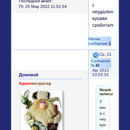
Последний визит:
с
Пт, 25 Мар 2022 11:51:54
неудаленными
куками
сработало.)))
0
Поделиться
Ср, 21
45
Авг 2013
Домовой
23:03:33
Админ
истратор
Maquis
написал(а):
У
меня
и с
неудаленными
куками