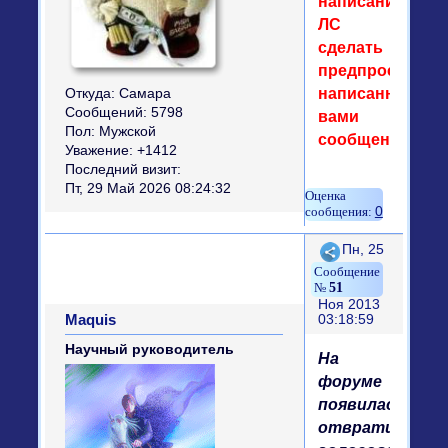
написании
ЛС
сделать
предпросмотр
написанного
Откуда:
Самара
Сообщений:
5798
вами
Пол:
Мужской
сообщения.
Уважение:
+1412
Последний визит:
Пт, 29 Май 2026 08:24:32
0
Поделиться
Пн, 25
51
Ноя 2013
Maquis
03:18:59
Научный руководитель
На
форуме
появилась
отвратительн