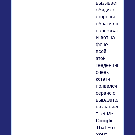
вызывает
обиду со
стороны
обратившегося
пользователя.
И вот на
фоне
всей
этой
тенденции,
очень
кстати
появился
сервис с
выразительным
названием
“Let Me
Google
That For
You”