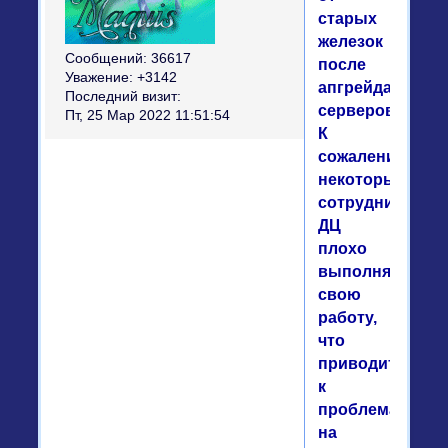
старых
железок
Сообщений:
36617
после
Уважение:
+3142
апгрейда
Последний визит:
серверов.
Пт, 25 Мар 2022 11:51:54
К
сожалению
некоторые
сотрудники
ДЦ
плохо
выполняют
свою
работу,
что
приводит
к
проблемам
на