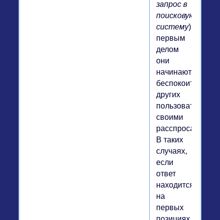
запрос в
поисковую
систему
),
первым
делом
они
начинают
беспокоить
других
пользователей
своими
расспросами.
В таких
случаях,
если
ответ
находится
на
первых
позициях