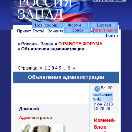
Нов. сообщ
Форум
Портал
Поиск
Регистрация
Привет, Гость!
Войдите
или
зарегистрируйтесь
.
Войти
»
Россия - Запад
»
О РАБОТЕ ФОРУМА
»
Объявления администрации
Страница:
«
1
2
3
4
5
…
8
»
Объявления администрации
Поделиться
Вс, 30
41
Июн 2013
Домовой
12:28:28
Админ
истратор
Изменён
блок