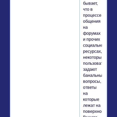
бывает,
что в
процессе
общения
на
форумах
и прочих
социальных
ресурсах,
некоторые
пользователи
задают
банальные
вопросы,
ответы
на
которые
лежат на
поверхности.