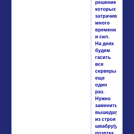
решение
которых
затрачивается
много
времени
и сил.
На днях
будем
гасить
все
серверы
еще
один
раз.
Нужно
заменить
вышедшую
из строя
швабру(управл
розетка