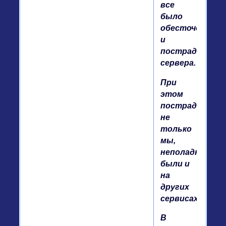
все
было
обесточено
и
пострадали
сервера.
При
этом
пострадали
не
только
мы,
неполадки
были и
на
других
сервисах.
В