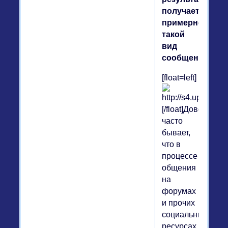
получаете
примерно
такой
вид
сообщения.
[float=left]
[/float]Довольно
часто
бывает,
что в
процессе
общения
на
форумах
и прочих
социальных
ресурсах,