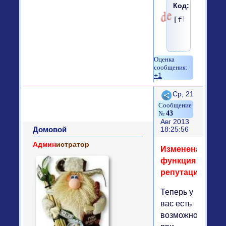
Код:
[float=righ
+1
Поделиться
Ср, 21
43
Авг 2013
Домовой
18:25:56
Админ
истратор
Изменена
функция
репутации.
Теперь у
вас есть
возможность