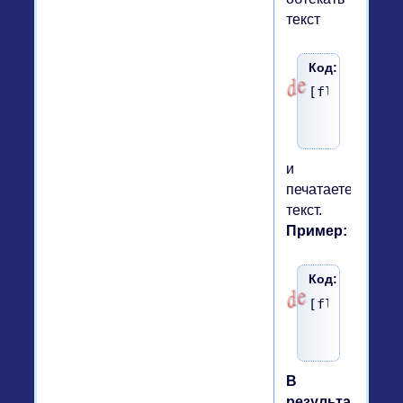
текст
Код:
[float=left
и
печатаете
текст.
Пример:
Код:
[float=left
В
результате