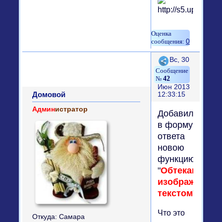
0
Поделиться
Вс, 30
42
Июн 2013
Домовой
12:33:15
Админ
истратор
Добавил
в форму
ответа
новою
функцию
"
Обтекание
изображения
текстом
"
Что это
Откуда:
Самара