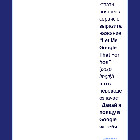
кстати
появился
сервис с
выразительным
названием
“Let Me
Google
That For
You”
(
сокр.
lmgtfy
) ,
что в
переводе
означает
“Давай я
поищу в
Google
за тебя”
.