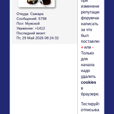
при
изменении
репутации
Откуда:
Самара
форумчанину
Сообщений:
5798
написать
Пол:
Мужской
Уважение:
+1412
за что
Последний визит:
был
Пт, 29 Май 2026 08:24:32
поставлен
+
или
-
Только
для
начала
надо
удалить
cookies
в
браузере.
Тестируйте,
отписывайтесь.