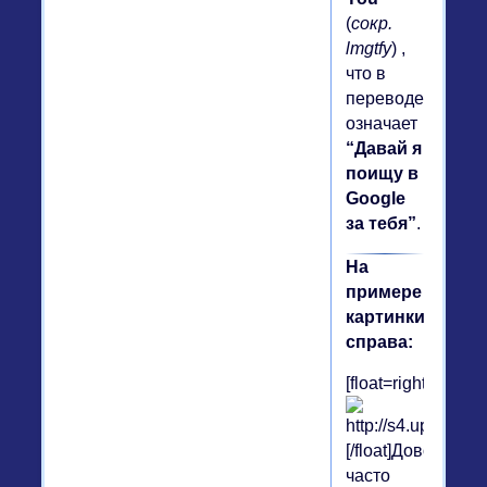
(
сокр.
lmgtfy
) ,
что в
переводе
означает
“Давай я
поищу в
Google
за тебя”
.
На
примере
картинки
справа:
[float=right]
[/float]Довольно
часто