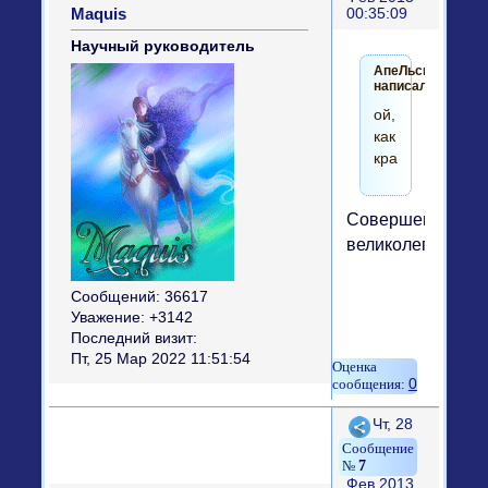
Maquis
00:35:09
Научный руководитель
АпеЛьсинка
написал(а):
ой,
как
красиво!
Совершенно
великолепие!)))
Сообщений:
36617
Уважение:
+3142
Последний визит:
Пт, 25 Мар 2022 11:51:54
0
Поделиться
Чт, 28
7
Фев 2013