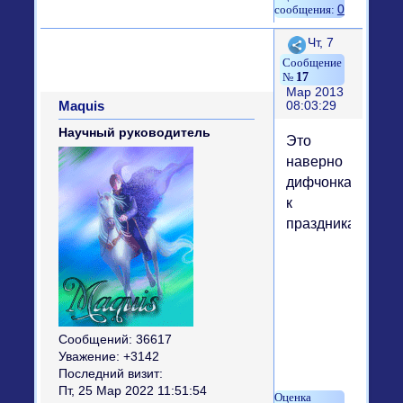
0
Поделиться
Чт, 7
17
Мар 2013
Maquis
08:03:29
Научный руководитель
Это
наверно
дифчонкам
к
праздникам)))
Сообщений:
36617
Уважение:
+3142
Последний визит:
Пт, 25 Мар 2022 11:51:54