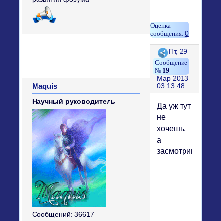
0
Поделиться
Пт, 29
19
Мар 2013
Maquis
03:13:48
Научный руководитель
Да уж тут
не
хочешь,
а
засмотришься...))
Сообщений:
36617