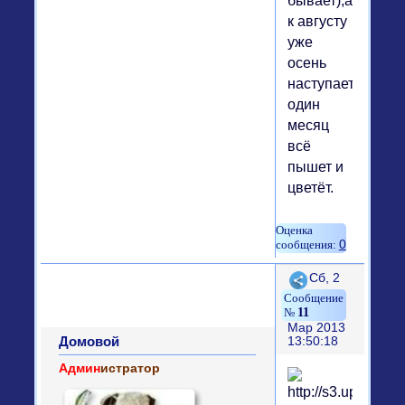
бывает),а
к августу
уже
осень
наступает.В
один
месяц
всё
пышет и
цветёт.
0
Поделиться
Сб, 2
11
Мар 2013
Домовой
13:50:18
Админ
истратор