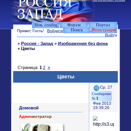
Нов. сообщ
Форум
Портал
Поиск
Регистрация
Привет, Гость!
Войдите
или
зарегистрируйтесь
.
Войти
»
Россия - Запад
»
Изображения без фона
»
Цветы
Страница:
1
2
»
Цветы
Поделиться
Ср, 27
1
Фев 2013
Домовой
19:39:26
Админ
истратор