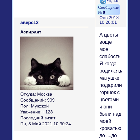
Поделиться
Чт, 28
8
Фев 2013
аверс12
10:28:01
Аспирант
А цветы
воще
моя
слабость.
Я когда
родился,моей
матушке
подарили
горшок с
Откуда:
Москва
цветами
Сообщений:
909
Пол:
Мужской
и они
Уважение:
+128
были над
Последний визит:
моей
Пн, 3 Май 2021 10:30:24
кроватью
до ....до