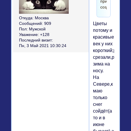
природа
создала...
Откуда:
Москва
Цветы
Сообщений:
909
Пол:
Мужской
потому и
Уважение:
+128
красивые,что
Последний визит:
век у них
Пн, 3 Май 2021 10:30:24
короткий;расцвёл
срезали,расцвёл
зима на
носу.
На
Севере,к
маю
только
снег
сойдёт(а
то и в
июне