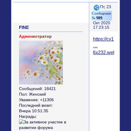
Поделиться
Пт, 23
989
Окт 2020
FINE
17:23:15
Админ
истратор
https://cv1.pikabu
…
6x232.webm
Сообщений:
18421
Пол:
Женский
Уважение:
+11306
Последний визит:
Вчера 10:51:35
Награды: