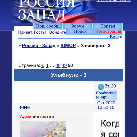
Нов. сообщ
Форум
Портал
Поиск
Регистрация
Привет, Гость!
Войдите
или
зарегистрируйтесь
.
Войти
»
Россия - Запад
»
ЮМОР
»
Улыбнуло - 3
Страница:
«
1
…
48
49
50
Улыбнуло - 3
Поделиться
Вт, 20
981
Окт 2020
FINE
10:52:10
Админ
истратор