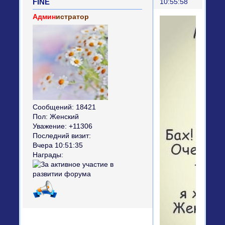
FINE
10:55:58
Админ
истратор
Сообщений:
18421
Пол:
Женский
Уважение:
+11306
Последний визит:
Вчера 10:51:35
Награды: