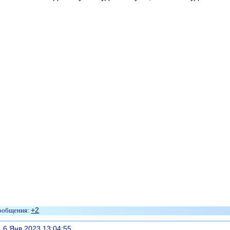
+2
литься
, 6 Янв 2023 13:04:55