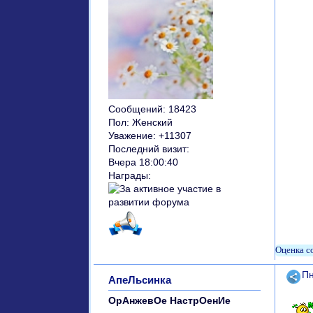
Сообщений:
18423
Пол:
Женский
Уважение:
+11307
Последний визит:
Вчера 18:00:40
Награды:
Поде
Пн
АпеЛьсинка
ОрАнжевОе НастрОенИе