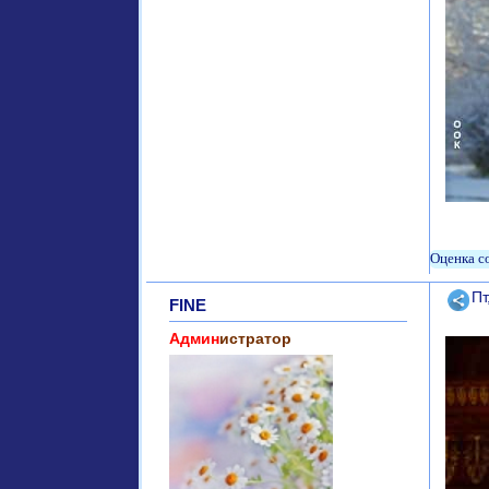
Поде
Пт
FINE
Админ
истратор