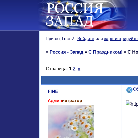
Привет, Гость!
Войдите
или
зарегистрируйте
»
Россия - Запад
»
С Праздником!
»
С Но
Страница:
1
2
»
Поде
Сб
FINE
Админ
истратор