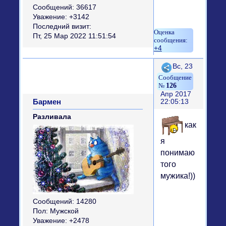
Сообщений:
36617
Уважение:
+3142
Последний визит:
Пт, 25 Мар 2022 11:51:54
+4
Поделиться
Вс, 23
126
Апр 2017
Бармен
22:05:13
Разливала
как
я
понимаю
того
мужика!))
Сообщений:
14280
Пол:
Мужской
Уважение:
+2478