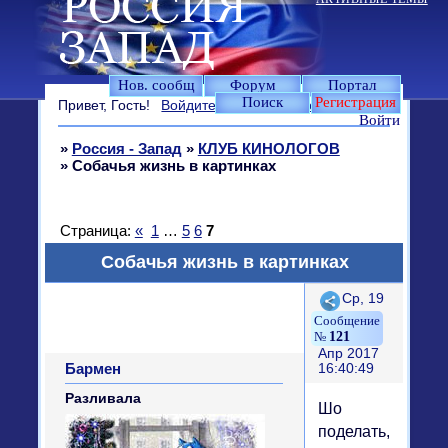
Нов. сообщ
Форум
Портал
Поиск
Регистрация
Привет, Гость!
Войдите
или
зарегистрируйтесь
.
Войти
»
Россия - Запад
»
КЛУБ КИНОЛОГОВ
»
Собачья жизнь в картинках
Страница:
«
1
…
5
6
7
Собачья жизнь в картинках
Поделиться
Ср, 19
121
Апр 2017
Бармен
16:40:49
Разливала
Шо
поделать,