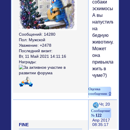
собаки
эскимосы)
А вы
напустились
на
Сообщений:
14280
бедную
Пол:
Мужской
животину.
Уважение:
+2478
Может
Последний визит:
она
Вт, 11 Май 2021 14:11:16
привыкла
Награды:
жить в
чуме?)
0
Поделиться
Чт, 20
122
Апр 2017
FINE
08:35:17