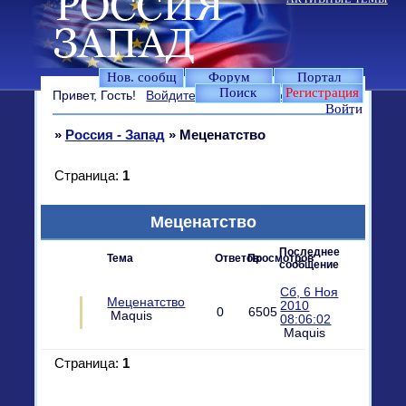
Нов. сообщ
Форум
Портал
Поиск
Регистрация
Привет, Гость!
Войдите
или
зарегистрируйтесь
.
Войти
»
Россия - Запад
»
Меценатство
Страница:
1
Меценатство
Последнее
Тема
Ответов
Просмотров
сообщение
Сб, 6 Ноя
Меценатство
2010
0
6505
Maquis
08:06:02
Maquis
Страница:
1