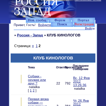
Нов. сообщ
Форум
Портал
Поиск
Регистрация
Привет, Гость!
Войдите
или
зарегистрируйтесь
.
Войти
»
Россия - Запад
»
КЛУБ КИНОЛОГОВ
Страница:
«
1
2
КЛУБ КИНОЛОГОВ
Последнее
Тема
Ответов
Просмотров
сообщение
Собаки -
Вс, 12 Фев
оружие или
2012
друг ?
22
792
13:26:36
natalka
natalka
[
1
2
]
Первая вязка
Чт, 26 Янв
собаки —
2012