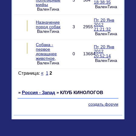
популярные
3
384
18:38:35
мифы
ВаленТина
ВаленТина
Пт, 20 Янв
Назначение
2012
пород собак
3
2955
21:21:32
ВаленТина
ВаленТина
Собака -
Пт, 20 Янв
первое
2012
домашнее
0
13684
20:52:14
животное,
ВаленТина
ВаленТина
Страница:
«
1
2
»
Россия - Запад
»
КЛУБ КИНОЛОГОВ
создать форум