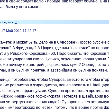
ул в своих солдат волю к победе, как говорят обычно, а на
ая была у него самого.
0
литься
, 17 Май 2012 17:42:47
кажете: а может быть, дело не в Суворове? Просто русские
ерлиц? А Фридланд? А Цюрих, где нам "наклеили" по перво
т, а у Римского-Корсакова - 60. Надо сказать, что Корсаков
я капитулировала около Цюриха, окруженная французами. Та
е. Но почему же австрийцы сражались хуже? Очевидно, пото
ны, и он был им понятен, а австрийцам он был не понятен. 
рийцы потребовали, чтобы Суворов, вместо того чтобы втор
тание роялистов и жирондистов, пошел воевать в Швейцари
ался окружен французами. Суворов протестовал против этог
рийских чиновников гофкригсрата. Потеряв в Швейцарии все
ряв четвертую часть своих людей, Суворов вывел остальну
тоен императорских почестей, потому что в войне против ф