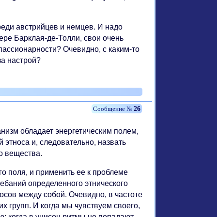
реди австрийцев и немцев. И надо
мере Барклая-де-Толли, свои очень
 пассионарности? Очевидно, с каким-то
за настрой?
26
анизм обладает энергетическим полем,
 этноса и, следовательно, назвать
о вещества.
го поля, и применить ее к проблеме
олебаний определенного этнического
носов между собой. Очевидно, в частоте
их групп. И когда мы чувствуем своего,
ю; когда в унисон ритмы не попадают,