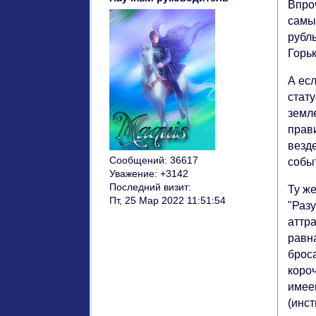
Впро
самы
рубль
Горь
А ес
стату
земл
прав
везде
Сообщений:
36617
собы
Уважение:
+3142
Последний визит:
Ту ж
Пт, 25 Мар 2022 11:51:54
"Разу
аттр
равн
брос
короч
имее
(инс