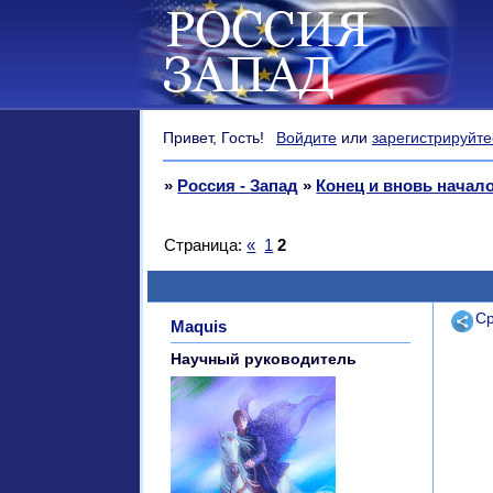
Привет, Гость!
Войдите
или
зарегистрируйте
»
Россия - Запад
»
Конец и вновь начал
Страница:
«
1
2
Поде
Ср
Maquis
Научный руководитель