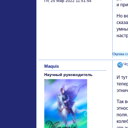
Пт, 25 Мар 2022 11:51:54
и пр
Но в
сказа
умны
наст
Поде
Чт
Maquis
Научный руководитель
И ту
тепе
этни
Так в
этно
поля.
колеб
это з