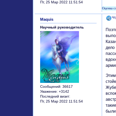
Пт, 25 Мар 2022 11:51:54
Поде
Чт
Maquis
Научный руководитель
Поэто
выпо
Каза
дело 
пасси
вдохн
арми
Этим
стой
Сообщений:
36617
Жубе
Уважение:
+3142
вспо
Последний визит:
австр
Пт, 25 Мар 2022 11:51:54
таки
были