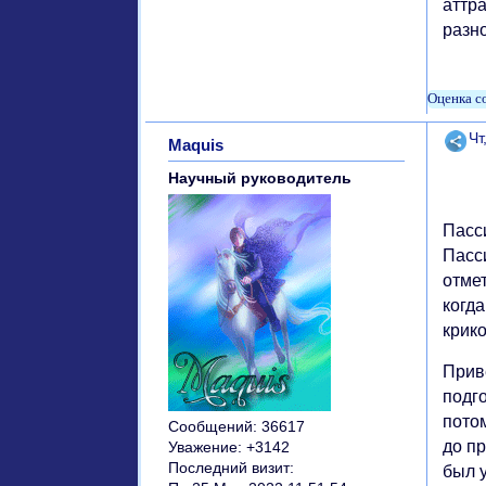
аттр
разн
Поде
Чт
Maquis
Научный руководитель
Пасс
Пасс
отмет
когда
крик
Прив
подг
потом
Сообщений:
36617
до пр
Уважение:
+3142
Последний визит:
был 