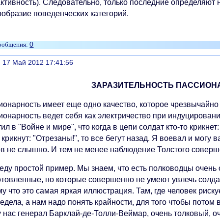
активность). Следовательно, только последние определяют
ообразие поведенческих категорий.
0
литься
, 17 Май 2012 17:41:56
ЗАРАЗИТЕЛЬНОСТЬ ПАССИОН
ионарность имеет еще одно качество, которое чрезвычайно 
ионарность ведет себя как электричество при индуцировани
ил в "Войне и мире", что когда в цепи солдат кто-то крикнет:
 крикнут: "Отрезаны!", то все бегут назад. Я воевал и могу 
ов не слышно. И тем не менее наблюдение Толстого соверш
еду простой пример. Мы знаем, что есть полководцы очень 
отовленные, но которые совершенно не умеют увлечь солдат
у что это самая яркая иллюстрация. Там, где человек риск
едела, а нам надо понять крайности, для того чтобы потом
у нас генерал Барклай-де-Толли-Веймар, очень толковый, о