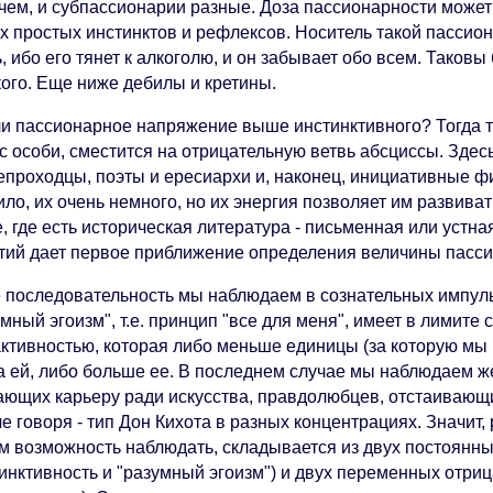
чем, и субпассионарии разные. Доза пассионарности может 
х простых инстинктов и рефлексов. Носитель такой пассио
, ибо его тянет к алкоголю, и он забывает обо всем. Таковы
кого. Еще ниже дебилы и кретины.
ли пассионарное напряжение выше инстинктивного? Тогда 
с особи, сместится на отрицательную ветвь абсциссы. Здес
епроходцы, поэты и ересиархи и, наконец, инициативные ф
ило, их очень немного, но их энергия позволяет им развив
, где есть историческая литература - письменная или устн
тий дает первое приближение определения величины пасс
е последовательность мы наблюдаем в сознательных импуль
мный эгоизм", т.е. принцип "все для меня", имеет в лимите
активностью, которая либо меньше единицы (за которую мы
а ей, либо больше ее. В последнем случае мы наблюдаем ж
ающих карьеру ради искусства, правдолюбцев, отстаивающи
е говоря - тип Дон Кихота в разных концентрациях. Значит
м возможность наблюдать, складывается из двух постоянн
тинктивность и "разумный эгоизм") и двух переменных отри