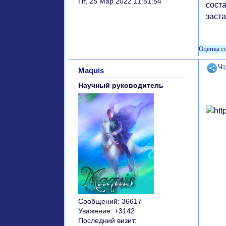
Пт, 25 Мар 2022 11:51:54
соста
заста
Поде
Чт
Maquis
Научный руководитель
Сообщений:
36617
Уважение:
+3142
Последний визит: