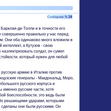
24
 Барклая-де-Толли и в точности его
у совершенно правильно у нас перед
ом. Они оба одинаково много вложили в
 интеллект, а Кутузов - свою
 наэлектризовать солдат, он сумел
 стойкости, который нужен для любой
л русскую армию в Италию против
цузские генералы - Макдональд, Моро,
большого русского корпуса и
 именно русские части, хотя
абой боеспособности, это ведь были
и. Но решающими ударами, которыми
 сделаны они были русскими. Он