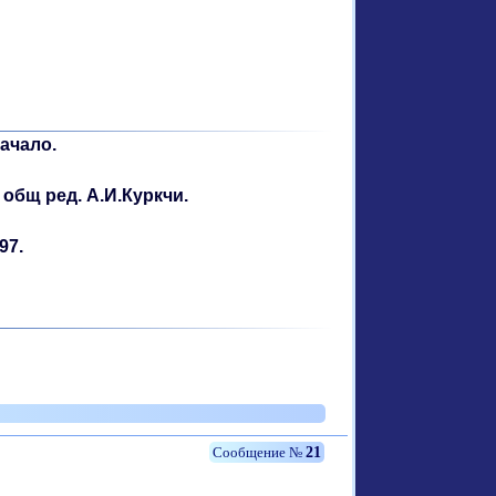
ачало.
 общ ред. А.И.Куркчи.
97.
21