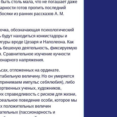
быть столь мала, что не погашает даже
нарности готов пропить последний
 босяки из ранних рассказов А. М.
точка, обозначающая психологический
ь будут находиться конкистадоры и
игуры вроде Цезаря и Наполеона. Как
ать бешеную деятельность, фиксируемую
ая. Сравнительное изучение кучности
ионарного напряжения.
сах, отложенных на ординате.
 стабильную величину. Но он умеряется
 принимаем импульс себялюбия), либо
ертвенных ученых, художников,
х справедливость с риском для жизни,
, реальное поведение особи, которое мы
ых положительных величин
цательных (пассионарность и