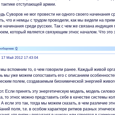
и тактике отступающей армии.
едь Суворов не мог провести ни одного своего начинания с
ть, что и немцы с трудом проводили, как мы видели на при
е начинания среди русских. Так с чем же связана индукция
роем, который является связующим этнос началом. Что это 
0
литься
, 17 Май 2012 17:43:04
т мы вспомним то, о чем говорили ранее. Каждый живой орг
рь мы уже можем сопоставить его с описанием особенностей
ческим полем, создаваемым биохимической энергией живог
от. Если принять эту энергетическую модель, модель силово
са, то этнос можно представить себе в качестве системы к
 А если это так, тогда мы можем сказать, в чем различие эт
аний поля, т.е. в особом характере ритмов разных этническ
начит, что ритмы попадают в унисон или строятся в гармони