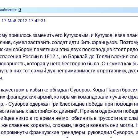
0
литься
, 17 Май 2012 17:42:31
му пришлось заменить его Кутузовым, и Кутузов, взяв план
лнив, сумел заставить солдат идти бить французов. Поэтом
нским собором памятники этих двух полководцев стоят ряд
спасения России в 1812 г., но Барклай-де-Толли вложил свой
онарность, которая у него бесспорно была. Он сумел как бы
уть в них тот самый дух непримиримости к противнику, дух
и.
 качеством в избытке обладал Суворов. Когда Павел броси
ких французских армий, которыми командовали лучшие фран
р, - Суворов одержал три блестящие победы при помощи не
могательных австрийских дивизий. Причем одержали победы
ийцев никто в то время не мог обвинить в трусости или сл
е же славяне: хорваты, словаки, чехи; и воевать они могл
 опрокинуты французские гренадеры, руководил Суворов, и