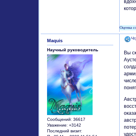
вдохн
котор
Поде
Чт
Maquis
Научный руководитель
Вы с
Ауст
солда
арми
числ
понят
Авст
восс
оказ
Сообщений:
36617
авст
Уважение:
+3142
поте
Последний визит:
удос