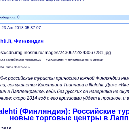
0
литься
, 23 Авг 2018 05:37:07
lehti.fi, Финляндия
сы с российскими туристами — «челноками» у гипермаркета «Призма»
edia, Смок Вавельский
00-х российские туристы приносили южной Финляндии нема
зли, сокрушается Кристиина Тииппана в Iltalehti. Даже «И
зин в Лаппеенранте, ведь без русских он наверняка не о
чшее: скоро 2014 год с его кризисами уйдет в прошлое, и 
talehti (Финляндия): Российские ту
новые торговые центры в Лапп