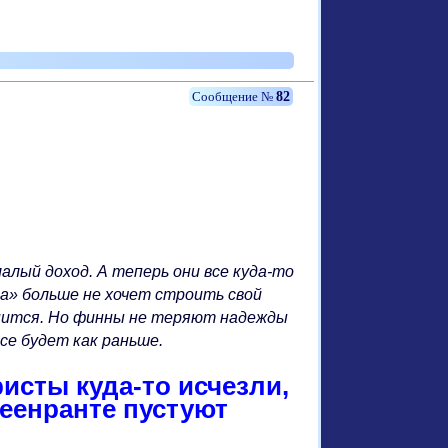
82
лый доход. А теперь они все куда-то
кеа» больше не хочет строить свой
купится. Но финны не теряют надежды
все будет как раньше.
ристы куда-то исчезли,
еенранте пустуют