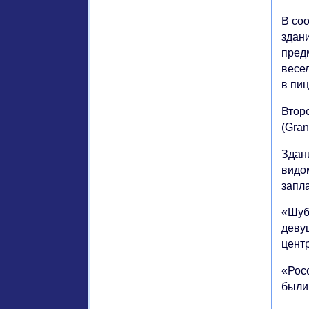
В со
здан
пред
весе
в пи
Втор
(Gran
Здан
видо
запл
«Шубу
девуш
цент
«Рос
были