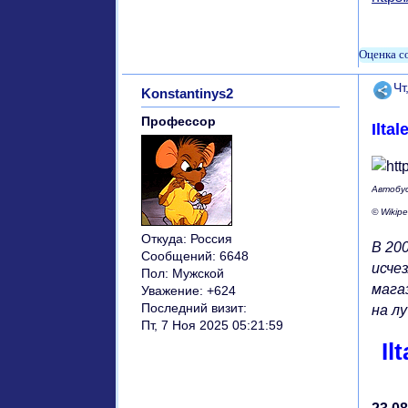
Поде
Чт
Konstantinys2
Профессор
Ilta
Автобу
© Wikip
Откуда:
Россия
В 20
Сообщений:
6648
исче
Пол:
Мужской
мага
Уважение:
+624
Последний визит:
на лу
Пт, 7 Ноя 2025 05:21:59
Il