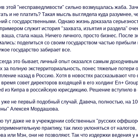
ив этой "несправедливости" сильно возмущалась жаба. Зач
ать и не платить? Такая мысль выглядела куда разумнее, ч
ний с государственными. Однако жизнь доказала серьезнос
 примером служит история "захвата, изъятия и раздела" оч
 ваша, стала наша. Ничего личного, просто бизнес. После з
мались: поделиться со своим государством частью прибыли 
ужое государство забирает все.
всегда это бывает, личный опыт оказался самым доходчивым
ях за полную экстерриториальность, понес тяжелые потери 
пление назад в Россию. Хотя в новостях рассказывают что 
е время совет директоров входящей в его холдинг En+ Grou
ed из Кипра в российскую юрисдикцию. Решение вступило в с
о уже не первый подобный случай. Давеча, полностью, на 1
ны" Алексея Мордашова.
ло тут даже не в учреждении собственных "русских оффшор
применительную практику, так лихо уклоняться от налогов,
ова или Мэн, они не позволяют. Так что издержки ведения у