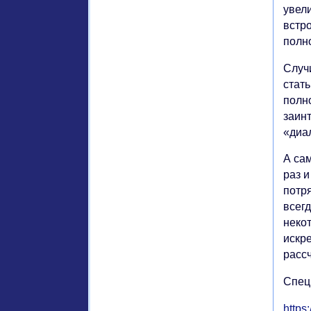
увели
встр
полн
Случ
стать
полн
заин
«диал
А сам
раз 
потр
всег
неко
искр
расс
Спец
https