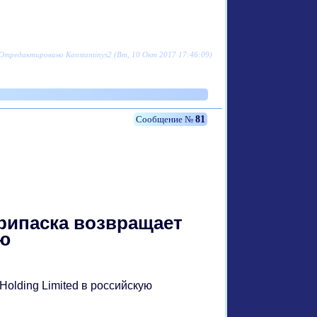
Отредактировано Konstantinys2 (Вт, 10 Окт 2017 17:46:09)
81
рипаска возвращает
ию
olding Limited в российскую