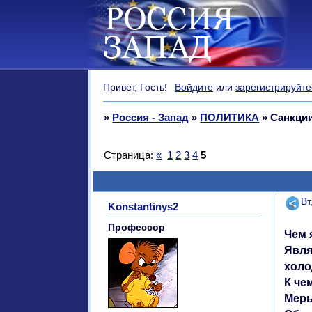
Привет, Гость!
Войдите
или
зарегистрируйте
»
Россия - Запад
»
ПОЛИТИКА
»
Санкции
Страница:
«
1
2
3
4
5
Поде
Вт
Konstantinys2
Профессор
Чем 
Явля
холо
К че
Меры