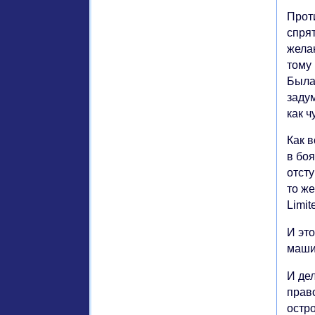
Прот
спрят
жела
тому
Была
заду
как ч
Как 
в бо
отсту
то ж
Limit
И эт
маши
И де
право
остр