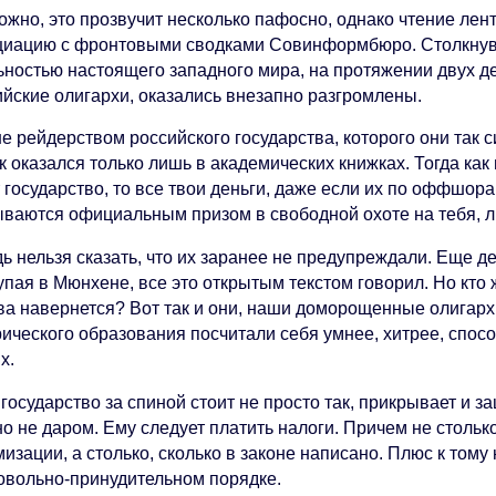
ожно, это прозвучит несколько пафосно, однако чтение ле
циацию с фронтовыми сводками Совинформбюро. Столкнув
ьностью настоящего западного мира, на протяжении двух де
ийские олигархи, оказались внезапно разгромлены.
не рейдерством российского государства, которого они так
 оказался только лишь в академических книжках. Тогда как 
 государство, то все твои деньги, даже если их по оффшор
ываются официальным призом в свободной охоте на тебя, 
ь нельзя сказать, что их заранее не предупреждали. Еще де
пая в Мюнхене, все это открытым текстом говорил. Но кто 
ва навернется? Вот так и они, наши доморощенные олигархи
ического образования посчитали себя умнее, хитрее, способ
х.
государство за спиной стоит не просто так, прикрывает и за
о не даром. Ему следует платить налоги. Причем не столько
изации, а столько, сколько в законе написано. Плюс к тому
овольно-принудительном порядке.