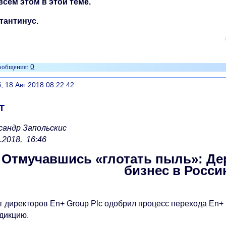
всем этом в этой теме.
тантинус.
0
литься
, 18 Авг 2018 08:22:42
Т
сандр Запольскис
.2018, 16:46
Отмучавшись «глотать пыль»: Де
бизнес в Росс
т директоров En+ Group Plc одобрил процесс перехода En+ H
дикцию.