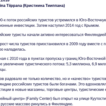
8.2018
tiina Tiippana (Кристиина Тииппана)
00-х поток российских туристов устремился в Юго-Восточн
ионные инвестиции. Затем наступил 2014 год с Крымом.
ийские туристы начали активно интересоваться Финляндией 
 рост числа туристов приостановился в 2009 году вместе с
ро наладилась.
ная с 2010 года в пунктах пропуска у границ Юго-Восточн
е увеличение туристического потока: 5,3 миллиона, 6,9 ми
ицы.
ов радовало не только количество, но и «качество» турист
яндию российских туристов были богачами. Это вдохновл
стиции в новые магазины, торговые центры, туристические 
йный центр» (Family Center) был открыт на улице Куутости
а русские массово ринулись в Финляндию.