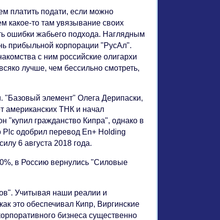
ем платить подати, если можно
ем какое-то там увязывание своих
ть ошибки жабьего подхода. Наглядным
ень прибыльной корпорации "РусАл".
накомства с ним российские олигархи
всяко лучше, чем бессильно смотреть,
. "Базовый элемент" Олега Дерипаски,
от американских ТНК и начал
он "купил гражданство Кипра", однако в
p Plc одобрил перевод En+ Holding
илу 6 августа 2018 года.
00%, в Россию вернулись "Силовые
ов". Учитывая наши реалии и
 как это обеспечивал Кипр, Виргинские
 корпоративного бизнеса существенно