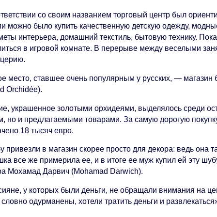
ответствии со своим названием торговый центр был ориенти
ии можно было купить качественную детскую одежду, модны
меты интерьера, домашний текстиль, бытовую технику. Пока
литься в игровой комнате. В перерыве между веселыми зан
ццерию.
ое место, ставшее очень популярным у русских, — магази
d Orchidée).
ие, украшенное золотыми орхидеями, выделялось среди ос
м, но и предлагаемыми товарами. За самую дорогую покупку
ачено 18 тысяч евро.
 привезли в магазин скорее просто для декора: ведь она т
ка все же примерила ее, и в итоге ее муж купил ей эту шу
ра Мохамад Дарвич (Mohamad Darwich).
сияне, у которых были деньги, не обращали внимания на 
 словно одурманены, хотели тратить деньги и развлекаться