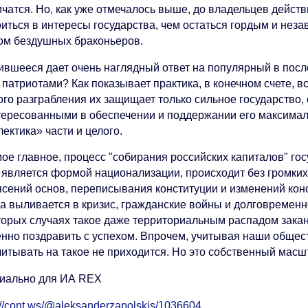
чатся. Но, как уже отмечалось выше, до владельцев действ
оиться в интересы государства, чем остаться гордым и нез
ом бездушных браконьеров.
ившееся дает очень наглядный ответ на популярный в посл
 патриотами? Как показывает практика, в конечном счете, в
ого разграбления их защищает только сильное государство
тересованными в обеспечении и поддержании его максимал
ектика» части и целого.
ое главное, процесс "собирания российских капиталов" госу
и является формой национализации, происходит без громк
ясений основ, переписывания конституции и изменений конс
да выливается в кризис, гражданские войны и долговременн
торых случаях такое даже территориальным распадом заканч
енно поздравить с успехом. Впрочем, учитывая наши общес
читывать на такое не приходится. Но это собственный масш
иально для ИА REX
://cont.ws/@aleksanderzapolskis/1036604