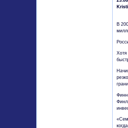
23.0
Kris
В 20
милл
Росс
Хотя
быст
Начи
резко
гран
Финн
Финл
инве
«Семе
когд