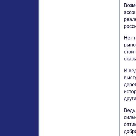
Возм
ассо
реал
росс
Нет, 
рынок
стоит
оказ
И вед
высту
дере
истор
други
Ведь 
сильн
оптим
добр