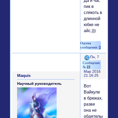
Да и час
пик в
слякоть в
длинной
юбке не
айс.)))
0
Поделиться
Пн, 7
22
Мар 2016
Maquis
21:16:25
Научный руководитель
Вот
Вайкуле
в брюках,
разве
она не
обаятельна