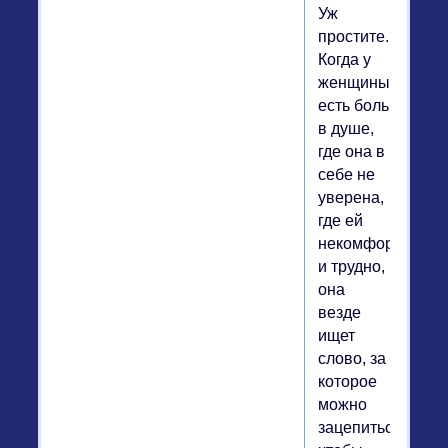
Уж
простите.
Когда у
женщины
есть боль
в душе,
где она в
себе не
уверена,
где ей
некомфортно
и трудно,
она
везде
ищет
слово, за
которое
можно
зацепиться,