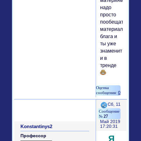
материями
надо
просто
пообещать
материальные
блага и
ты уже
знаменит
и в
тренде
0
Поделиться
Сб, 11
27
Май 2019
Konstantinys2
17:20:31
Профессор
Я