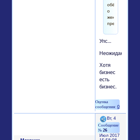
обёрткой
о
женском
предназначени
Упс...
Неожидано.
Хотя
бизнес
есть
бизнес.
0
Поделиться
Вт, 4
26
Июл 2017