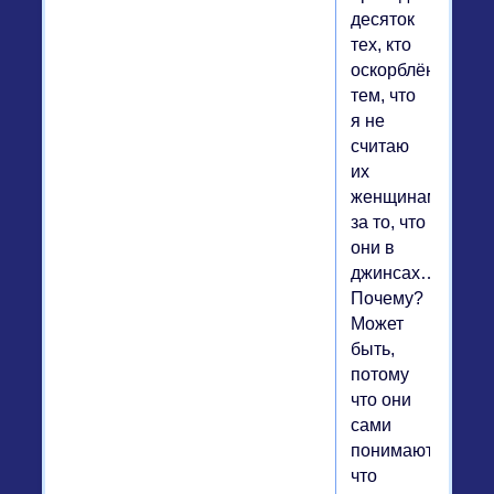
десяток
тех, кто
оскорблён
тем, что
я не
считаю
их
женщинами
за то, что
они в
джинсах…
Почему?
Может
быть,
потому
что они
сами
понимают,
что