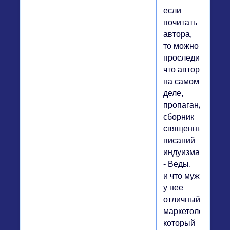
если
почитать
автора,
то можно
проследить,
что автор
на самом
деле,
пропагандирует
сборник
священных
писаний
индуизма
- Веды.
и что муж
у нее
отличный
маркетолог,
который