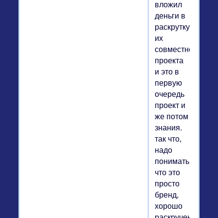
вложил
деньги в
раскрутку
их
совместного
проекта
и это в
первую
очередь
проект и
же потом
знания.
так что,
надо
понимать,
что это
просто
бренд,
хорошо
раскрученный