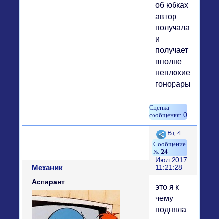
об юбках
автор
получала
и
получает
вполне
неплохие
гонорары
0
Поделиться
Вт, 4
24
Июл 2017
Механик
11:21:28
Аспирант
это я к
чему
подняла