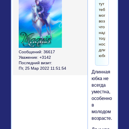
тут
тебе
могут
возразить,
что
надо
тогда
носить
длинную
Сообщений:
36617
юбку))
Уважение:
+3142
Последний визит:
Пт, 25 Мар 2022 11:51:54
Длинная
юбка не
всегда
уместна,
особенно
в
молодом
возрасте.