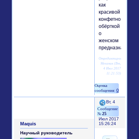
как
красивой
конфетной
обёрткой
о
женском
предназначении
Отредактировано
Механик (Вт,
4 Июл 2017
11:21:53)
0
Поделиться
Вт, 4
25
Июл 2017
Maquis
15:26:24
Научный руководитель