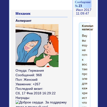
23
Июл 2017
Механик
11:09:47
Аспирант
Konstantinys2
написал(а):
Видимо
вы
еще
не
готовы
к
восприятию
таких
Откуда:
Германия
простых,
Сообщений:
968
элементарных
Пол:
Женский
для
Уважение:
+267
каждого
Последний визит:
христианина
Сб, 17 Фев 2018 16:29:22
истин,
Награды:
что