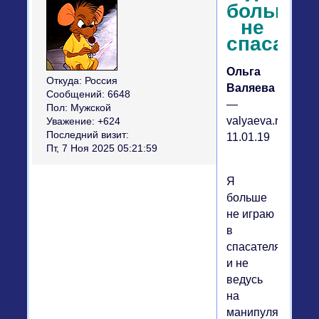
больше
не
спасаю
Ольга
Откуда:
Россия
Валяева
Сообщений:
6648
—
Пол:
Мужской
valyaeva.ru
Уважение:
+624
Последний визит:
11.01.19
Пт, 7 Ноя 2025 05:21:59
Я
больше
не играю
в
спасателя
и не
ведусь
на
манипуляции.