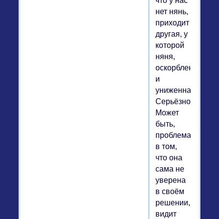
что у нас
нет нянь,
приходит
другая, у
которой
няня,
оскорбленная
и
униженная.
Серьёзно?
Может
быть,
проблема
в том,
что она
сама не
уверена
в своём
решении,
видит