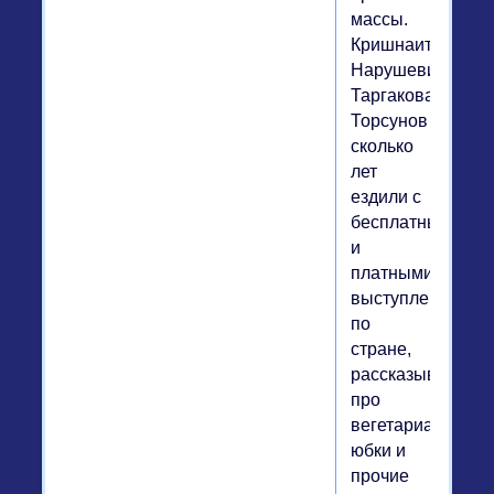
массы.
Кришнаиты
Нарушевич,
Таргакова,
Торсунов
сколько
лет
ездили с
бесплатными
и
платными
выступлениями
по
стране,
рассказывали
про
вегетарианство,
юбки и
прочие