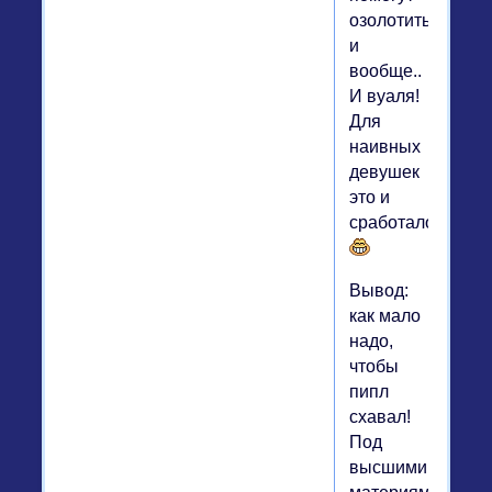
озолотиться
и
вообще..
И вуаля!
Для
наивных
девушек
это и
сработало!
Вывод:
как мало
надо,
чтобы
пипл
схавал!
Под
высшими