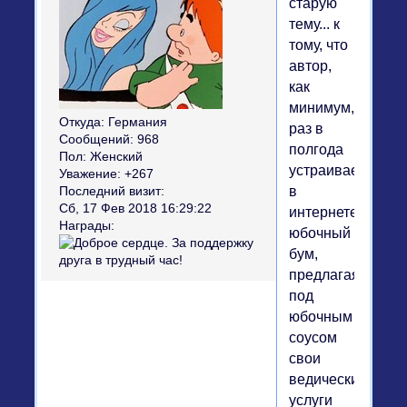
старую
тему... к
тому, что
автор,
как
минимум,
Откуда:
Германия
раз в
Сообщений:
968
полгода
Пол:
Женский
устраивает
Уважение:
+267
в
Последний визит:
Сб, 17 Фев 2018 16:29:22
интернете
Награды:
юбочный
бум,
предлагая
под
юбочным
соусом
свои
ведические
услуги