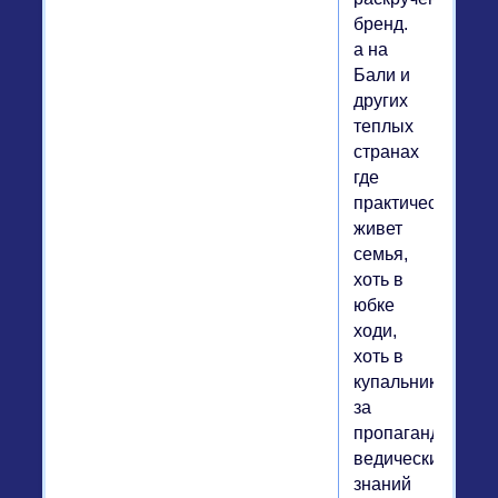
бренд.
а на
Бали и
других
теплых
странах
где
практически
живет
семья,
хоть в
юбке
ходи,
хоть в
купальнике)))
за
пропаганду
ведических
знаний