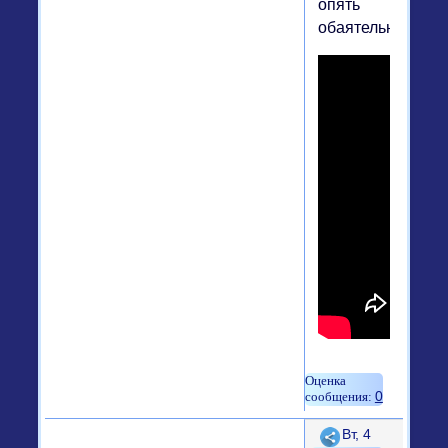
опять
обаятельна)))
0
Поделиться
Вт, 4