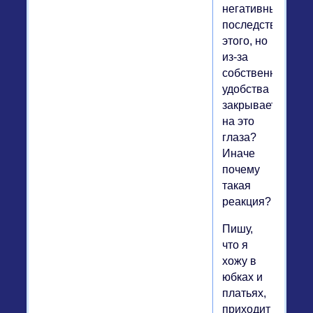
негативные
последствия
этого, но
из-за
собственного
удобства
закрывает
на это
глаза?
Иначе
почему
такая
реакция?
Пишу,
что я
хожу в
юбках и
платьях,
приходит