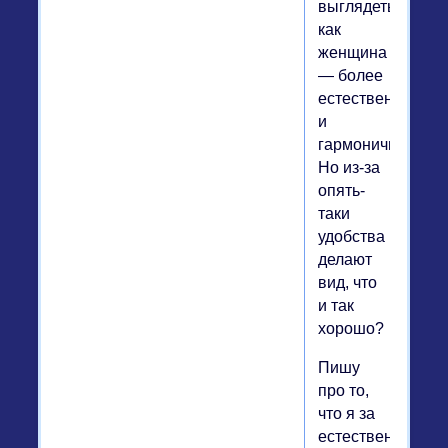
выглядеть
как
женщина
— более
естественно
и
гармонично?
Но из-за
опять-
таки
удобства
делают
вид, что
и так
хорошо?
Пишу
про то,
что я за
естественность