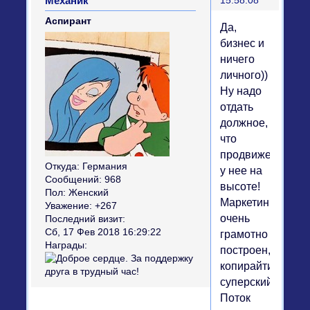
Механик
15:58:08
Аспирант
Да,
бизнес и
ничего
личного))
Ну надо
отдать
должное,
что
продвижение
Откуда:
Германия
у нее на
Сообщений:
968
высоте!
Пол:
Женский
Маркетинг
Уважение:
+267
очень
Последний визит:
Сб, 17 Фев 2018 16:29:22
грамотно
Награды:
построен,
копирайтинг
суперский.
Поток