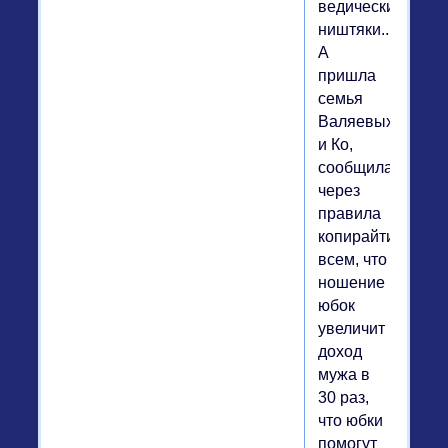
ведические
ништяки..
А
пришла
семья
Валяевых
и Ко,
сообщила
через
правила
копирайтинга
всем, что
ношение
юбок
увеличит
доход
мужа в
30 раз,
что юбки
помогут