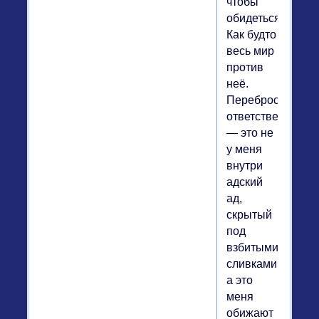
чтобы
обидеться.
Как будто
весь мир
против
неё.
Перебросить
ответственность
— это не
у меня
внутри
адский
ад,
скрытый
под
взбитыми
сливками,
а это
меня
обижают