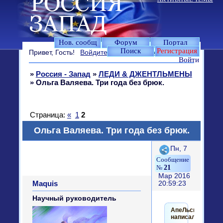
Нов. сообщ
Форум
Портал
Поиск
Регистрация
Привет, Гость!
Войдите
или
зарегистрируйтесь
.
Войти
»
Россия - Запад
»
ЛЕДИ & ДЖЕНТЛЬМЕНЫ
»
Ольга Валяева. Три года без брюк.
Страница:
«
1
2
Ольга Валяева. Три года без брюк.
Поделиться
Пн, 7
21
Мар 2016
Maquis
20:59:23
Научный руководитель
АпеЛьсинка
написал(а):