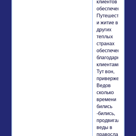
клиентов
обеспечен.
Путешествие
и житие в
других
теплых
странах
обеспечено
благодарными
клиентами.
Тут вон,
приверженцы
Ведов
сколько
времени
бились
-бились,
продвигали
веды в
православные