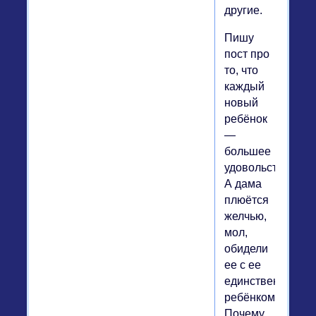
другие.
Пишу
пост про
то, что
каждый
новый
ребёнок
—
большее
удовольствие.
А дама
плюётся
желчью,
мол,
обидели
ее с ее
единственным
ребёнком.
Почему