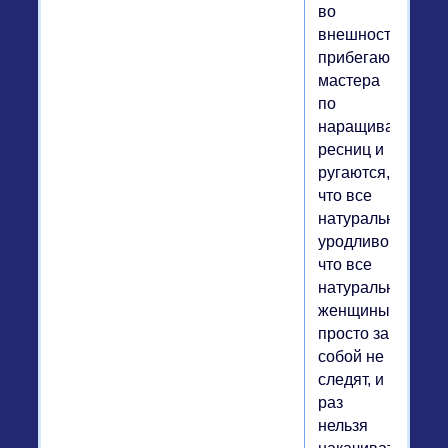
во
внешности,
прибегают
мастера
по
наращиванию
ресниц и
ругаются,
что все
натуральное
уродливо,
что все
натуральные
женщины
просто за
собой не
следят, и
раз
нельзя