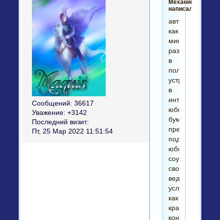
Механик
написал(а):
автор,
как
минимум,
раз
в
полгода
устраивает
в
интернете
Сообщений:
36617
юбочный
Уважение:
+3142
бум,
Последний визит:
предлагая
Пт, 25 Мар 2022 11:51:54
под
юбочным
соусом
свои
ведические
услуги
как
красивой
конфетной