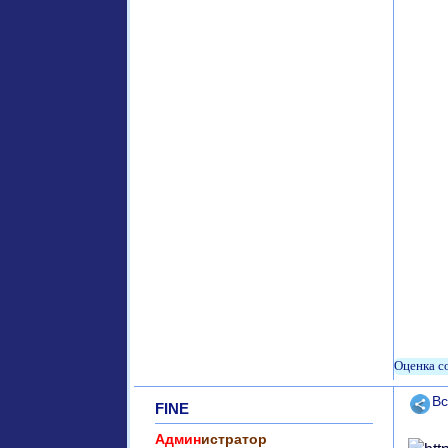
Поде
Вс
FINE
Админ
истратор