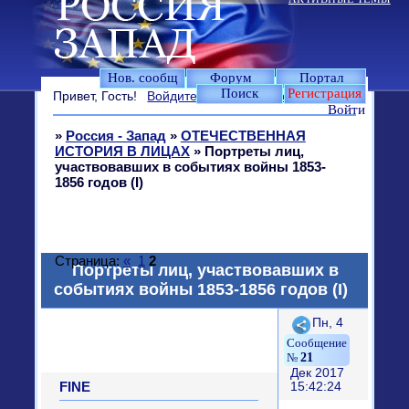
Нов. сообщ
Форум
Портал
Поиск
Регистрация
Привет, Гость!
Войдите
или
зарегистрируйтесь
.
Войти
»
Россия - Запад
»
ОТЕЧЕСТВЕННАЯ
ИСТОРИЯ В ЛИЦАХ
»
Портреты лиц,
участвовавших в событиях войны 1853-
1856 годов (I)
Страница:
«
1
2
Портреты лиц, участвовавших в
событиях войны 1853-1856 годов (I)
Поделиться
Пн, 4
21
Дек 2017
FINE
15:42:24