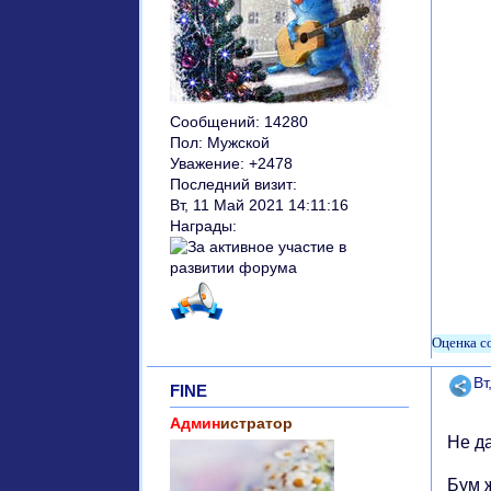
Сообщений:
14280
Пол:
Мужской
Уважение:
+2478
Последний визит:
Вт, 11 Май 2021 14:11:16
Награды:
Поде
Вт
FINE
Админ
истратор
Не д
Бум 