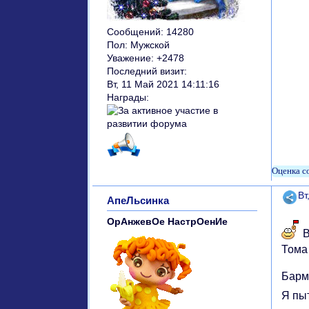
Сообщений:
14280
Пол:
Мужской
Уважение:
+2478
Последний визит:
Вт, 11 Май 2021 14:11:16
Награды:
Поде
Вт
АпеЛьсинка
ОрАнжевОе НастрОенИе
В
Тома 
Барме
Я пы