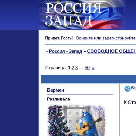
Привет, Гость!
Войдите
или
зарегистрируйте
»
Россия - Запад
»
СВОБОДНОЕ ОБЩЕ
Страница:
1
2
3
…
50
»
Поде
Вт
Бармен
Разливала
К Ст