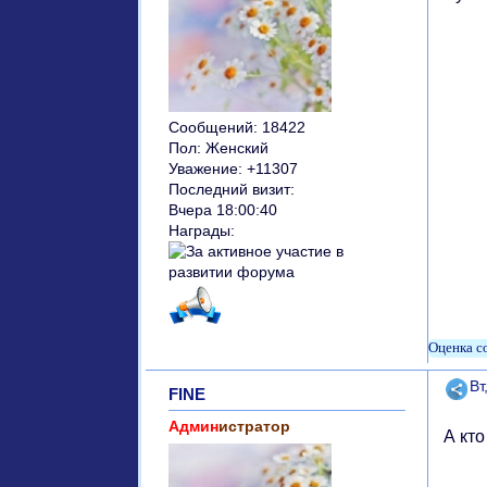
Сообщений:
18422
Пол:
Женский
Уважение:
+11307
Последний визит:
Вчера 18:00:40
Награды:
Поде
Вт
FINE
Админ
истратор
А кт