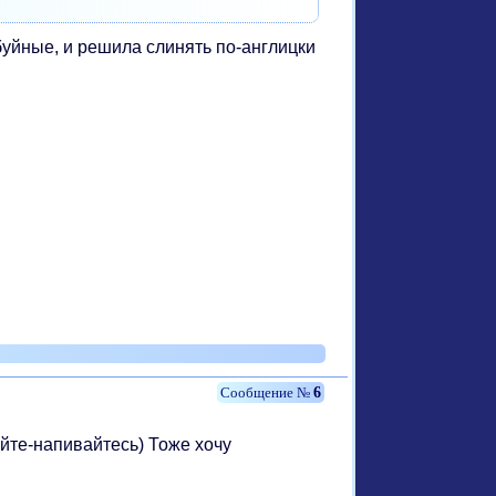
буйные, и решила слинять по-англицки
6
айте-напивайтесь) Тоже хочу