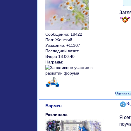
Загл
Сообщений:
18422
Пол:
Женский
Уважение:
+11307
Последний визит:
Вчера 18:00:40
Награды:
Поде
Вт
Бармен
Разливала
Я сег
поуча