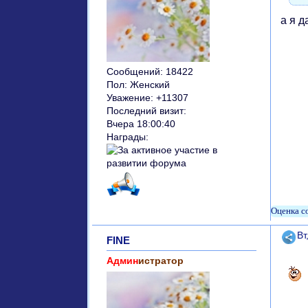
а я д
Сообщений:
18422
Пол:
Женский
Уважение:
+11307
Последний визит:
Вчера 18:00:40
Награды:
Поде
Вт
FINE
Админ
истратор