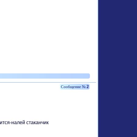
2
вится-налей стаканчик