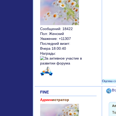
Сообщений:
18422
Пол:
Женский
Уважение:
+11307
Последний визит:
Вчера 18:00:40
Награды:
Поде
Вт
FINE
Админ
истратор
Ап
То