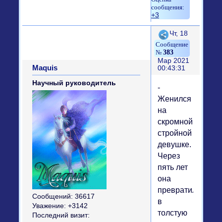
+3
Поделиться
Чт, 18
383
Мар 2021
Maquis
00:43:31
Научный руководитель
-
Женился
на
скромной
стройной
девушке.
Через
пять лет
она
превратилась
Сообщений:
36617
в
Уважение:
+3142
толстую
Последний визит: