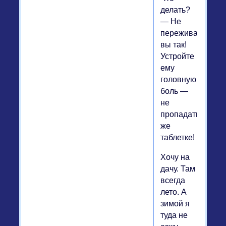
делать?
— Не
переживайте
вы так!
Устройте
ему
головную
боль —
не
пропадать
же
таблетке!
Хочу на
дачу. Там
всегда
лето. А
зимой я
туда не