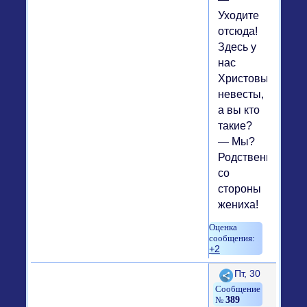
Уходите
отсюда!
Здесь у
нас
Христовы
невесты,
а вы кто
такие?
— Мы?
Родственники
со
стороны
жениха!
+2
Поделиться
Пт, 30
389