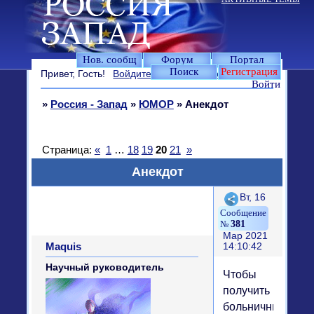
Нов. сообщ
Форум
Портал
Поиск
Регистрация
Привет, Гость!
Войдите
или
зарегистрируйтесь
.
Войти
»
Россия - Запад
»
ЮМОР
»
Анекдот
Страница:
«
1
…
18
19
20
21
»
Анекдот
Поделиться
Вт, 16
381
Мар 2021
Maquis
14:10:42
Научный руководитель
Чтобы
получить
больничный…