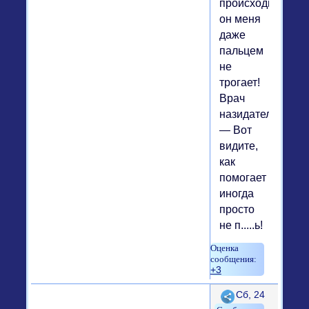
происходит,
он меня
даже
пальцем
не
трогает!
Врач
назидательно:
— Вот
видите,
как
помогает
иногда
просто
не п.....ь!
+3
Поделиться
Сб, 24