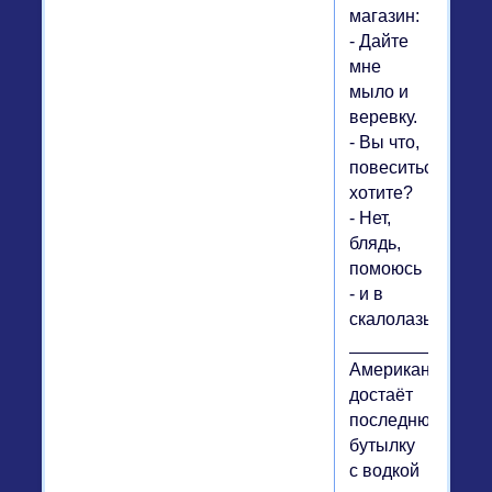
магазин:
- Дайте
мне
мыло и
веревку.
- Вы что,
повеситься
хотите?
- Нет,
блядь,
помоюсь
- и в
скалолазы!!!
__________
Американец
достаёт
последнюю
бутылку
с водкой