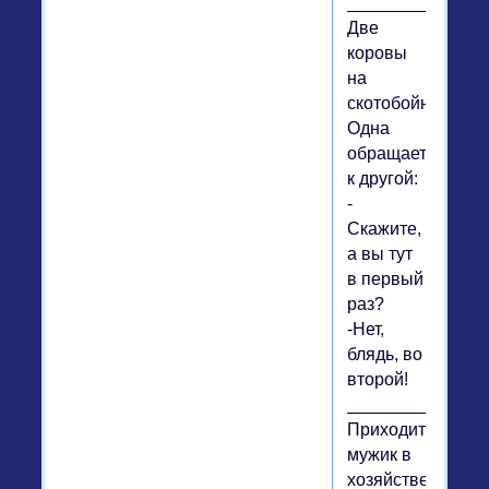
__________
Две
коровы
на
скотобойне.
Одна
обращается
к другой:
-
Скажите,
а вы тут
в первый
раз?
-Нет,
блядь, во
второй!
_________
Приходит
мужик в
хозяйственный