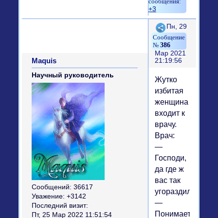
+3
Поделиться
Пн, 29
386
Мар 2021
Maquis
21:19:56
Научный руководитель
Жутко
избитая
женщина
входит к
врачу.
Врач:
—
Господи,
да где ж
вас так
Сообщений:
36617
угораздило?
Уважение:
+3142
—
Последний визит:
Понимаете,
Пт, 25 Мар 2022 11:51:54