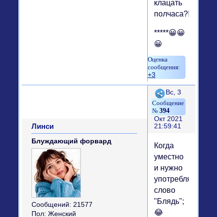
клацать
полчаса?!
*****😀😀
😀
+3
Поделиться
Вс, 3
394
Окт 2021
Линси
21:59:41
Блуждающий форвард
Когда
уместно
и нужно
употреблять
слово
"Блядь";
Сообщений:
21577
😂
Пол:
Женский