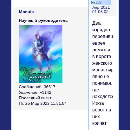
388
Апр 2021
Maquis
01:03:02
Научный руководитель
Два
изрядно
перепивших
еврея
ломятся
в ворота
женского
монастыря,
явно не
понимая,
Сообщений:
36617
где
Уважение:
+3142
находятся.
Последний визит:
Из-за
Пт, 25 Мар 2022 11:51:54
ворот на
них
кричат:
—