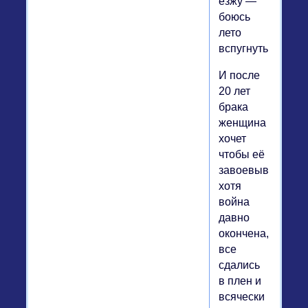
езжу —
боюсь
лето
вспугнуть...
И после
20 лет
брака
женщина
хочет
чтобы её
завоевывали,
хотя
война
давно
окончена,
все
сдались
в плен и
всячески