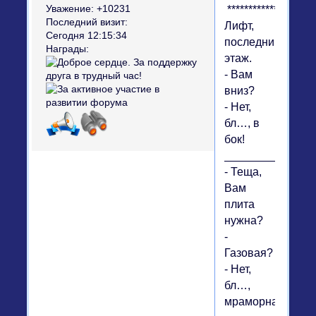
*********************
Уважение:
+10231
Последний визит:
Лифт,
Сегодня 12:15:34
последний
Награды:
этаж.
- Вам
вниз?
- Нет,
бл…, в
бок!
__________
- Теща,
Вам
плита
нужна?
-
Газовая?
- Нет,
бл…,
мраморная!