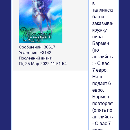
в
таллинский
бар и
заказывает
кружку
пива.
Бармен
Сообщений:
36617
(по
Уважение:
+3142
английски)
Последний визит:
: - С вас
Пт, 25 Мар 2022 11:51:54
7 евро.
Наш
подает 6
евро.
Бармен
повторяет
(опять по
английски):
- С вас 7