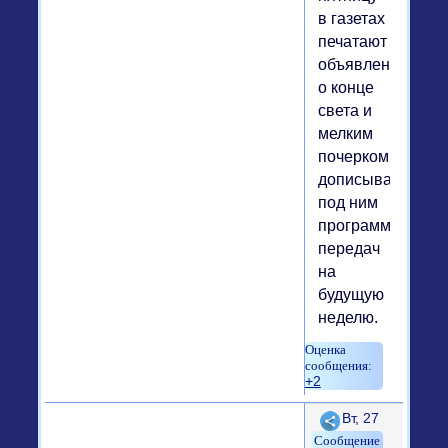
в газетах
печатают
объявление
о конце
света и
мелким
почерком
дописывают
под ним
программу
передач
на
будущую
неделю.
+2
Поделиться
Вт, 27