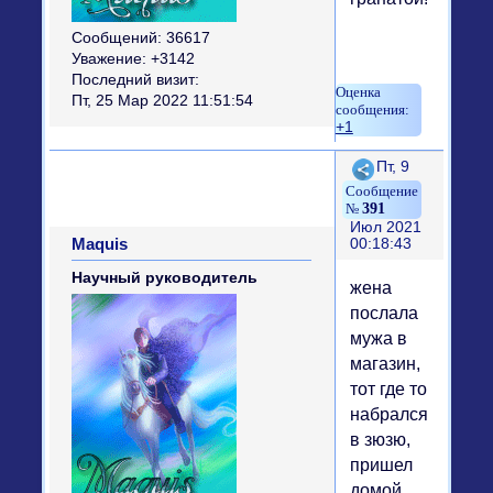
Сообщений:
36617
Уважение:
+3142
Последний визит:
Пт, 25 Мар 2022 11:51:54
+1
Поделиться
Пт, 9
391
Июл 2021
Maquis
00:18:43
Научный руководитель
жена
послала
мужа в
магазин,
тот где то
набрался
в зюзю,
пришел
домой