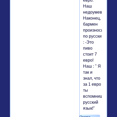
евро.
Наш
недоумевает.
Наконец,
бармен
произносит
по русски
: -Это
пиво
стоит 7
евро!
Наш : " Я
так и
знал, что
за 1 евро
ты
вспомнишь
русский
язык!"