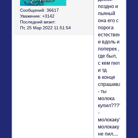
поздно и
Сообщений:
36617
пьяный
Уважение:
+3142
она его с
Последний визит:
порога
Пт, 25 Мар 2022 11:51:54
естественно
и вдоль и
поперек ,
где был,
с кем пил
и тд
в конце
спрашивает
- ты
молока
купил????
-
молокаку?
молокаку
не пил....