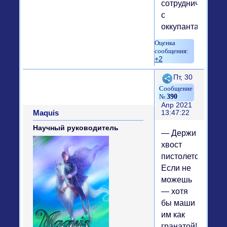
сотрудничают
с
оккупантами.
+2
Поделиться
Пт, 30
390
Апр 2021
Maquis
13:47:22
Научный руководитель
— Держи
хвост
пистолетом!
Если не
можешь
— хотя
бы маши
им как
гранатой!