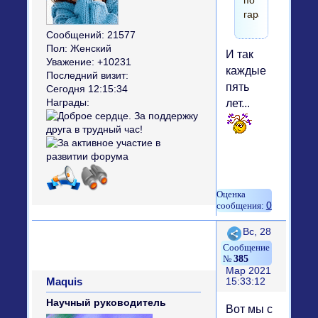
по
гарантии.
Сообщений:
21577
Пол:
Женский
И так
Уважение:
+10231
каждые
Последний визит:
пять
Сегодня 12:15:34
лет...
Награды:
0
Поделиться
Вс, 28
385
Мар 2021
Maquis
15:33:12
Научный руководитель
Вот мы с