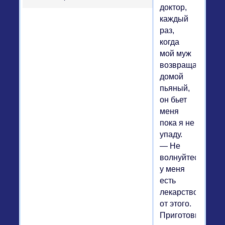
доктор,
каждый
раз,
когда
мой муж
возвращается
домой
пьяный,
он бьет
меня
пока я не
упаду.
— Не
волнуйтесь,
у меня
есть
лекарство
от этого.
Приготовьте