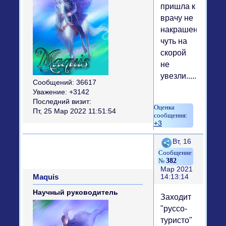
пришла к
врачу не
накрашенной…
чуть на
скорой
не
увезли.....
Сообщений:
36617
Уважение:
+3142
Последний визит:
Пт, 25 Мар 2022 11:51:54
+3
Поделиться
Вт, 16
382
Мар 2021
Maquis
14:13:14
Научный руководитель
Заходит
"руссо-
туристо"