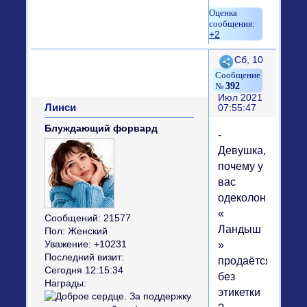
+2
Поделиться
Сб, 10
392
Июл 2021
Линси
07:55:47
Блуждающий форвард
-
Девушка,
почему у
вас
одеколон
«
Сообщений:
21577
Ландыш
Пол:
Женский
»
Уважение:
+10231
Последний визит:
продаётся
Сегодня 12:15:34
без
Награды:
этикетки