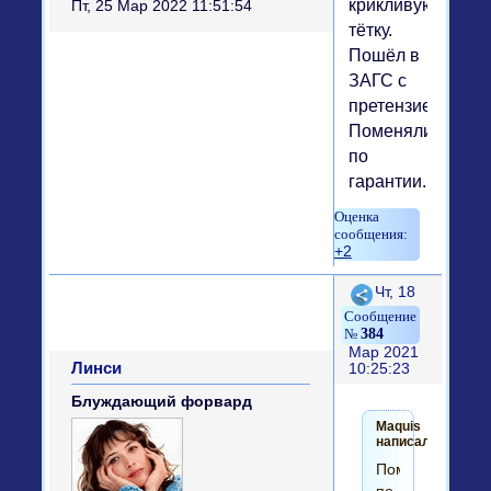
крикливую
Пт, 25 Мар 2022 11:51:54
тётку.
Пошёл в
ЗАГС с
претензией.
Поменяли
по
гарантии.
+2
Поделиться
Чт, 18
384
Мар 2021
Линси
10:25:23
Блуждающий форвард
Maquis
написал(а):
Поменяли