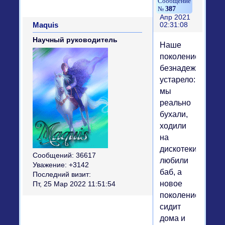
387
Апр 2021
Maquis
02:31:08
Научный руководитель
Наше
поколение
безнадежно
устарело:
мы
реально
бухали,
ходили
на
дискотеки,
Сообщений:
36617
любили
Уважение:
+3142
баб, а
Последний визит:
новое
Пт, 25 Мар 2022 11:51:54
поколение
сидит
дома и