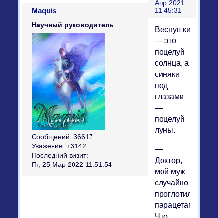
Апр 2021
Maquis
11:45:31
Научный руководитель
Веснушки
— это
поцелуй
солнца, а
синяки
под
глазами
—
поцелуй
луны.
Сообщений:
36617
Уважение:
+3142
—
Последний визит:
Доктор,
Пт, 25 Мар 2022 11:51:54
мой муж
случайно
проглотил
парацетамол!
Что