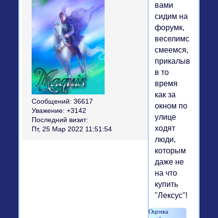
вами
сидим на
форумк,
веселимся,
смеемся,
прикалываемся,
в то
время
как за
Сообщений:
36617
окном по
Уважение:
+3142
улице
Последний визит:
ходят
Пт, 25 Мар 2022 11:51:54
люди,
которым
даже не
на что
купить
"Лексус"!