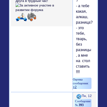
?
- а тебе
какая,
алкаш,
разница?
- это
тебе,
тварь,
без
разницы
, а мне
на стол
ставить
!!!!
+2
Поделиться
Пн, 12
393