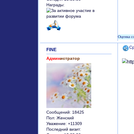
Награды:
Поде
Ср
FINE
Админ
истратор
Сообщений:
18425
Пол:
Женский
Уважение:
+11309
Последний визит: