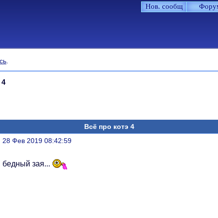
Нов. сообщ
Фору
сь
.
 4
Всё про котэ 4
литься
, 28 Фев 2019 08:42:59
, бедный зая...