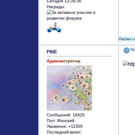
Сегодня 13:39:36
Награды:
Поде
Чт
FINE
Админ
истратор
Сообщений:
18425
Пол:
Женский
Уважение:
+11309
Последний визит: