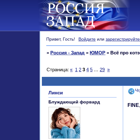
Привет, Гость!
Войдите
или
зарегистрируйте
»
Россия - Запад
»
ЮМОР
»
Всё про котэ
Страница:
«
1
2
3
4
5
…
29
»
Поде
Чт
Линси
Блуждающий форвард
FINE