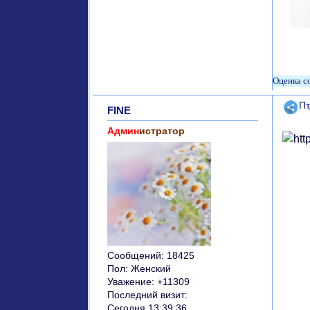
Поде
Пт
FINE
Админ
истратор
Сообщений:
18425
Пол:
Женский
Уважение:
+11309
Последний визит:
Сегодня 13:39:36