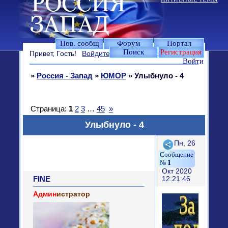
Нов. сообщ
Форум
Портал
Поиск
Регистрация
Привет, Гость!
Войдите
или
зарегистрируйтесь
.
Войти
»
Россия - Запад
»
ЮМОР
»
Улыбнуло - 4
Страница:
1
2
3
…
45
»
Улыбнуло - 4
Поделиться
Пн, 26
1
Окт 2020
FINE
12:21:46
Админ
истратор