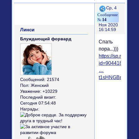
Поделиться
Ср, 4
14
Ноя 2020
Линси
16:14:59
Блуждающий форвард
Спать
пора...)))
https://sp.mycdn.
id=9044185970
…
t1sHNGBn2g
Сообщений:
21574
Пол:
Женский
Уважение:
+10229
Последний визит:
Сегодня 07:54:48
Награды: