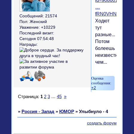
id=9086019278
…
fRN0VHN6mk
Сообщений:
21574
Ходют
Пол:
Женский
тут
Уважение:
+10229
Последний визит:
разные...
Сегодня 07:54:48
Потом
Награды:
болеешь
неизвестно
чем...
+2
Страница:
1
2
3
…
45
»
»
Россия - Запад
»
ЮМОР
»
Улыбнуло - 4
создать форум