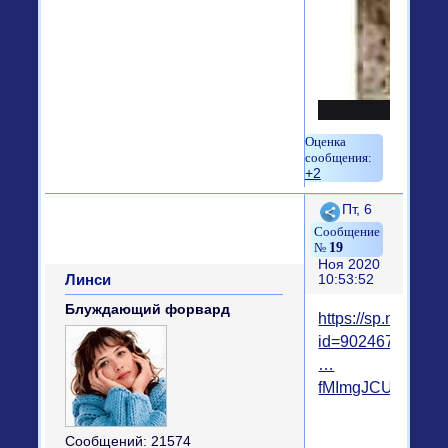
+2
Поделиться
Пт, 6
19
Ноя 2020
Линси
10:53:52
Блуждающий форвард
https://sp.mycdn.
id=9024675227
…
fMImgJCUeU
Сообщений:
21574