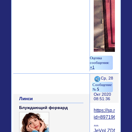
+1
Поделиться
Ср, 28
5
Окт 2020
Линси
08:51:36
Блуждающий форвард
https://sp.mycdn.
id=8971962540
…
JeVpLZDN5E