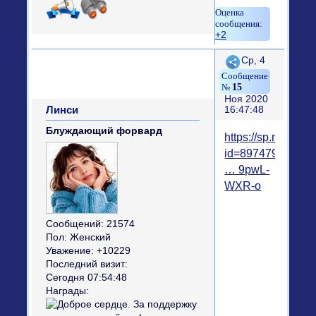
+2
Поделиться
Ср, 4
15
Ноя 2020
Линси
16:47:48
Блуждающий форвард
https://sp.mycdn.
id=8974795771
… 9pwL-
WXR-o
Сообщений:
21574
Пол:
Женский
Уважение:
+10229
Последний визит:
Сегодня 07:54:48
Награды: