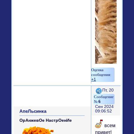
+1
Поделиться
Пт, 20
6
Сен 2024
АпеЛьсинка
09:06:52
ОрАнжевОе НастрОенИе
всем
привет!