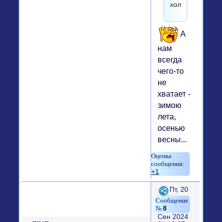
холодов.
А
нам
всегда
чего-то
не
хватает -
зимою
лета,
осенью
весны...
+1
Поделиться
Пт, 20
8
Сен 2024