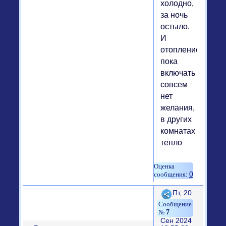
холодно,
за ночь
остыло.
И
отопление
пока
включать
совсем
нет
желания,
в других
комнатах
тепло
0
Поделиться
Пт, 20
7
Сен 2024