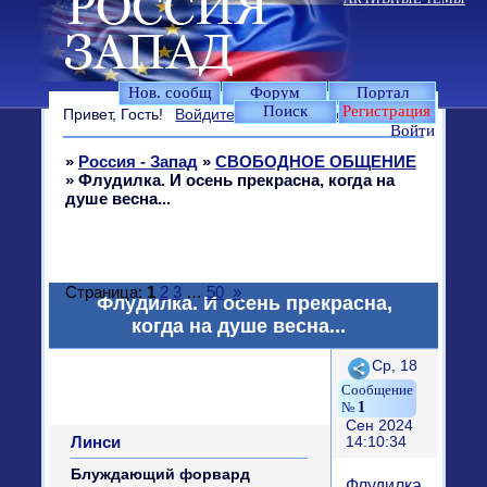
Нов. сообщ
Форум
Портал
Поиск
Регистрация
Привет, Гость!
Войдите
или
зарегистрируйтесь
.
Войти
»
Россия - Запад
»
СВОБОДНОЕ ОБЩЕНИЕ
»
Флудилка. И осень прекрасна, когда на
душе весна...
Страница:
1
2
3
…
50
»
Флудилка. И осень прекрасна,
когда на душе весна...
Поделиться
Ср, 18
1
Сен 2024
Линси
14:10:34
Блуждающий форвард
Флудилка.