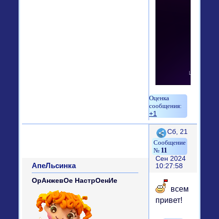
+1
Поделиться
Сб, 21
11
Сен 2024
АпеЛьсинка
10:27:58
ОрАнжевОе НастрОенИе
всем
привет!