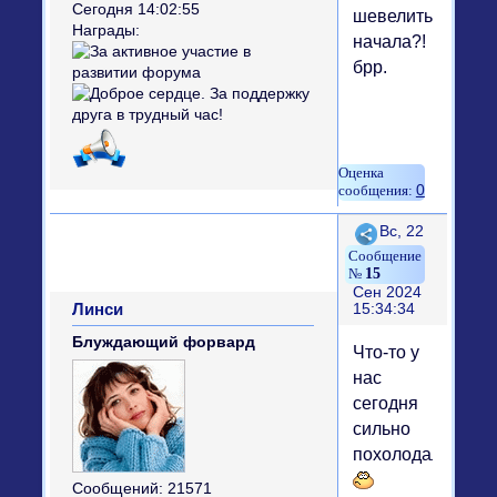
Сегодня 14:02:55
шевелиться
Награды:
начала?!
брр.
0
Поделиться
Вс, 22
15
Сен 2024
Линси
15:34:34
Блуждающий форвард
Что-то у
нас
сегодня
сильно
похолодало...
Сообщений:
21571