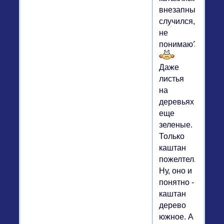
внезапный
случился,
не
понимаю?
Даже
листья
на
деревьях
еще
зеленые.
Только
каштан
пожелтел.
Ну, оно и
понятно -
каштан
дерево
южное. А