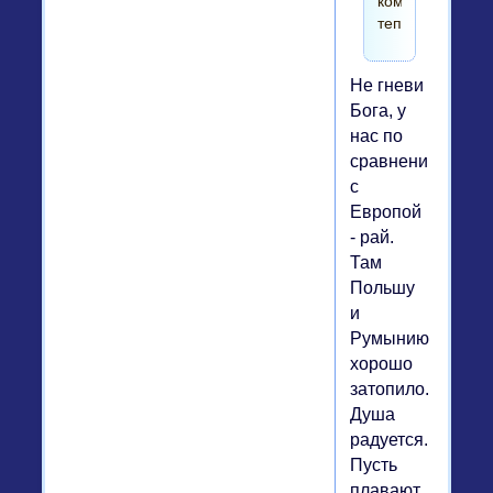
комнатах
тепло
Не гневи
Бога, у
нас по
сравнению
с
Европой
- рай.
Там
Польшу
и
Румынию
хорошо
затопило.
Душа
радуется.
Пусть
плавают,