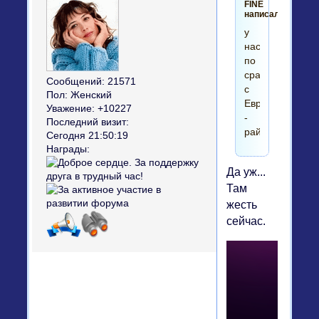
FINE
написал(а):
у
нас
по
сравнению
Сообщений:
21571
с
Пол:
Женский
Европой
Уважение:
+10227
-
Последний визит:
рай
Сегодня 21:50:19
Награды:
Да уж...
Там
жесть
сейчас.