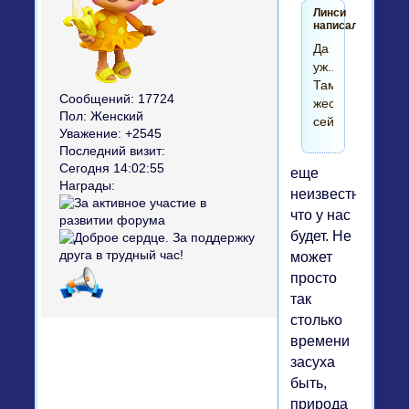
Линси
написал(а):
Да
уж...
Там
Сообщений:
17724
жесть
Пол:
Женский
сейчас.
Уважение:
+2545
Последний визит:
Сегодня 14:02:55
еще
Награды:
неизвестно
что у нас
будет. Не
может
просто
так
столько
времени
засуха
быть,
природа