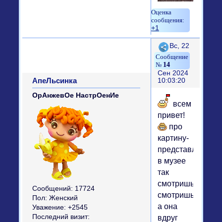
+1
Поделиться
Вс, 22
14
Сен 2024
АпеЛьсинка
10:03:20
ОрАнжевОе НастрОенИе
всем
привет!
про
картину-
представляете
в музее
так
смотришь
Сообщений:
17724
смотришь,
Пол:
Женский
а она
Уважение:
+2545
Последний визит:
вдруг