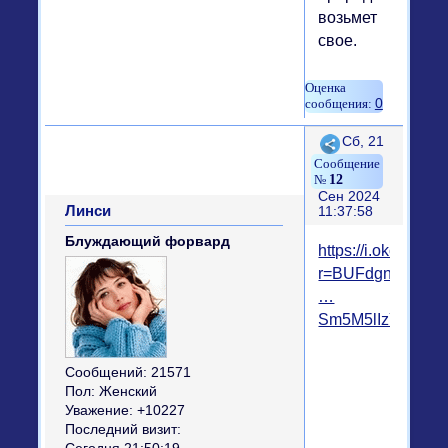
возьмет
свое.
0
Поделиться
Сб, 21
12
Сен 2024
Линси
11:37:58
Блуждающий форвард
https://i.okcdn.ru/i
r=BUFdgnrloWV4
…
Sm5M5lIzYA
Сообщений:
21571
Пол:
Женский
Уважение:
+10227
Последний визит: