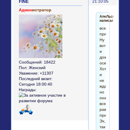
FINE
21:10:05
Админ
истратор
АпеЛьсинка
написал(а):
всем
привет!
Ну
вот
и
дождались
Сообщений:
18422
осени..
Пол:
Женский
Хотя
Уважение:
+11307
и
Последний визит:
не
Сегодня 18:00:40
ждали)
Награды:
но
она
все
равно
приперлась.
Эх,
так