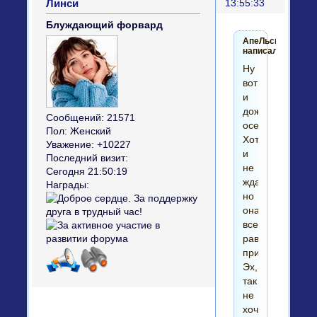
Линси
13:55:33
Блуждающий форвард
АпеЛьсинка
написал(а):
Ну
вот
и
дождались
Сообщений:
21571
осени..
Пол:
Женский
Хотя
Уважение:
+10227
и
Последний визит:
не
Сегодня 21:50:19
ждали)
Награды:
но
она
все
равно
приперлась.
Эх,
так
не
хочется