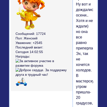
Ну вот и
дождались
осени..
Хотя и не
ждали)
но она
Сообщений:
17724
все
Пол:
Женский
равно
Уважение:
+2545
Последний визит:
приперлась.
Сегодня 14:02:55
Эх, так
Награды:
не
хочется
холодов.
В
мастерскую
утром
пришла-
20
градусов,