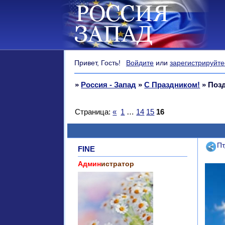
Привет, Гость!
Войдите
или
зарегистрируйте
»
Россия - Запад
»
С Праздником!
»
Поз
Страница:
«
1
…
14
15
16
Поде
Пт
FINE
Админ
истратор