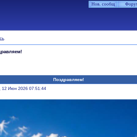
Нов. сообщ
Фору
сь
.
дравляем!
Поздравляем!
литься
, 12 Июн 2026 07:51:44