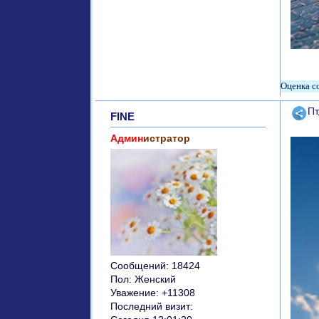
Поде
Пт
FINE
Админ
истратор
Сообщений:
18424
Пол:
Женский
Уважение:
+11308
Последний визит: