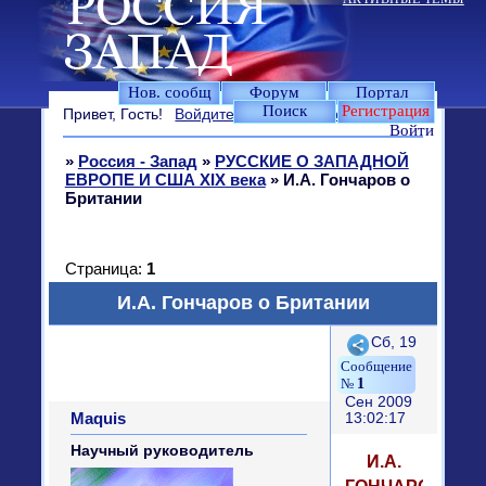
Нов. сообщ
Форум
Портал
Поиск
Регистрация
Привет, Гость!
Войдите
или
зарегистрируйтесь
.
Войти
»
Россия - Запад
»
РУССКИЕ О ЗАПАДНОЙ
ЕВРОПЕ И США XIX века
»
И.А. Гончаров о
Британии
Страница:
1
И.А. Гончаров о Британии
Поделиться
Сб, 19
1
Сен 2009
Maquis
13:02:17
Научный руководитель
И.А.