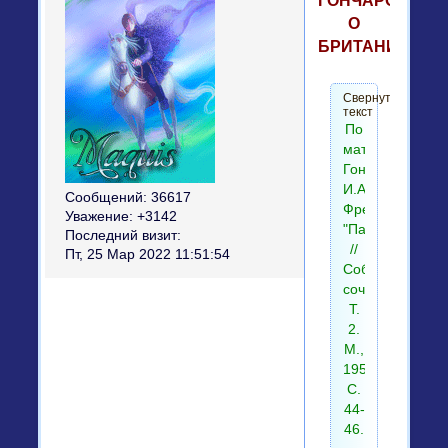
ГОНЧАРОВ
О
БРИТАНИИ
Свернутый
текст
По
материалам:
Гончаров
И.А.
Сообщений:
36617
Фрегат
Уважение:
+3142
"Паллада"
Последний визит:
//
Пт, 25 Мар 2022 11:51:54
Собрание
сочинений.
Т.
2.
М.,
1959.
С.
44-
46.