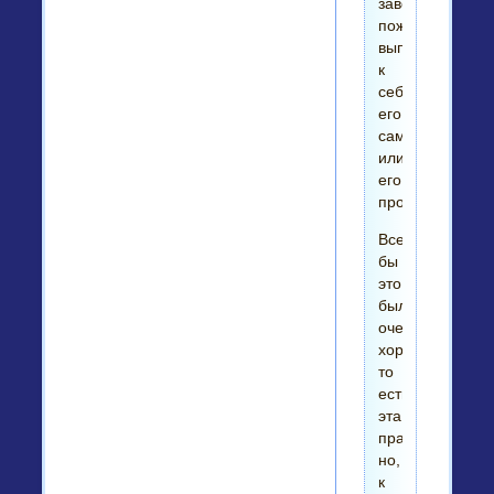
завод,
пожелаешь
выписать
к
себе
его
самого
или
его
произведение.
Все
бы
это
было
очень
хорошо,
то
есть
эта
практичность,
но,
к