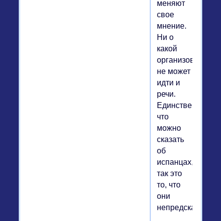
меняют
свое
мнение.
Ни о
какой
организованност
не может
идти и
речи.
Единственное,
что
можно
сказать
об
испанцах,
так это
то, что
они
непредсказуемы.