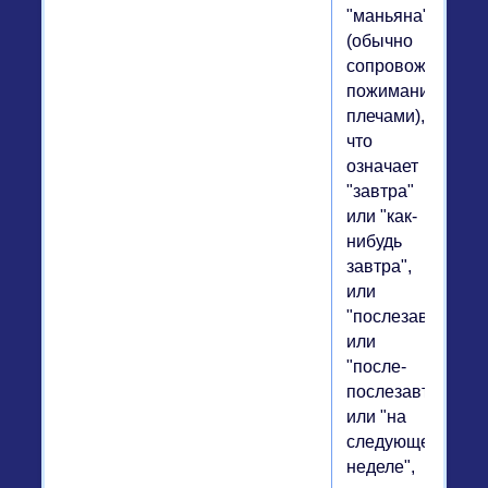
"маньяна"
(обычно
сопровождаемое
пожиманием
плечами),
что
означает
"завтра"
или "как-
нибудь
завтра",
или
"послезавтра",
или
"после-
послезавтра",
или "на
следующей
неделе",