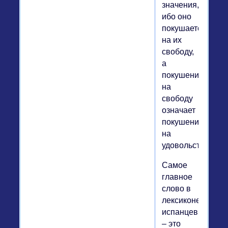
значения,
ибо оно
покушается
на их
свободу,
а
покушение
на
свободу
означает
покушение
на
удовольствие.
Самое
главное
слово в
лексиконе
испанцев
– это