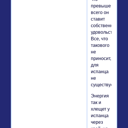
превыше
всего он
ставит
собственное
удовольствие.
Все, что
такового
не
приносит,
для
испанца
не
существует.
Энергия
так и
хлещет у
испанца
через