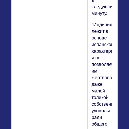
в
следующую
минуту.
"Индивидуалисм
лежит в
основе
испанского
характера
и не
позволяет
им
жертвовать
даже
малой
толикой
собственного
удовольствия
ради
общего