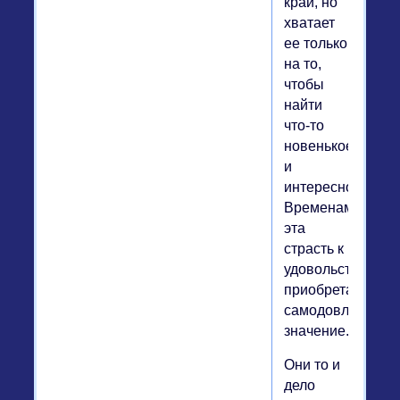
край, но
хватает
ее только
на то,
чтобы
найти
что-то
новенькое
и
интересное.
Временами
эта
страсть к
удовольствию
приобретает
самодовлеющее
значение.
Они то и
дело