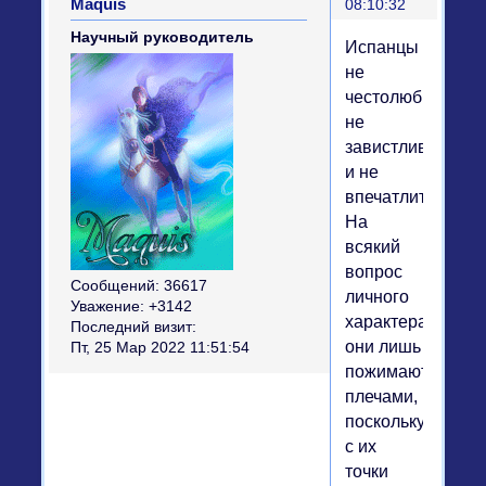
Maquis
08:10:32
Научный руководитель
Испанцы
не
честолюбивы,
не
завистливы
и не
впечатлительны.
На
всякий
вопрос
Сообщений:
36617
личного
Уважение:
+3142
характера
Последний визит:
они лишь
Пт, 25 Мар 2022 11:51:54
пожимают
плечами,
поскольку
с их
точки