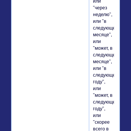
или
"через
неделю",
или "в
следующем
месяце",
или
"может, в
следующем
месяце",
или "в
следующем
году",
или
"может, в
следующем
году",
или
"скорее
всего в