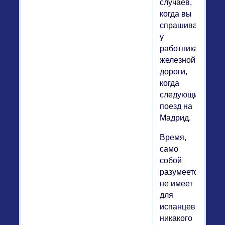
случаев,
когда вы
спрашиваете
у
работника
железной
дороги,
когда
следующий
поезд на
Мадрид.
Время,
само
собой
разумеется,
не имеет
для
испанцев
никакого