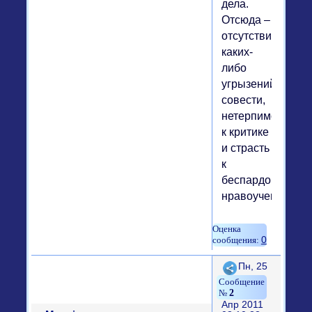
дела.
Отсюда –
отсутствие
каких-
либо
угрызений
совести,
нетерпимость
к критике
и страсть
к
беспардонным
нравоучениям.
0
Поделиться
Пн, 25
2
Апр 2011