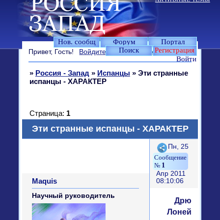
Нов. сообщ
Форум
Портал
Поиск
Регистрация
Привет, Гость!
Войдите
или
зарегистрируйтесь
.
Войти
»
Россия - Запад
»
Испанцы
»
Эти странные
испанцы - ХАРАКТЕР
Страница:
1
Эти странные испанцы - ХАРАКТЕР
Поделиться
Пн, 25
1
Апр 2011
Maquis
08:10:06
Научный руководитель
Дрю
Лоней