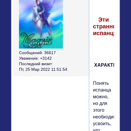
Эти
странные
испанцы
Сообщений:
36617
Уважение:
+3142
Последний визит:
ХАРАКТЕР
Пт, 25 Мар 2022 11:51:54
Понять
испанца
можно,
но для
этого
необходимо
усвоить,
что