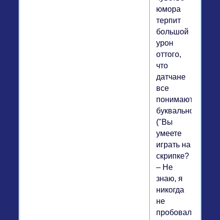
юмора
терпит
большой
урон
оттого,
что
датчане
все
понимают
буквально
("Вы
умеете
играть на
скрипке?
– Не
знаю, я
никогда
не
пробовал"),