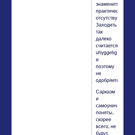
знаменитых,
практически
отсутствуют.
Заходить
так
далеко
считается
uhyggelig
и
поэтому
не
одобряется.
Сарказм
и
самоуничижение
поняты,
скорее
всего, не
будут.