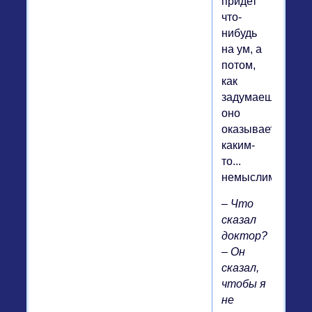
придет
что-
нибудь
на ум, а
потом,
как
задумаешься,
оно
оказывается
каким-
то...
немыслимым.
– Что
сказал
доктор?
– Он
сказал,
чтобы я
не