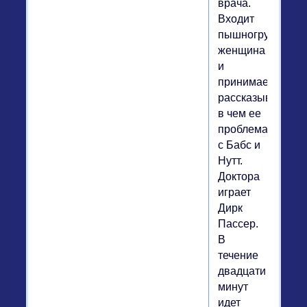
врача.
Входит
пышногрудая
женщина
и
принимается
рассказывать,
в чем ее
проблема
с Бабс и
Нутт.
Доктора
играет
Дирк
Пассер.
В
течение
двадцати
минут
идет