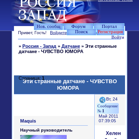
Нов. сообщ
Форум
Портал
Поиск
Регистрация
Привет, Гость!
Войдите
или
зарегистрируйтесь
.
Войти
»
Россия - Запад
»
Датчане
»
Эти странные
датчане - ЧУВСТВО ЮМОРА
Страница:
1
Эти странные датчане - ЧУВСТВО
ЮМОРА
Поделиться
Вт, 24
1
Май 2011
Maquis
07:39:05
Научный руководитель
Хелен