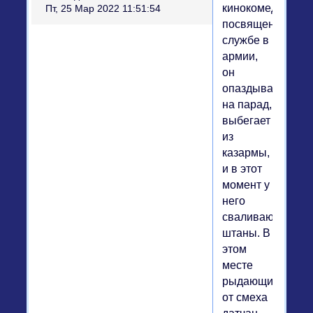
кинокомедии,
Пт, 25 Мар 2022 11:51:54
посвященной
службе в
армии,
он
опаздывает
на парад,
выбегает
из
казармы,
и в этот
момент у
него
сваливаются
штаны. В
этом
месте
рыдающих
от смеха