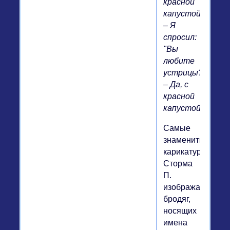
красной
капустой.
– Я
спросил:
"Вы
любите
устрицы?"
– Да, с
красной
капустой.
Самые
знаменитые
карикатуры
Сторма
П.
изображают
бродяг,
носящих
имена