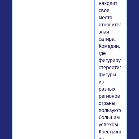
находит
свое
место
относительно
злая
сатира.
Комедии,
где
фигурируют
стереотипные
фигуры
из
разных
регионов
страны,
пользуются
большим
успехом.
Крестьянин
из