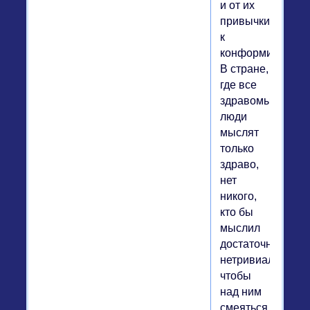
и от их
привычки
к
конформизму.
В стране,
где все
здравомыслящи
люди
мыслят
только
здраво,
нет
никого,
кто бы
мыслил
достаточно
нетривиально,
чтобы
над ним
смеяться.