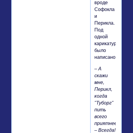
вроде
Софокла
и
Перикла.
Под
одной
карикатурой
было
написано:
– А
скажи
мне,
Перикл,
когда
"Туборг"
пить
всего
приятнее?
– Всегда!