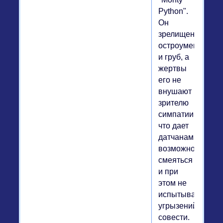
Python".
Он
зрелищен,
остроумен
и груб, а
жертвы
его не
внушают
зрителю
симпатии,
что дает
датчанам
возможность
смеяться
и при
этом не
испытывать
угрызений
совести.