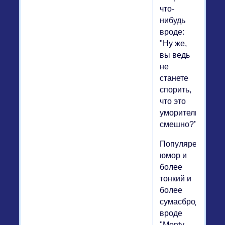
что-
нибудь
вроде:
"Ну же,
вы ведь
не
станете
спорить,
что это
уморительно
смешно?"
Популярен
юмор и
более
тонкий и
более
сумасбродный,
вроде
"Monty