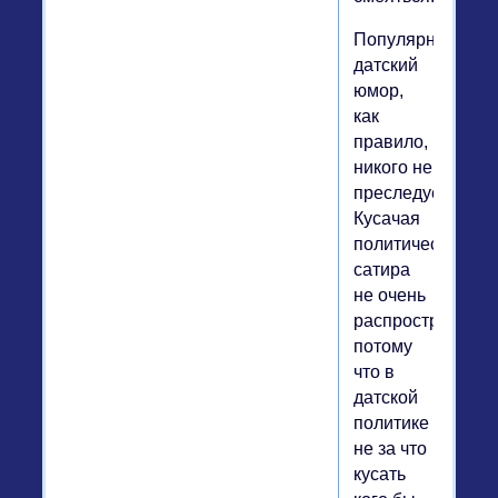
Популярный
датский
юмор,
как
правило,
никого не
преследует.
Кусачая
политическая
сатира
не очень
распространена,
потому
что в
датской
политике
не за что
кусать