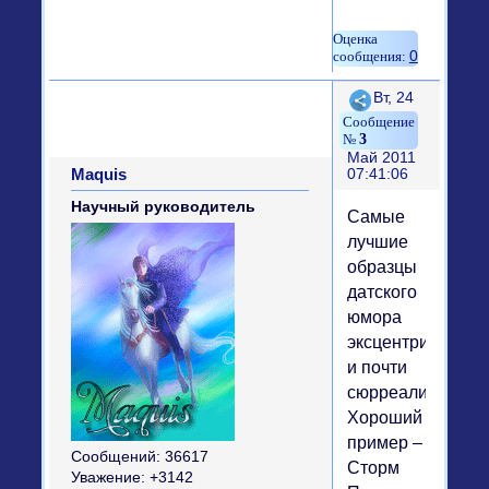
0
Поделиться
Вт, 24
3
Май 2011
Maquis
07:41:06
Научный руководитель
Самые
лучшие
образцы
датского
юмора
эксцентричны
и почти
сюрреалистичны
Хороший
пример –
Сообщений:
36617
Сторм
Уважение:
+3142