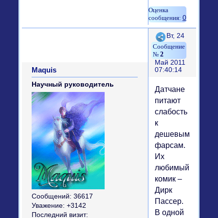
0
Поделиться
Вт, 24
2
Май 2011
Maquis
07:40:14
Научный руководитель
Датчане
питают
слабость
к
дешевым
фарсам.
Их
любимый
комик –
Дирк
Сообщений:
36617
Пассер.
Уважение:
+3142
В одной
Последний визит: