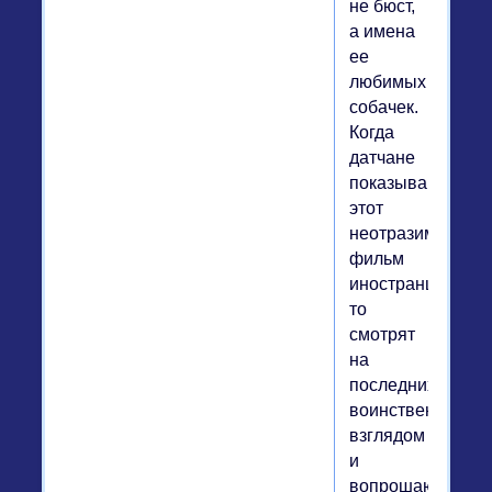
не бюст,
а имена
ее
любимых
собачек.
Когда
датчане
показывают
этот
неотразимый
фильм
иностранцам,
то
смотрят
на
последних
воинственным
взглядом
и
вопрошают