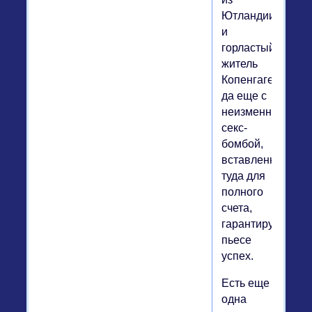
Ютландии
и
горластый
житель
Копенгагена,
да еще с
неизменной
секс-
бомбой,
вставленной
туда для
полного
счета,
гарантируют
пьесе
успех.
Есть еще
одна