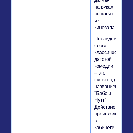
датчан
на руках
выносят
из
кинозала.
Последнее
слово
классической
датской
комедии
– это
скетч под
названием
"Бабс и
Нутт".
Действие
происходит
в
кабинете