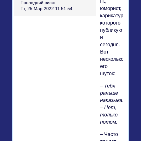
П.,
Последний визит:
юморист,
Пт, 25 Мар 2022 11:51:54
карикатуры
которого
публикуются
и
сегодня.
Вот
несколько
его
шуток:
– Тебя
раньше
наказывали?
– Нет,
только
потом.
– Часто