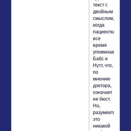
текст с
двойным
смыслом,
когда
пациентка
все
время
упоминает
Бабс и
Нутт, что,
по
мнению
доктора,
означает
ее бюст.
Но,
разумеется,
это
никакой