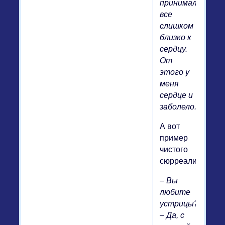
принимал
все
слишком
близко к
сердцу.
От
этого у
меня
сердце и
заболело.
А вот
пример
чистого
сюрреализма:
– Вы
любите
устрицы?
– Да, с