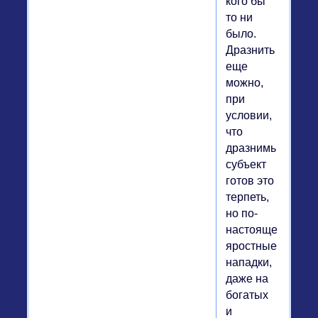
кого бы
то ни
было.
Дразнить
еще
можно,
при
условии,
что
дразнимый
субъект
готов это
терпеть,
но по-
настоящему
яростные
нападки,
даже на
богатых
и