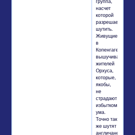
группа,
насчет
которой
разрешается
шутить.
Живущие
в
Копенгагене
вышучивают
жителей
Орхуса,
которые,
якобы,
не
страдают
избытком
ума.
Точно так
же шутят
англичане