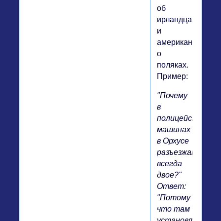
об
ирландцах
и
американцы
о
поляках.
Пример:
"Почему
в
полицейских
машинах
в Орхусе
разъезжают
всегда
двое?"
Ответ:
"Потому
что там
установлены