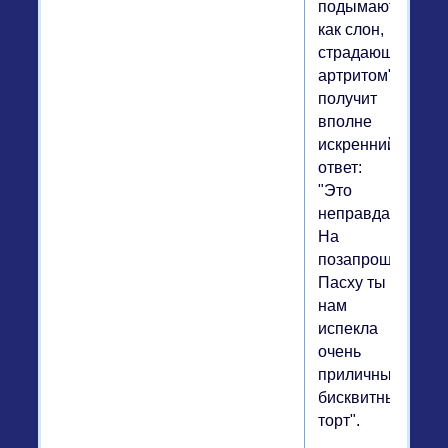
подымаются
как слон,
страдающий
артритом",
получит
вполне
искренний
ответ:
"Это
неправда.
На
позапрошлую
Пасху ты
нам
испекла
очень
приличный
бисквитный
торт".