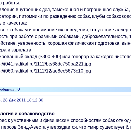
о работы:
вления внутренних дел, таможенная и пограничная служба,
ратории, питомники по разведению собак, клубы собаководо
ые качества:
вь к собакам и понимание их поведения, отсутствие аллер
ость при работе с разными собаками, доброжелательность, 
ойствие, уверенность, хорошая физическая подготовка, вы
ра и зарплата:
рованный оклад ($300-400) или гонорар за каждого чистопо
0
литься
, 28 Дек 2011 18:12:30
логия и собаководство
рес к умственным и физическим способностям собак отнюдь
е персов Зенд-Авеста утверждается, что «мир существует б