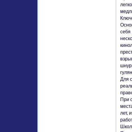
легк
медл
Ключе
Основ
себя
неск
кино
прес
взры
шнур
гуля
Для 
реал
прав
При с
мест
лет, 
рабо
Школ