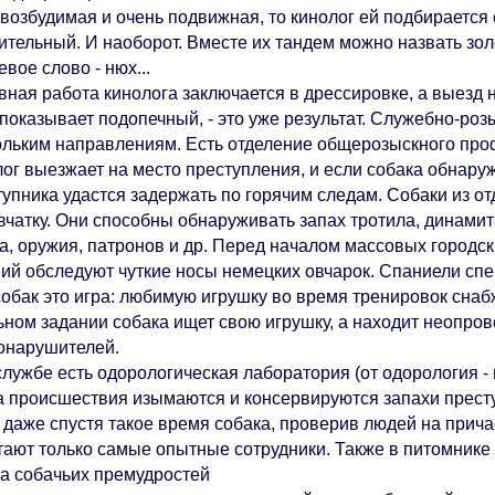
овозбудимая и очень подвижная, то кинолог ей подбирается
ительный. И наоборот. Вместе их тандем можно назвать зол
вое слово - нюх...
ная работа кинолога заключается в дрессировке, а выезд н
 показывает подопечный, - это уже результат. Служебно-ро
ольким направлениям. Есть отделение общерозыскного про
лог выезжает на место преступления, и если собака обнару
тупника удастся задержать по горячим следам. Собаки из о
вчатку. Они способны обнаруживать запах тротила, динамит
а, оружия, патронов и др. Перед началом массовых город
ний обследуют чуткие носы немецких овчарок. Спаниели спе
собак это игра: любимую игрушку во время тренировок снаб
ьном задании собака ищет свою игрушку, а находит неопро
онарушителей.
лужбе есть одорологическая лаборатория (от одорология - н
а происшествия изымаются и консервируются запахи престу
и даже спустя такое время собака, проверив людей на прич
тают только самые опытные сотрудники. Также в питомнике 
а собачьих премудростей