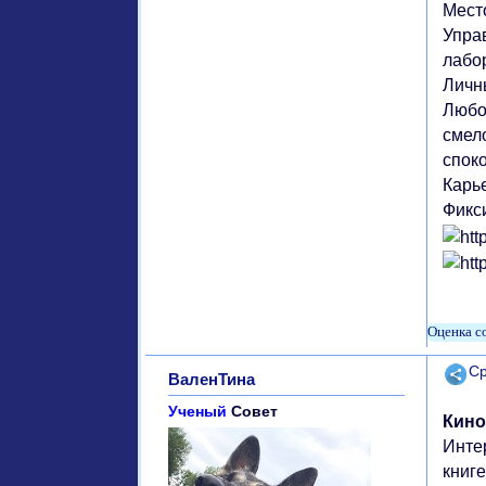
Мест
Упра
лабо
Личн
Любо
смел
спок
Карье
Фикси
Поде
Ср
ВаленТина
Ученый
Совет
Кино
Инте
книг