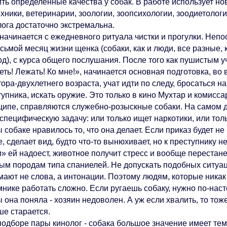
ть определенные качества у собак. В работе использует но
ехники, ветеринарии, зоологии, зоопсихологии, зоодиетоло
лога достаточно экстремальна.
начинается с ежедневного ритуала чистки и прогулки. Непо
сьмой месяц жизни щенка (собаки, как и люди, все разные, 
од), с курса общего послушания. После того как пушистым 
ть! Лежать! Ко мне!», начинается основная подготовка, во
ора-двухлетнего возраста, учат идти по следу, бросаться н
упника, искать оружие. Это только в кино Мухтар и комисса
ципе, справляются служебно-розыскные собаки. На самом д
специфическую задачу: или только ищет наркотики, или толь
 собаке нравилось то, что она делает. Если приказ будет не
, сделает вид, будто что-то вынюхивает, но к преступнику н
» ей надоест, животное получит стресс и вообще перестане
ым породам типа спаниелей. Не допускать подобных ситуаци
мают не слова, а интонации. Поэтому людям, которые никак
мнике работать сложно. Если ругаешь собаку, нужно по-нас
 она поняла - хозяин недоволен. А уж если хвалить, то тож
ше старается.
подборе пары кинолог - собака большое значение имеет те