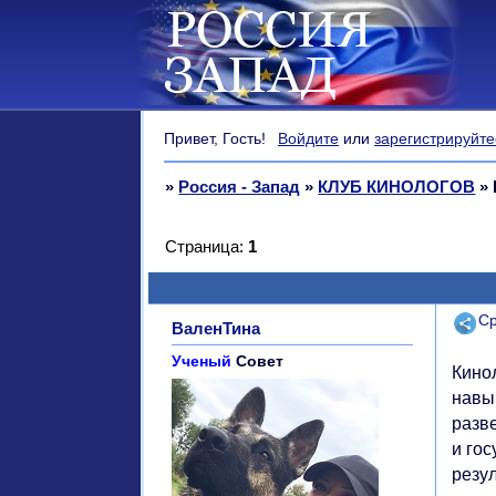
Привет, Гость!
Войдите
или
зарегистрируйте
»
Россия - Запад
»
КЛУБ КИНОЛОГОВ
»
Страница:
1
Поде
Ср
ВаленТина
Ученый
Совет
Кино
навы
разв
и го
резу