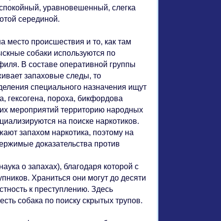
 спокойный, уравновешенный, слегка
отой серединой.
а место происшествия и то, как там
зыскные собаки используются по
филя. В составе оперативной группы
живает запаховые следы, то
тделения специального назначения ищут
а, гексогена, пороха, бикфордова
ских мероприятий территорию народных
циализируются на поиске наркотиков.
жают запахом наркотика, поэтому на
вержимые доказательства против
аука о запахах), благодаря которой с
пников. Храниться они могут до десяти
астность к преступлению. Здесь
есть собака по поиску скрытых трупов.