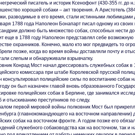
егреческий писатель и историк Ксенофонт (430-355 гг. до н.
шенство хорошей собаки – акт творения. А Аристотель (384-3
чки, разводимые в его время, стали истинными любимцами 
нваря 1788 года Наполеон Бонапарт писал одному из своих
сандрии должно быть множество собак, способных нести до
ит еще в 1788 году Наполеон представлял себе возможную 
естве охранников. Конечно, мало кто мог предвидеть то огр
брели позже, когда во время войны доставляли почту и оты
гали слепым и обнаруживали взрывчатку.
овник Конрад Мост начал дрессировать служебных собак в 1
цейского комиссара при штабе Королевской прусской поли
он консультировал полицейские силы по воспитанию собак н
 году он был назначен главой вновь образованного Госуда
сировке полицейских собак в Берлине, где занимался иссле
б и отыскиванию преступников по следу.
чалом первой мировой войны полковник Мост был прикреп
енбурга (главнокомандующего на восточном направлении) 
йских собак на восточном фронте. А годом позже его обяза
ждений служебного собаководства как на восточном, так и 
но под впечатлением от работы немецких овчарок в перио