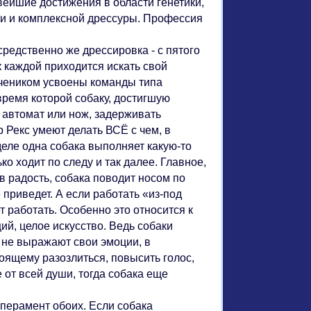
вейшие достижения в области генетики,
гии и комплексной дрессуры. Профессия
средственно же дрессировка - с пятого
к каждой приходится искать свой
учеником усвоены команды типа
 время которой собаку, достигшую
а автомат или нож, задерживать
р Рекс умеют делать ВСЁ с чем, в
еле одна собака выполняет какую-то
ко ходит по следу и так далее. Главное,
 в радость, собака поводит носом по
е приведет. А если работать «из-под
т работать. Особенно это относится к
й, целое искусство. Ведь собаки
 не выражают свои эмоции, в
тоящему разозлиться, повысить голос,
е от всей души, тогда собака еще
мперамент обоих. Если собака