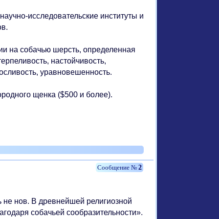
 научно-исследовательские институты и
в.
гии на собачью шерсть, определенная
терпеливость, настойчивость,
носливость, уравновешенность.
родного щенка ($500 и более).
2
 не нов. В древнейшей религиозной
лагодаря собачьей сообразительности».