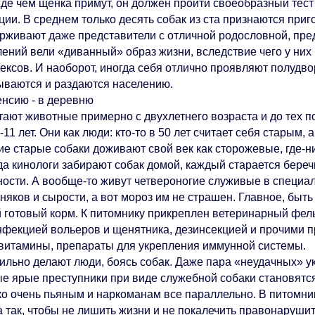
де чем щенка примут, он должен пройти своеобразный тест
ции. В среднем только десять собак из ста признаются при
рживают даже представители с отличной родословной, пред
лений вели «диванный» образ жизни, вследствие чего у ни
ексов. И наоборот, иногда себя отлично проявляют полудв
ываются и раздаются населению.
енсию - в деревню
ают животные примерно с двухлетнего возраста и до тех по
-11 лет. Они как люди: кто-то в 50 лет считает себя старым,
е старые собаки доживают свой век как сторожевые, где-ни
да кинологи забирают собак домой, каждый старается береч
ности. А вообще-то живут четвероногие служивые в специал
няков и сырости, а вот мороз им не страшен. Главное, быт
й готовый корм. К питомнику прикреплен ветеринарный фел
нфекцией вольеров и щенятника, дезинсекцией и прочими 
 витамины, препараты для укрепления иммунной системы.
ильно делают люди, боясь собак. Даже пара «неудачных» ук
е ярые преступники при виде служебной собаки становятс
ко очень пьяным и наркоманам все параллельно. В питомник
а так, чтобы не лишить жизни и не покалечить правонаруши