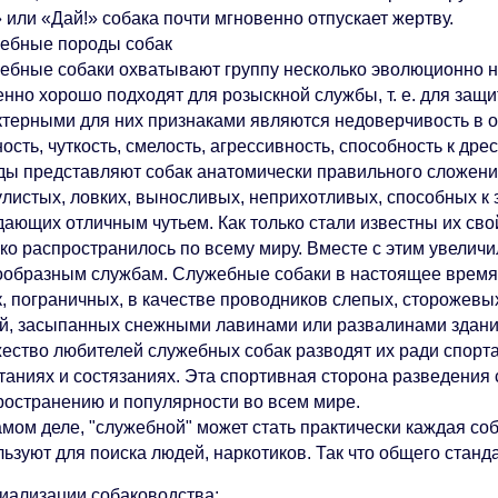
 или «Дай!» собака почти мгновенно отпускает жертву.
ебные породы собак
ебные собаки охватывают группу несколько эволюционно н
енно хорошо подходят для розыскной службы, т. е. для защ
ктерными для них признаками являются недоверчивость в 
ость, чуткость, смелость, агрессивность, способность к дре
ды представляют собак анатомически правильного сложения
улистых, ловких, выносливых, неприхотливых, способных к
дающих отличным чутьем. Как только стали известны их сво
ко распространилось по всему миру. Вместе с этим увелич
ообразным службам. Служебные собаки в настоящее время 
к, пограничных, в качестве проводников слепых, сторожевы
й, засыпанных снежными лавинами или развалинами зданий,
ество любителей служебных собак разводят их ради спорта,
таниях и состязаниях. Эта спортивная сторона разведения
ространению и популярности во всем мире.
мом деле, "служебной" может стать практически каждая соб
ьзуют для поиска людей, наркотиков. Так что общего станда
иализации собаководства: