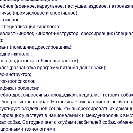
бное (военное, караульное, пастушье, ездовое, патронажно
ничье (промысловое и спортивное);
ративное.
 специализации кинологов:
иалист-кинолог, кинолог-инструктор, дрессировщик (специа
);
рант (помощник дрессировщика);
одник-кинолог;
ер (подготовка собак к выставкам);
лог (разработка программ питания для собаки);
ес-инструктор;
ог-зоопсихолог.
ифика профессии:
чебно-дрессировочных площадках специалист готовит собак
ебно-розыскных собак. Натаскивает их на поиск взрывчатых
руктирует владельцев собак, как выдрессировать их домаш
сировщик участвует в национальных и международных выста
рах собак. Сотрудничает с клубами любителей собак, обме
кционными технологиями.