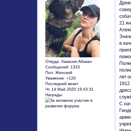
Древн
совер
соба
21 я
Алек
Знач
в кач
прио
помо
Откуда:
Хакасия,Абакан
Полк
Сообщений:
1333
поли
Пол:
Женский
лет 
Уважение:
+120
1912
Последний визит:
Чт, 14 Май 2020 19:43:31
дрес
Награды:
служ
С на
Гинд
арме
учре
Имен