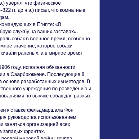
э.) уверял, что физическое
22 гг. до н.э.) писал, что комнатные
дам.
 командующих в Египте: «В
брую службу на ваших заставах».
роль собак в военное время, особенно
омное значение, которое собаки
скивали раненых, а в мирное время
906 году, исполняя обязанности
ции в Саарбрюккене. Последующие 8
а основе разработанных им методов. В
рственного учреждения по разведению и
дованиями по выучке собак для разных
лен к ставке фельдмаршала Фон
для руководства использованием
ли заняться организацией всех
на западых фронтах.
д первой мировой войны группа