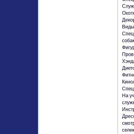
Служе
Охот
Деко
Виды
Спец
собак
Фигу
Пров
Хэндл
Дието
Фитн
Кинол
Спец
На у
служ
Инст
Дрес
смот
селе