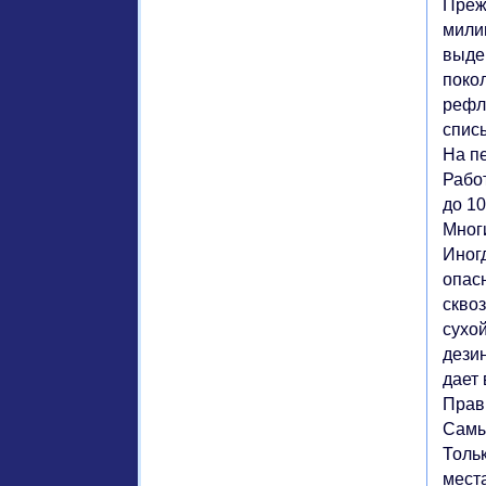
Преж
мили
выде
поко
рефл
спис
На п
Работ
до 10
Многи
Иног
опас
сквоз
сухо
дези
дает
Прав
Самы
Толь
мест