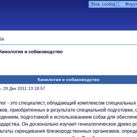
Нов. сообщ
Фору
сь
.
Кинология и собаководство
Кинология и собаководство
литься
, 28 Дек 2011 13:18:57
лог - это специалист, обладающий комплексом специальных 
ков, приобретенных в результате специальной подготовки, 
едением, подготовкой и использованием собак для обеспеч
сударства. Он досконально изучает генеалогическое древо 
льтаты скрещивания близкородственных организмов, опреде