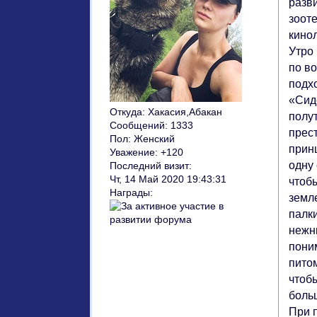
разви
зоот
кино
Утро 
по во
подх
«Сиде
Откуда:
Хакасия,Абакан
полут
Сообщений:
1333
прест
Пол:
Женский
прин
Уважение:
+120
одну 
Последний визит:
Чт, 14 Май 2020 19:43:31
чтобы
Награды:
земле
палки
нежн
пони
пито
чтобы
боль
При 