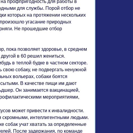
 на профпригодность для работы в
годными для службы. Порой отбор не
ки которых на протяжении нескольких
х произошло угасание природных
орняги. Не прошедшие отбор
р, пока позволяет здоровье, в среднем
 а другой в 60 решил жениться.
будь в теплой будке в частном секторе.
ь свою собаку, не подвергать ненужной
ьных вольерах, собаки боятся
ь сытыми. В качестве пищи им дают
ьдшер. Он занимается вакцинацией,
профилактическими мероприятиями,
усов может привести к инвалидности.
я скромными, интеллигентными людьми.
е собак учат хватать за определенные
телей. После задержания, по команде