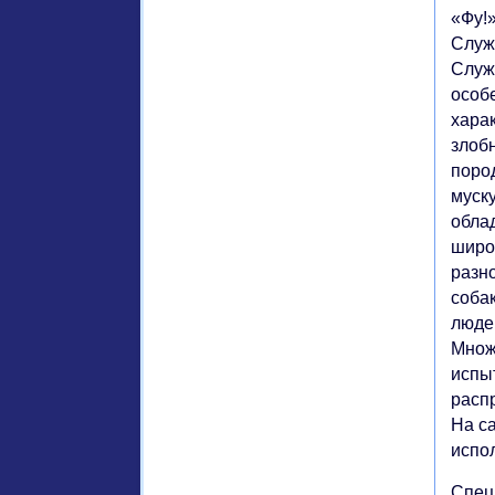
«Фу!»
Служ
Служ
особ
хара
злобн
поро
муск
обла
широ
разн
соба
люде
Множ
испы
расп
На са
испол
Спец