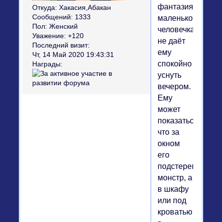
фантазия
Откуда:
Хакасия,Абакан
Сообщений:
1333
маленького
Пол:
Женский
человечка
Уважение:
+120
не даёт
Последний визит:
ему
Чт, 14 Май 2020 19:43:31
спокойно
Награды:
уснуть
вечером.
Ему
может
показаться,
что за
окном
его
подстерегает
монстр, а
в шкафу
или под
кроватью