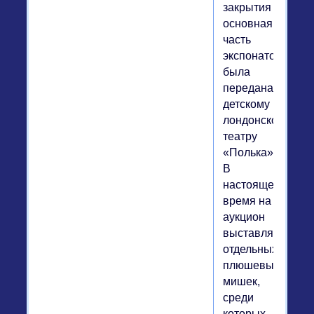
закрытия
основная
часть
экспонатов
была
передана
детскому
лондонскому
театру
«Полька».
В
настоящее
время на
аукцион
выставляют
отдельных
плюшевых
мишек,
среди
которых