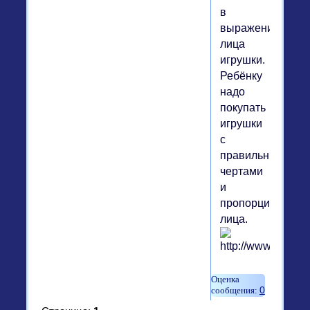
в
выражении
лица
игрушки.
Ребёнку
надо
покупать
игрушки
с
правильными
чертами
и
пропорциями
лица.
0