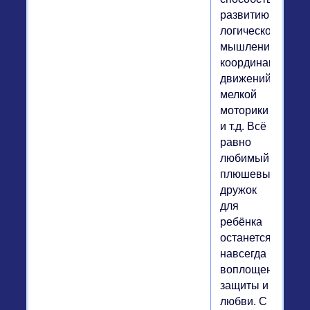
развитию
логического
мышления,
координации
движений,
мелкой
моторики
и т.д. Всё
равно
любимый
плюшевый
дружок
для
ребёнка
останется
навсегда
воплощением
защиты и
любви. С