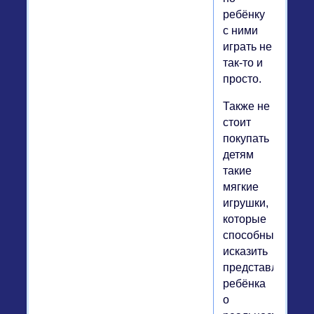
ребёнку
с ними
играть не
так-то и
просто.
Также не
стоит
покупать
детям
такие
мягкие
игрушки,
которые
способны
исказить
представления
ребёнка
о