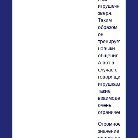
игрушечного
зверя.
Таким
образом,
он
тренирует
навыки
общения.
А вот в
случае с
говорящими
игрушками
такие
взаимодействия
очень
ограничены.
Огромное
значение