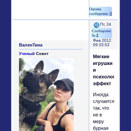
0
Поделиться
Пт, 24
2
Фев 2012
ВаленТина
09:33:53
Ученый
Совет
Мягкие
игрушки
и
психологическ
эффект
Иногда
случается
так, что
не в
меру
бурная