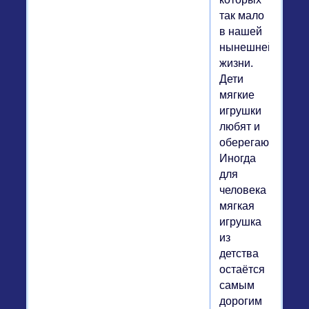
так мало
в нашей
нынешней
жизни.
Дети
мягкие
игрушки
любят и
оберегают.
Иногда
для
человека
мягкая
игрушка
из
детства
остаётся
самым
дорогим