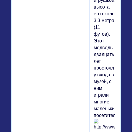
игрушкой,
высота
его около
3,3 метра
(11
футов).
Этот
медведь
двадцать
лет
простоял
у входа в
музей, с
ним
играли
многие
маленькие
посетители.