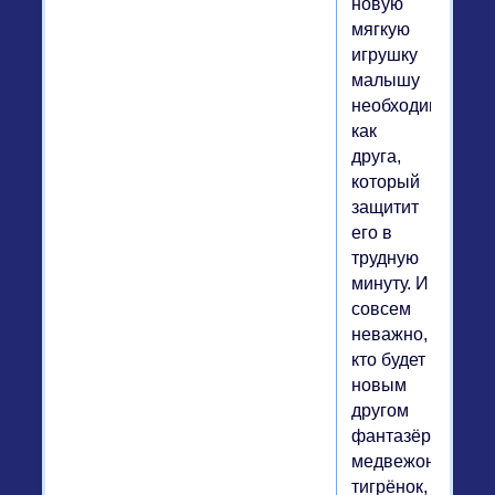
новую
мягкую
игрушку
малышу
необходимо
как
друга,
который
защитит
его в
трудную
минуту. И
совсем
неважно,
кто будет
новым
другом
фантазёра:
медвежонок,
тигрёнок,