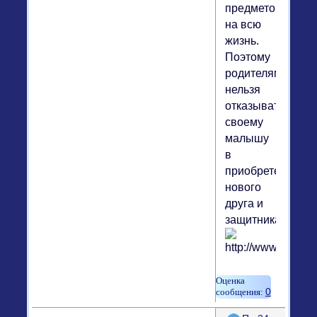
предметом
на всю
жизнь.
Поэтому
родителям
нельзя
отказывать
своему
малышу
в
приобретении
нового
друга и
защитника.
0