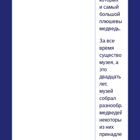
и самый
большой
плюшевый
медведь.
За все
время
существования
музея, а
это
двадцать
лет,
музей
собрал
разнообразных
медведей,
некоторые
из них
принадлежали