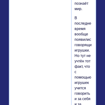
познаёт
мир.
В
последнее
время
вообще
появились
говорящие
игрушки.
Но тут не
учтён тот
факт, что
с
помощью
игрушек
учится
говорить
и за себя
и за