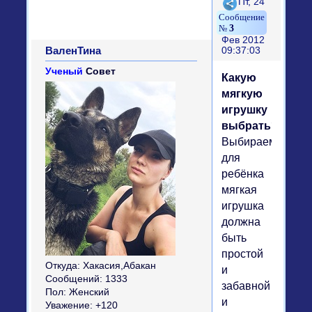
Поделиться
Пт, 24
3
Фев 2012
ВаленТина
09:37:03
Ученый
Совет
Какую
мягкую
игрушку
выбрать?
Выбираемая
для
ребёнка
мягкая
игрушка
должна
быть
простой
Откуда:
Хакасия,Абакан
и
Сообщений:
1333
забавной
Пол:
Женский
и
Уважение:
+120