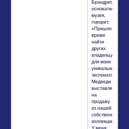
Брандрет,
основатель
музея,
говорит:
«Пришло
время
найти
других
владельцев
для моих
уникальных
экспонатов.
Медведи
выставленные
на
продажу
из нашей
собственной
коллекции.
У меня