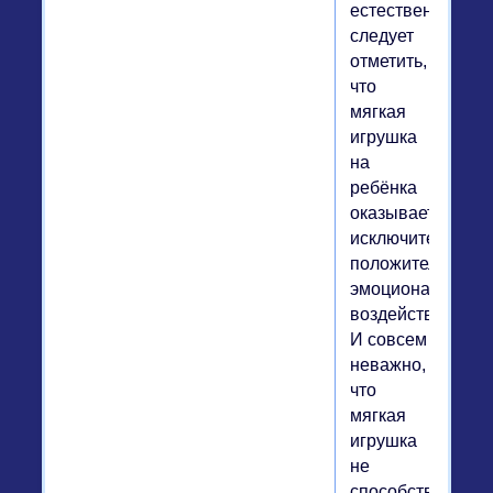
естественно,
следует
отметить,
что
мягкая
игрушка
на
ребёнка
оказывает
исключительно
положительное
эмоциональное
воздействие.
И совсем
неважно,
что
мягкая
игрушка
не
способствует