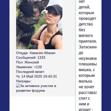
нет
детей,
которые
проводят
детство
без
мягкого
приятеля.
Затасканный
до
Откуда:
Хакасия,Абакан
Сообщений:
1333
неузнаваемости
Пол:
Женский
плюшевый
Уважение:
+120
мишка, с
Последний визит:
которым
Чт, 14 Май 2020 19:43:31
малыш
Награды:
не хочет
расставаться,
спит с
ним и
играет -