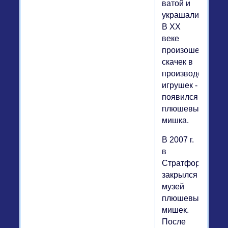
ватой и
украшали.
В ХХ
веке
произошел
скачек в
производстве
игрушек -
появился
плюшевый
мишка.
В 2007 г.
в
Стратфорде
закрылся
музей
плюшевых
мишек.
После