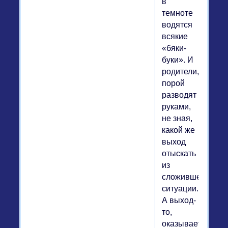
в
темноте
водятся
всякие
«бяки-
буки». И
родители,
порой
разводят
руками,
не зная,
какой же
выход
отыскать
из
сложившейся
ситуации.
А выход-
то,
оказывается,