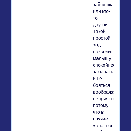
зайчишка
или кто-
то
другой.
Такой
простой
ход
позволит
малышу
спокойнее
засыпать
и не
бояться
воображаемых
неприятностей,
потому
что в
случае
«опасности»