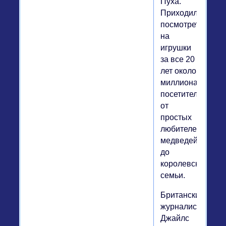
Пуха.
Приходили
посмотреть
на
игрушки
за все 20
лет около
миллиона
посетителей,
от
простых
любителей
медведей
до
королевской
семьи.
Британский
журналист
Джайлс