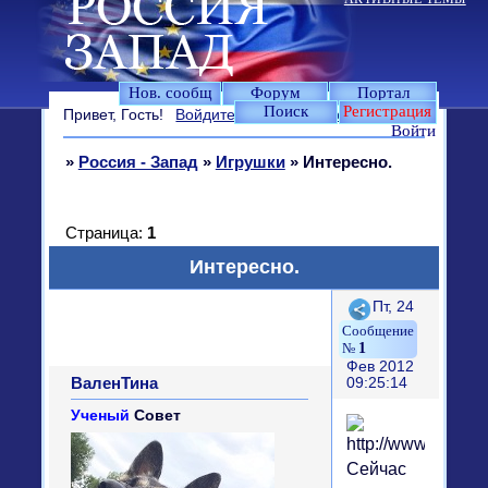
Нов. сообщ
Форум
Портал
Поиск
Регистрация
Привет, Гость!
Войдите
или
зарегистрируйтесь
.
Войти
»
Россия - Запад
»
Игрушки
»
Интересно.
Страница:
1
Интересно.
Поделиться
Пт, 24
1
Фев 2012
ВаленТина
09:25:14
Ученый
Совет
Сейчас