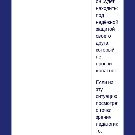
он будет
находиться
под
надёжной
защитой
своего
друга,
который
не
проспит
«опасность».
Если на
эту
ситуацию
посмотреть
с точки
зрения
педагогики,
то,