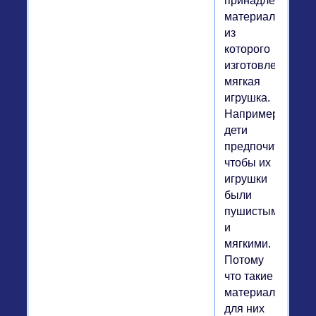
принадлежит
материалу,
из
которого
изготовлена
мягкая
игрушка.
Например,
дети
предпочитают,
чтобы их
игрушки
были
пушистыми
и
мягкими.
Потому
что такие
материалы
для них