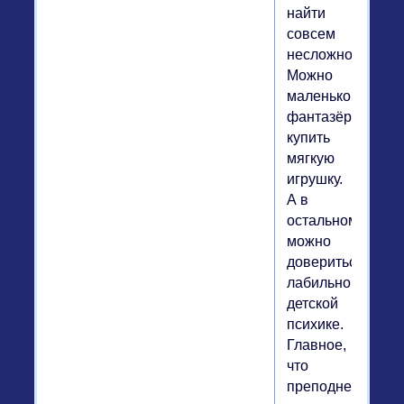
найти
совсем
несложно.
Можно
маленькому
фантазёру
купить
мягкую
игрушку.
А в
остальном
можно
довериться
лабильной
детской
психике.
Главное,
что
преподнести