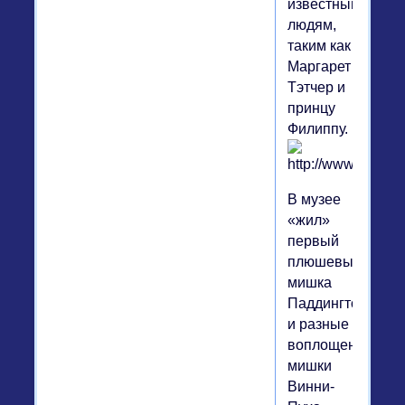
известным
людям,
таким как
Маргарет
Тэтчер и
принцу
Филиппу.
В музее
«жил»
первый
плюшевый
мишка
Паддингтон
и разные
воплощения
мишки
Винни-