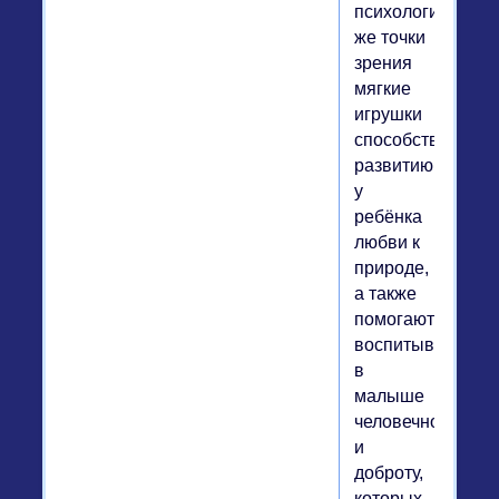
психологической
же точки
зрения
мягкие
игрушки
способствуют
развитию
у
ребёнка
любви к
природе,
а также
помогают
воспитывать
в
малыше
человечность
и
доброту,
которых