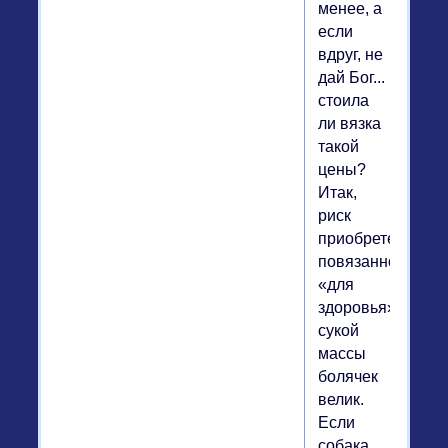
менее, а
если
вдруг, не
дай Бог...
стоила
ли вязка
такой
цены?
Итак,
риск
приобретения
повязанной
«для
здоровья»
сукой
массы
болячек
велик.
Если
собака