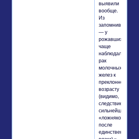
выявили
вообще.
Из
запомнившегося
— у
рожавших
чаще
наблюдался
рак
молочных
желез к
преклонному
возрасту
(видимо,
следствие
сильнейших
«ложняков»
после
единственной