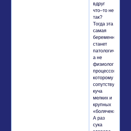
вдруг
что–то не
так?
Тогда эта
самая
беременность
станет
патологическим,
а не
физиологически
процессом,
которому
сопутствует
куча
мелких и
крупных
«болячек».
А раз
сука