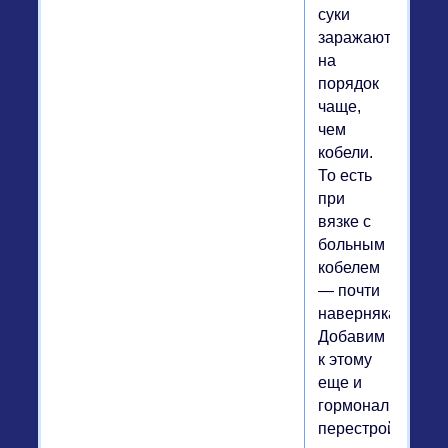
суки
заражаются
на
порядок
чаще,
чем
кобели.
То есть
при
вязке с
больным
кобелем
— почти
наверняка.
Добавим
к этому
еще и
гормональную
перестройку