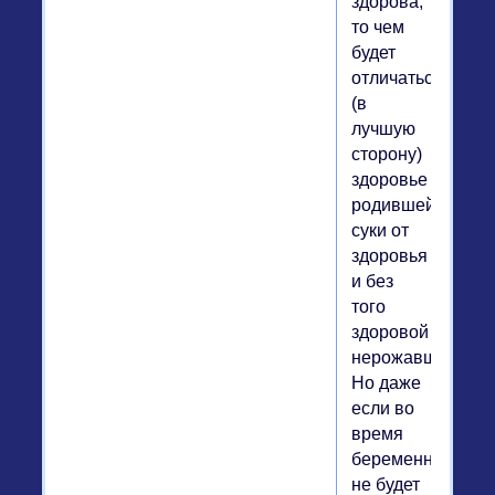
здорова,
то чем
будет
отличаться
(в
лучшую
сторону)
здоровье
родившей
суки от
здоровья
и без
того
здоровой
нерожавшей?
Но даже
если во
время
беременности
не будет