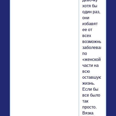
хотя бы
один раз,
они
избавят
ее от
всех
возможных
заболеваний
по
«женской»
части на
всю
оставшуюся
жизнь.
Если бы
все было
так
просто.
Вязка