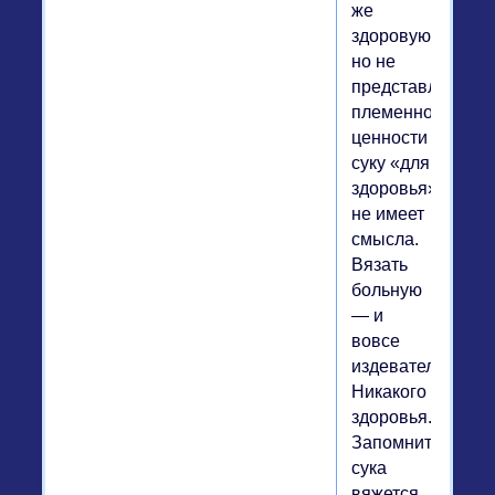
же
здоровую,
но не
представляющу
племенной
ценности
суку «для
здоровья»
не имеет
смысла.
Вязать
больную
— и
вовсе
издевательство.
Никакого
здоровья.
Запомните:
сука
вяжется