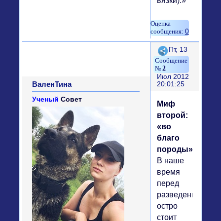
вязки).»
0
Поделиться
Пт, 13
2
Июл 2012
ВаленТина
20:01:25
Ученый
Совет
Миф
второй:
«во
благо
породы»
В наше
время
перед
разведенцами
остро
стоит