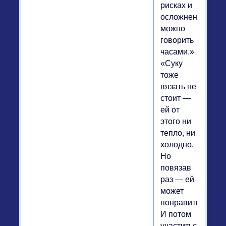
рисках и
осложнениях
можно
говорить
часами.»
«Суку
тоже
вязать не
стоит —
ей от
этого ни
тепло, ни
холодно.
Но
повязав
раз — ей
может
понравиться))
И потом
участиться