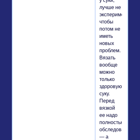
у суки,
лучше не
экспериментиров
чтобы
потом не
иметь
новых
проблем.
Вязать
вообще
можно
только
здоровую
суку.
Перед
вязкой
ее надо
полностью
обследовать
— а