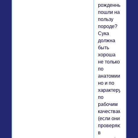
рожденные,
пошли на
пользу
породе?
Сука
должна
быть
хороша
не только
по
анатомии,
но и по
характеру,
по
рабочим
качествам
(если они
проверяются
в