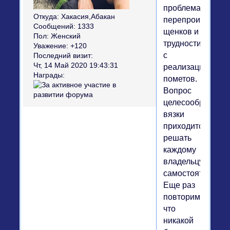
проблема
Откуда:
Хакасия,Абакан
перепроизводст
Сообщений:
1333
щенков и
Пол:
Женский
трудности
Уважение:
+120
с
Последний визит:
Чт, 14 Май 2020 19:43:31
реализацией
Награды:
пометов.
Вопрос
целесообразност
вязки
приходится
решать
каждому
владельцу
самостоятельно.
Еще раз
повторим,
что
никакой