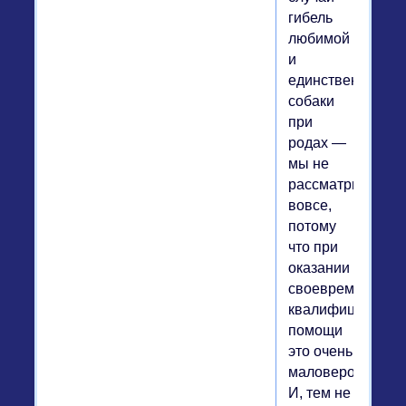
гибель
любимой
и
единственной
собаки
при
родах —
мы не
рассматриваем
вовсе,
потому
что при
оказании
своевременной
квалифицирован
помощи
это очень
маловероятно.
И, тем не