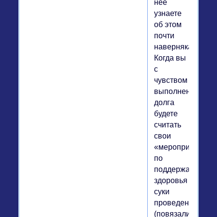
нее
узнаете
об этом
почти
наверняка.
Когда вы
с
чувством
выполненного
долга
будете
считать
свои
«мероприятия»
по
поддержанию
здоровья
суки
проведенными
(повязали