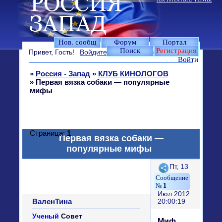
Нов. сообщ
Форум
Портал
Поиск
Регистрация
Привет, Гость!
Войдите
или
зарегистрируйтесь
.
Войти
»
Россия - Запад
»
КЛУБ КИНОЛОГОВ
»
Первая вязка собаки — популярные
мифы
Страница:
1
Первая вязка собаки —
популярные мифы
Поделиться
Пт, 13
1
Июл 2012
ВаленТина
20:00:19
Ученый
Совет
Миф