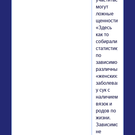
могут
ложные
щенности((»
«Здесь
как то
собирали
статистику
по
зависимости
различных
«женских»
заболеваний
у сук с
наличием
вязок и
родов по
жизни.
Зависимость
не