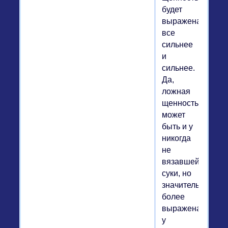
будет
выражена
все
сильнее
и
сильнее.
Да,
ложная
щенность
может
быть и у
никогда
не
вязавшейся
суки, но
значительно
более
выражена
у