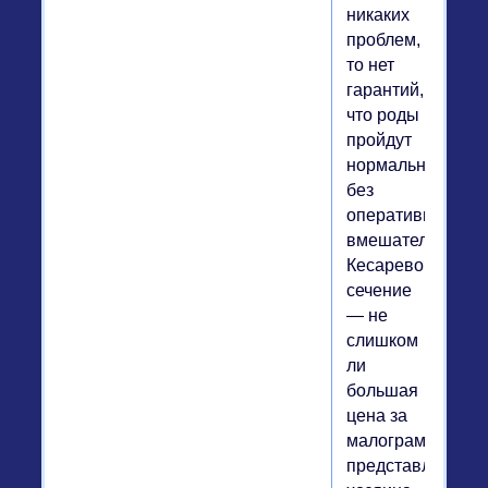
никаких
проблем,
то нет
гарантий,
что роды
пройдут
нормально,
без
оперативного
вмешательства.
Кесарево
сечение
— не
слишком
ли
большая
цена за
малограмотные
представления