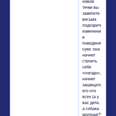
новой
течки вы
заметите
весьма
подозрительные
изменения
в
поведении
суки: она
начнет
строить
себе
«гнездо»,
начнет
защищать
его ото
всех (а у
вас дети,
а собака
крупная?),