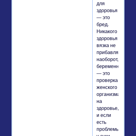
для
здоровья
— это
бред.
Никакого
здоровья
вязка не
прибавляет,
наоборот,
беременность
— это
проверка
женского
организма
на
здоровье,
и если
есть
проблемы