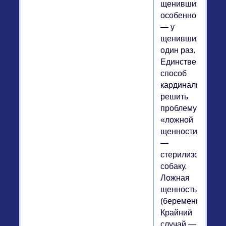
щенившихся,
особенно
— у
щенившихся
один раз.
Единственный
способ
кардинально
решить
проблему
«ложной
щенности»
—
стерилизовать
собаку.
Ложная
щенность
(беременность)
Крайний
случай —