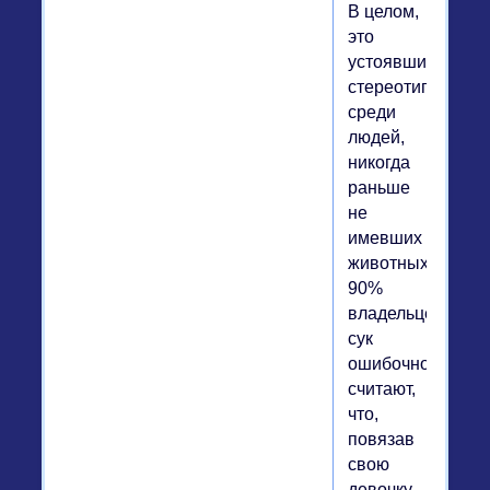
В целом,
это
устоявшийся
стереотип
среди
людей,
никогда
раньше
не
имевших
животных.
90%
владельцев
сук
ошибочно
считают,
что,
повязав
свою
девочку