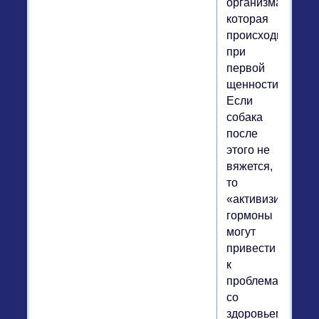
организма,
которая
происходит
при
первой
щенности.
Если
собака
после
этого не
вяжется,
то
«активизирован
гормоны
могут
привести
к
проблемам
со
здоровьем.