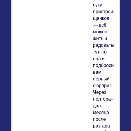
суку,
пристроили
щенков
— всё,
можно
жить и
радоваться),
тут–то
она и
подбросит
вам
первый
сюрприз.
Через
полтора–
два
месяца
после
разгара