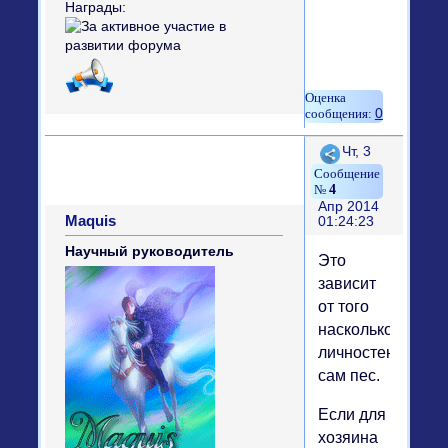
Награды:
0
Поделиться
Чт, 3
4
Апр 2014
Maquis
01:24:23
Научный руководитель
Это
зависит
от того
насколько
личностен
сам пес.
Если для
хозяина