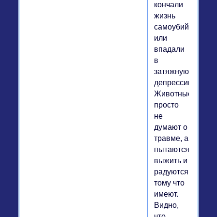
кончали
жизнь
самоубийством
или
впадали
в
затяжную
депрессию.
Животные
просто
не
думают о
травме, а
пытаются
выжить и
радуются
тому что
имеют.
Видно,
что