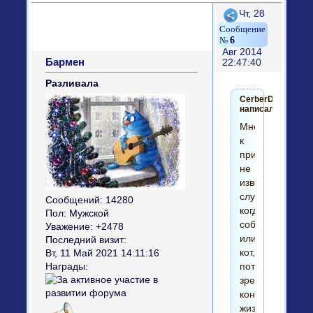
Поделиться
Чт, 28
6
Авг 2014
Бармен
22:47:40
Разливала
CerberDog
написал(а):
Мне,
к
примеру
не
известны
случаи
Сообщений:
14280
когда
Пол:
Мужской
собака
Уважение:
+2478
или
Последний визит:
кот,
Вт, 11 Май 2021 14:11:16
потерявшие
Награды:
зрение
кончали
жизнь