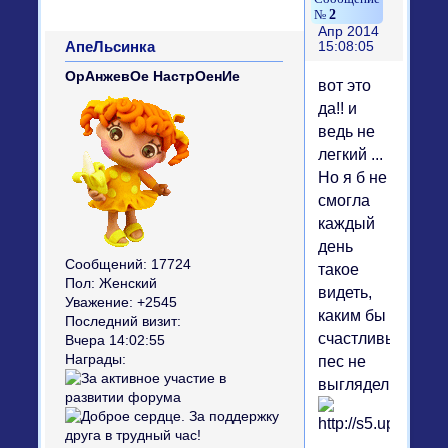
2
Апр 2014
АпеЛьсинка
15:08:05
ОрАнжевОе НастрОенИе
вот это
да!! и
ведь не
легкий ...
Но я б не
смогла
каждый
день
Сообщений:
17724
такое
Пол:
Женский
видеть,
Уважение:
+2545
каким бы
Последний визит:
счастливым
Вчера 14:02:55
Награды:
пес не
выглядел