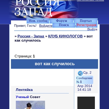
Нов. сообщ
Форум
Портал
Поиск
Регистрация
Привет, Гость!
Войдите
или
зарегистрируйтесь
.
Войти
»
Россия - Запад
»
КЛУБ КИНОЛОГОВ
»
вот
как случилось
Страница:
1
вот как случилось
Поделиться
Ср, 2
1
Апр 2014
Лентяйка
14:41:18
Ученый
Совет