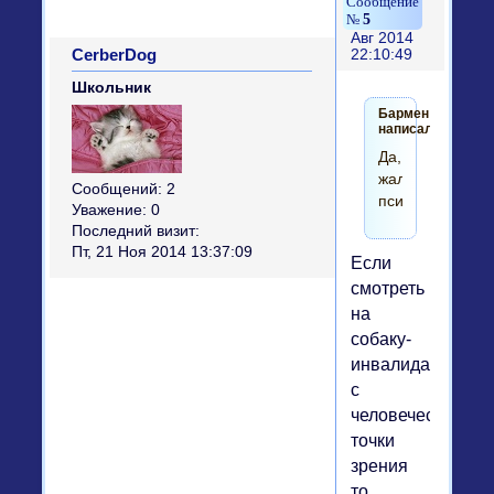
5
Авг 2014
CerberDog
22:10:49
Школьник
Бармен
написал(а):
Да,
жалко
Сообщений:
2
псину...
Уважение:
0
Последний визит:
Пт, 21 Ноя 2014 13:37:09
Если
смотреть
на
собаку-
инвалида
с
человеческой
точки
зрения
то