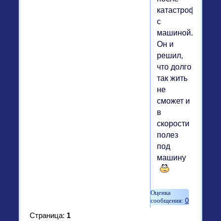
катастрофы
с
машиной.
Он и
решил,
что долго
так жить
не
сможет и
в
скорости
полез
под
машину
0
Страница:
1