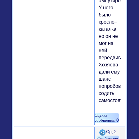
ампутировать.
У него
было
кресло–
каталка,
но он не
мог на
ней
передвигаться.
Хозяева
дали ему
шанс
попробовать
ходить
самостоятельно..
0
Поделиться
Ср, 2