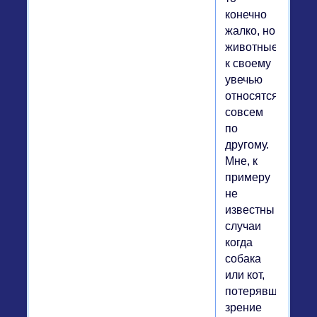
конечно
жалко, но
животные
к своему
увечью
относятся
совсем
по
другому.
Мне, к
примеру
не
известны
случаи
когда
собака
или кот,
потерявшие
зрение