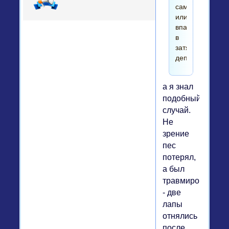
самоубийством
или
впадали
в
затяжную
депрессию.
а я знал
подобный
случай.
Не
зрение
пес
потерял,
а был
травмирован
- две
лапы
отнялись
после