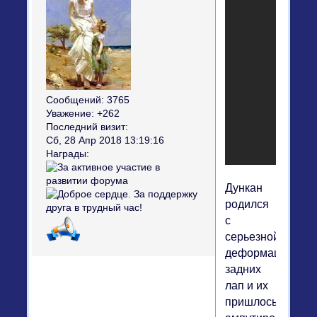
Сообщений:
3765
Уважение:
+262
Последний визит:
Сб, 28 Апр 2018 13:19:16
Награды:
Дункан
родился
с
серьезной
деформацией
задних
лап и их
пришлось