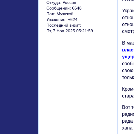
Откуда:
Россия
Сообщений:
6648
Укра
Пол:
Мужской
отнош
Уважение:
+624
отно
Последний визит:
Пт, 7 Ноя 2025 05:21:59
смот
В ма
влас
ущер
сооб
свою
тольк
Кром
стар
Вот 
ради
рада
хана