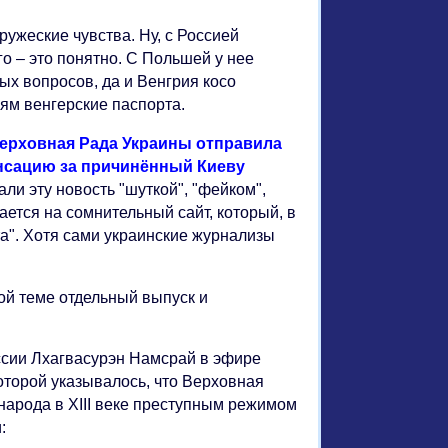
ужеские чувства. Ну, с Россией
о – это понятно. С Польшей у нее
ых вопросов, да и Венгрия косо
ям венгерские паспорта.
ерховная Рада Украины отправила
нсацию за причинённый Киеву
и эту новость "шуткой", "фейком",
ается на сомнительный сайт, который, в
а". Хотя сами украинские журнализы
ой теме отдельный выпуск и
ссии Лхагвасурэн Намсрай в эфире
торой указывалось, что Верховная
народа в XIII веке преступным режимом
: