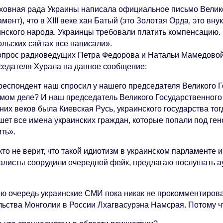
ховная рада Украины написала официальное письмо Велико
мент), что в XIII веке хан Батый (это Золотая Орда, это вн
нского народа. Украинцы требовали платить компенсацию. И
ольских сайтах все написали».
опрос радиоведущих Петра Федорова и Натальи Мамедовой 
седателя Хурала на данное сообщение:
респондент наш спросил у нашего председателя Великого Г
амом деле? И наш председатель Великого Государственного 
них веков была Киевская Русь, украинского государства то
шет все имена украинских граждан, которые попали под ген
ть».
кто не верит, что такой идиотизм в украинском парламенте 
алисты соорудили очередной фейк, предлагаю послушать а
ою очередь украинские СМИ пока никак не прокомментиров
льства Монголии в России Лхагвасурэна Намсрая. Потому ч