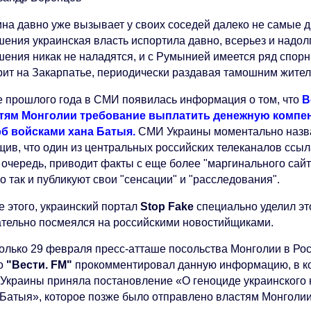
ина давно уже вызывает у своих соседей далеко не самые др
ения украинская власть испортила давно, всерьез и надолг
шения никак не наладятся, и с Румынией имеется ряд спорн
рит на Закарпатье, периодически раздавая тамошним жител
е прошлого года в СМИ появилась информация о том, что
В
тям Монголии требование выплатить денежную компе
б войсками хана Батыя.
СМИ Украины моментально назвал
щив, что один из центральных российских телеканалов ссыл
 очередь, приводит факты с еще более "маргинального сайт
о так и публикуют свои "сенсации" и "расследования".
е этого, украинский портал
Stop Fake
специально уделил эт
ательно посмеялся на российскими новостийщиками.
только 29 февраля пресс-атташе посольства Монголии в Ро
о
"Вести. FM"
прокомментировал данную информацию, в ко
 Украины приняла постановление «О геноциде украинского 
 Батыя», которое позже было отправлено властям Монголии