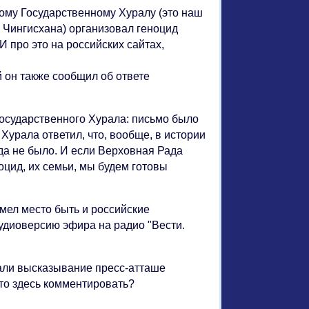
му Государственному Хуралу (это наш
ук Чингисхана) организовал геноцид
 про это на российских сайтах,
он также сообщил об ответе
осударственного Хурала: письмо было
Хурала ответил, что, вообще, в истории
гда не было. И если Верховная Рада
оцид, их семьи, мы будем готовы
имел место быть и российские
удиоверсию эфира на радио "Вести.
али высказывание пресс-атташе
то здесь комментировать?