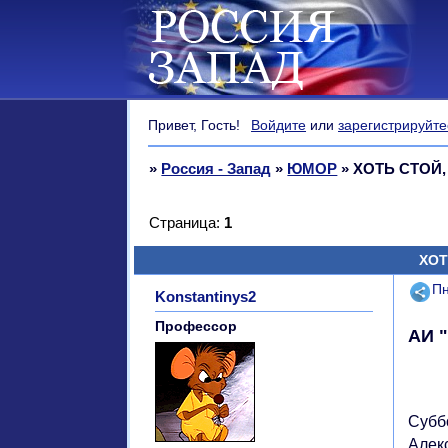
Привет, Гость!
Войдите
или
зарегистрируйте
»
Россия - Запад
»
ЮМОР
»
ХОТЬ СТОЙ,
Страница:
1
ХОТ
Поде
Пн
Konstantinys2
Профессор
АИ 
Субб
Алек