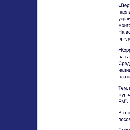
«Вер
парла
украи
монг
На в
пред
«Кор
на с
Сред
напи
плати
Тем, 
журн
FM".
В св
посо