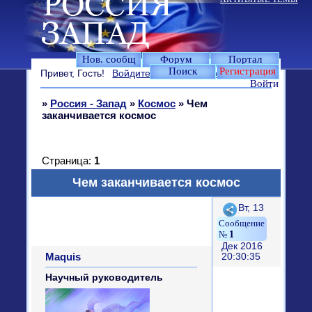
Нов. сообщ
Форум
Портал
Поиск
Регистрация
Привет, Гость!
Войдите
или
зарегистрируйтесь
.
Войти
»
Россия - Запад
»
Космос
»
Чем
заканчивается космос
Страница:
1
Чем заканчивается космос
Поделиться
Вт, 13
1
Дек 2016
Maquis
20:30:35
Научный руководитель