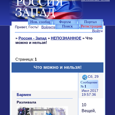
Нов. сообщ
Форум
Портал
Поиск
Регистрация
Привет, Гость!
Войдите
или
зарегистрируйтесь
.
Войти
»
Россия - Запад
»
НЕПОЗНАННОЕ
»
Что
можно и нельзя!
Страница:
1
Что можно и нельзя!
Поделиться
Сб, 29
1
Июл 2017
Бармен
19:57:36
Разливала
10
Вещей,