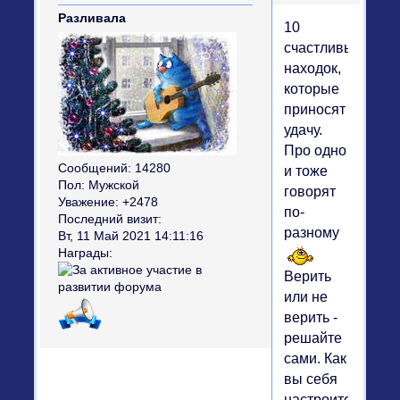
Разливала
10
счастливых
находок,
которые
приносят
удачу.
Про одно
Сообщений:
14280
и тоже
Пол:
Мужской
говорят
Уважение:
+2478
по-
Последний визит:
разному
Вт, 11 Май 2021 14:11:16
Награды:
Верить
или не
верить -
решайте
сами. Как
вы себя
настроите,