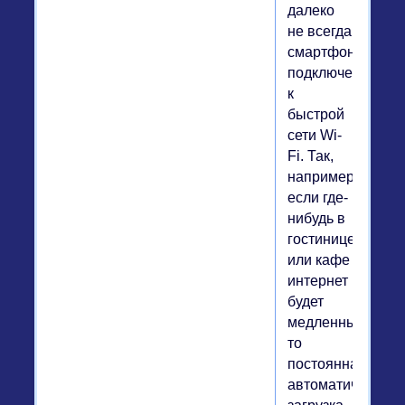
далеко
не всегда
смартфон
подключен
к
быстрой
сети Wi-
Fi. Так,
например,
если где-
нибудь в
гостинице
или кафе
интернет
будет
медленным,
то
постоянная
автоматическая