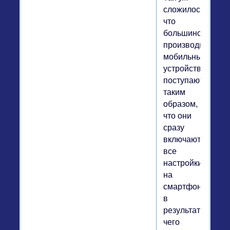
сложилось,
что
большинство
производителей
мобильных
устройств
поступают
таким
образом,
что они
сразу
включают
все
настройки
на
смартфоне,
в
результате
чего