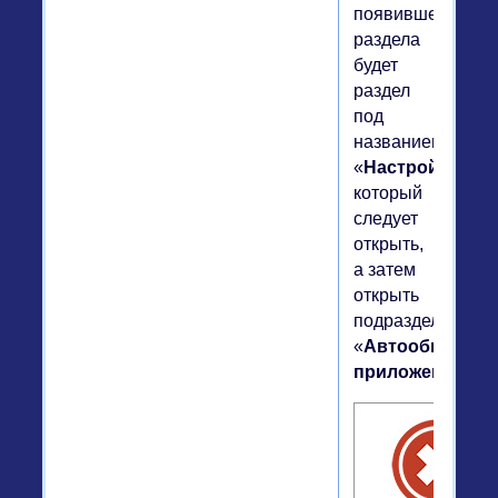
появившегося
раздела
будет
раздел
под
названием
«
Настройки
»,
который
следует
открыть,
а затем
открыть
подраздел
«
Автообновлен
приложений
».