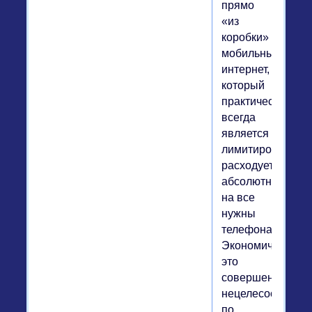
прямо
«из
коробки»
мобильный
интернет,
который
практически
всегда
является
лимитированным
расходуется
абсолютно
на все
нужны
телефона.
Экономически
это
совершенно
нецелесообразно
по