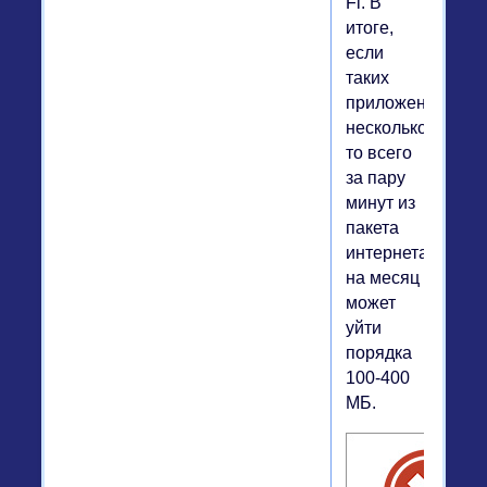
Fi. В
итоге,
если
таких
приложений
несколько,
то всего
за пару
минут из
пакета
интернета
на месяц
может
уйти
порядка
100-400
МБ.