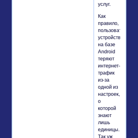
услуг.
Как
правило,
пользователи
устройств
на базе
Android
теряют
интернет-
трафик
из-за
одной из
настроек,
о
которой
знают
лишь
единицы.
Так уж