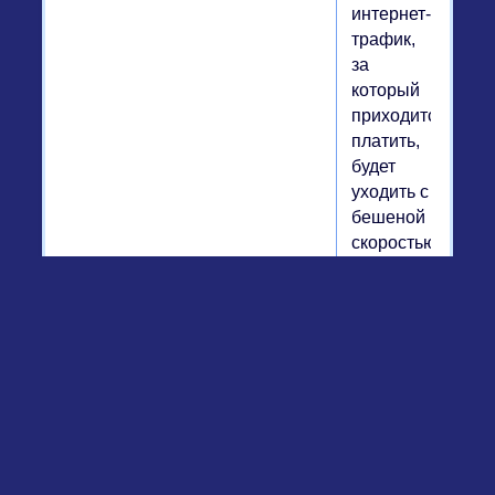
интернет-
трафик,
за
который
приходится
платить,
будет
уходить с
бешеной
скоростью.
0
Страница:
1
»
Россия - Запад
»
КОМПЬЮТЕР И
ИНТЕРНЕТ
»
Скрытая настройка во всех
Android-смартфонах экономит интернет
создать форум