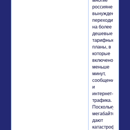
многие
россияне
вынуждены
переходить
на более
дешевые
тарифные
планы, в
которые
включено
меньше
минут,
сообщений
и
интернет-
трафика.
Поскольку
мегабайтов
дают
катастрофически