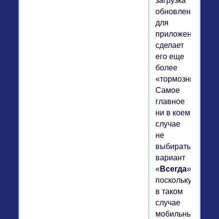
загрузка
обновлений
для
приложений
сделает
его еще
более
«тормозным».
Самое
главное
ни в коем
случае
не
выбирать
вариант
«
Всегда
»,
поскольку
в таком
случае
мобильный