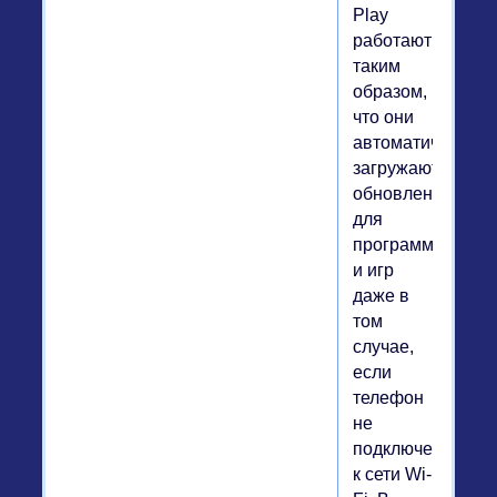
Play
работают
таким
образом,
что они
автоматически
загружают
обновления
для
программ
и игр
даже в
том
случае,
если
телефон
не
подключен
к сети Wi-