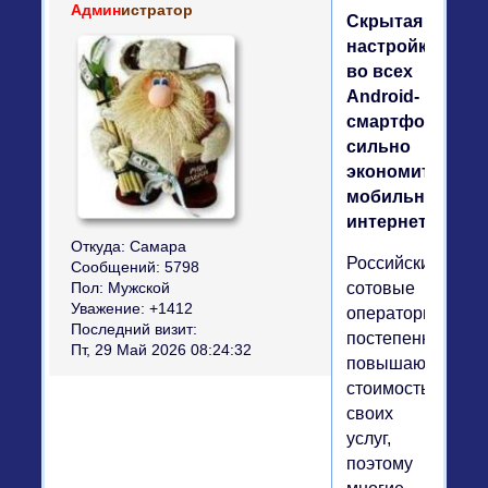
Админ
истратор
Скрытая
настройка
во всех
Android-
смартфонах
сильно
экономит
мобильный
интернет
Откуда:
Самара
Российские
Сообщений:
5798
сотовые
Пол:
Мужской
Уважение:
+1412
операторы
Последний визит:
постепенно
Пт, 29 Май 2026 08:24:32
повышают
стоимость
своих
услуг,
поэтому