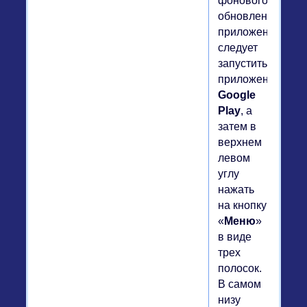
фонового
обновления
приложений,
следует
запустить
приложение
Google
Play
, а
затем в
верхнем
левом
углу
нажать
на кнопку
«
Меню
»
в виде
трех
полосок.
В самом
низу