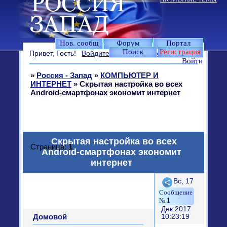
Нов. сообщ
Форум
Портал
Поиск
Регистрация
Привет, Гость!
Войдите
или
зарегистрируйтесь
.
Войти
»
Россия - Запад
»
КОМПЬЮТЕР И
ИНТЕРНЕТ
»
Скрытая настройка во всех
Android-смартфонах экономит интернет
Скрытая настройка во всех
Страница:
1
Android-смартфонах экономит
интернет
Поделиться
Вс, 17
1
Дек 2017
Домовой
10:23:19