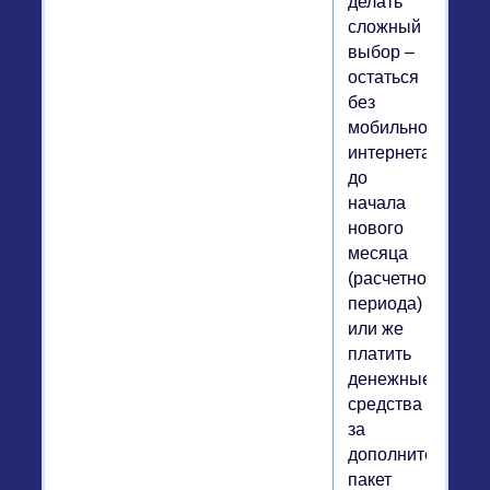
делать
сложный
выбор –
остаться
без
мобильного
интернета
до
начала
нового
месяца
(расчетного
периода)
или же
платить
денежные
средства
за
дополнительный
пакет