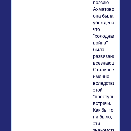
поэзию
Ахматовой;
она была
убеждена,
что
"холодная
война"
была
развязана
всезнающим
Сталиным
именно
вследствие
этой
"преступной"
встречи.
Как бы то
ни было,
эти
знакомства