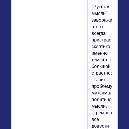
"Русская
мысль"
завораживает
этого
всегда
пристрастного
скептика
именно
тем, что с
большой
страстностью
ставит
проблему
максимализма
политической
мысли,
стремления
все
довести