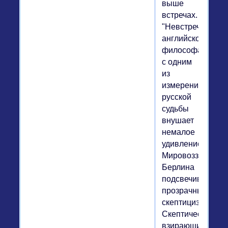
выше
встречах.
"Невстреча"
английского
философа
с одним
из
измерений
русской
судьбы
внушает
немалое
удивление.
Мировоззрение
Берлина
подсвечивается
прозрачным
скептицизмом.
Скептически
взирающий