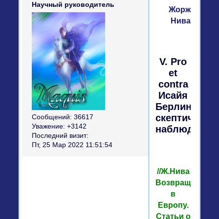
Научный руководитель
Жорж
Нива
V. Pro
et
contra
Исайя
Берлин,
скептически
Сообщений:
36617
Уважение:
+3142
наблюдател
Последний визит:
Пт, 25 Мар 2022 11:51:54
//Ж.Нива
Возвращение
в
Европу.
Статьи о