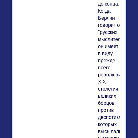
до конца.
Когда
Берлин
говорит о
"русских
мыслителях",
он имеет
в виду
прежде
всего
революционеров
XIX
столетия,
великих
борцов
против
деспотизма,
которых
высылали