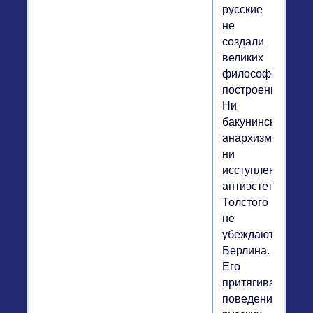
русские
не
создали
великих
философских
построений.
Ни
бакунинский
анархизм,
ни
исступленный
антиэстетизм
Толстого
не
убеждают
Берлина.
Его
притягивает
поведение