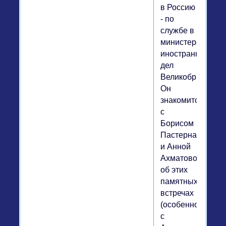
в Россию
- по
службе в
министерстве
иностранных
дел
Великобритании.
Он
знакомится
с
Борисом
Пастернаком
и Анной
Ахматовой;
об этих
памятных
встречах
(особенно
с