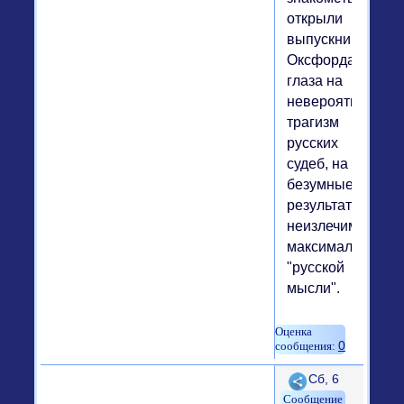
открыли
выпускнику
Оксфорда
глаза на
невероятный
трагизм
русских
судеб, на
безумные
результаты
неизлечимого
максимализма
"русской
мысли".
0
Поделиться
Сб, 6