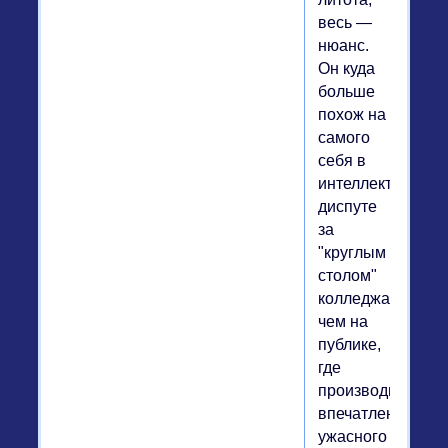
весь —
нюанс.
Он куда
больше
похож на
самого
себя в
интеллектуально
диспуте
за
"круглым
столом"
колледжа,
чем на
публике,
где
производит
впечатление
ужасного