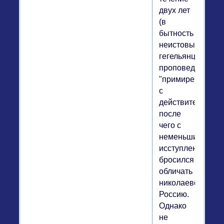
двух лет
(в
бытность
неистовым
гегельянцем)
проповедовал
"примирение
с
действительност
после
чего с
неменьшим
исступлением
бросился
обличать
николаевскую
Россию.
Однако
не