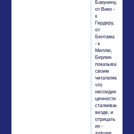
Бакунину,
от Вико -
к
Гердеру,
от
Бентама
- к
Миллю,
Берлин
показывает
своим
читателям,
что
несоединимые
ценности
сталкиваются
везде, и
отрицать
их -
худшее