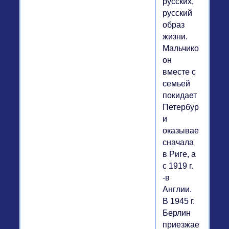
русских,
русский
образ
жизни.
Мальчиком
он
вместе с
семьей
покидает
Петербург
и
оказывается
сначала
в Риге, а
с 1919 г.
-в
Англии.
В 1945 г.
Берлин
приезжает