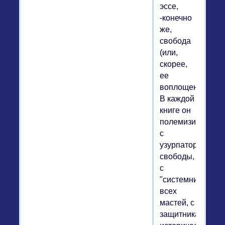
эссе,
-конечно
же,
свобода
(или,
скорее,
ее
воплощение).
В каждой
книге он
полемизирует
с
узурпаторами
свободы,
с
"системниками"
всех
мастей, с
защитниками