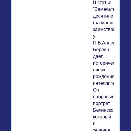
В статье
"Замечательное
десятилетие"
(название
заимствовано
у
П.В.Анненкова)
Берлин
дает
исторический
очерк
рождения
интеллигенции.
Он
набрасывает
портрет
Белинского,
который
в
течение