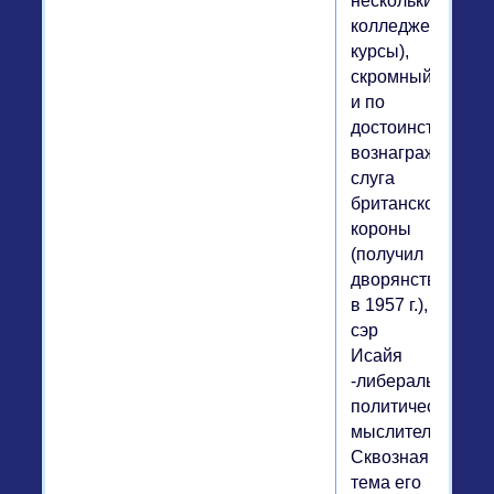
нескольких
колледжей
курсы),
скромный
и по
достоинству
вознагражденны
слуга
британской
короны
(получил
дворянство
в 1957 г.),
сэр
Исайя
-либеральный
политический
мыслитель47.
Сквозная
тема его