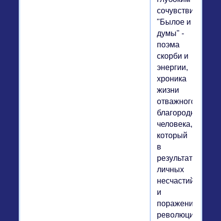
сочувствием.
"Былое и
думы" -
поэма
скорби и
энергии,
хроника
жизни
отважного,
благородного
человека,
который
в
результате
личных
несчастий
и
поражения
революций