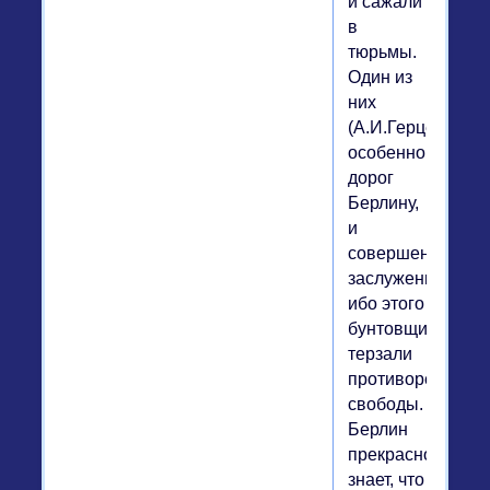
и сажали
в
тюрьмы.
Один из
них
(А.И.Герцен)
особенно
дорог
Берлину,
и
совершенно
заслуженно,
ибо этого
бунтовщика
терзали
противоречия
свободы.
Берлин
прекрасно
знает, что