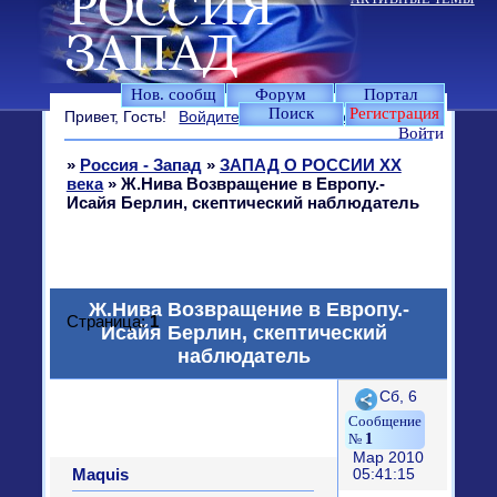
Нов. сообщ
Форум
Портал
Поиск
Регистрация
Привет, Гость!
Войдите
или
зарегистрируйтесь
.
Войти
»
Россия - Запад
»
ЗАПАД О РОССИИ XX
века
»
Ж.Нива Возвращение в Европу.-
Исайя Берлин, скептический наблюдатель
Ж.Нива Возвращение в Европу.-
Страница:
1
Исайя Берлин, скептический
наблюдатель
Поделиться
Сб, 6
1
Мар 2010
Maquis
05:41:15