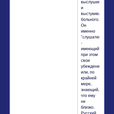
выслушивает
и
выстукивает
больного.
Он
именно
"слушатель"
-
имеющий
при этом
свои
убеждения
или, по
крайней
мере,
знающий,
что ему
не
близко.
Русский