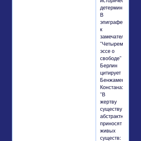
исторического
детерминизма.
В
эпиграфе
к
замечательным
"Четырем
эссе о
свободе"
Берлин
цитирует
Бенжамена
Констана:
"В
жертву
существу
абстрактному
приносят
живых
существ: