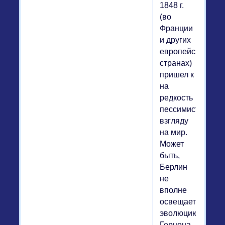
1848 г.
(во
Франции
и других
европейских
странах)
пришел к
на
редкость
пессимистическ
взгляду
на мир.
Может
быть,
Берлин
не
вполне
освещает
эволюцию
Герцена,