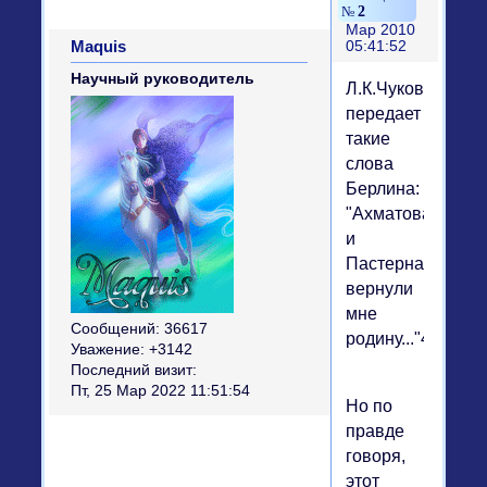
2
Мар 2010
Maquis
05:41:52
Научный руководитель
Л.К.Чуковская
передает
такие
слова
Берлина:
"Ахматова
и
Пастернак
вернули
мне
Сообщений:
36617
родину..."49.
Уважение:
+3142
Последний визит:
Пт, 25 Мар 2022 11:51:54
Но по
правде
говоря,
этот