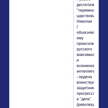
деспотизм,
"тюремное"
царствование
Николая
I
объясняют
ему
происхождение
русского
максимализма
и
возникновение
интеллигенции
- ордена
воинствующих
защитников
прогресса
и "дела"
(революции).