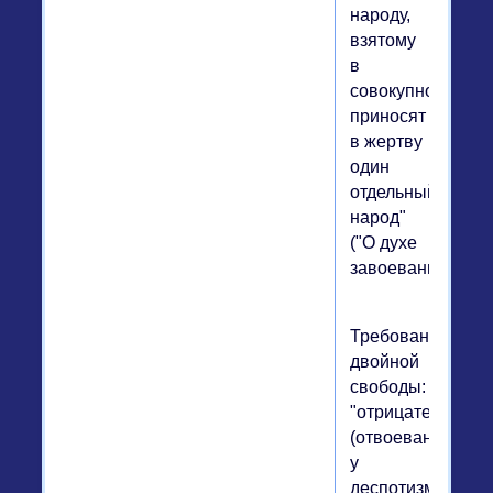
народу,
взятому
в
совокупности,
приносят
в жертву
один
отдельный
народ"
("О духе
завоевания").
Требование
двойной
свободы:
"отрицательной"
(отвоеванной
у
деспотизма)