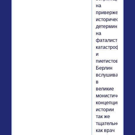
на
приверженцев
исторического
детерминизма,
на
фаталистов,
катастрофистов
и
пиетистов,
Берлин
вслушивается
в
великие
монистические
концепции
истории
так же
тщательно,
как врач