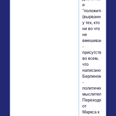
и
"положительной"
(вырванной
у тех, кто
ни во что
не
вмешивается)
-
присутствует
во всем,
что
написано
Берлином
-
политическим
мыслителем.
Переходя
от
Маркса к