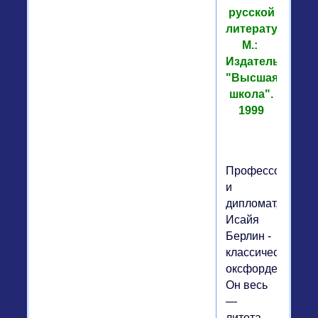
русской
литературе.
М.:
Издательство
"Высшая
школа".
1999
Профессор
и
дипломат,
Исайя
Берлин -
классический
оксфордец.
Он весь
—
литота,