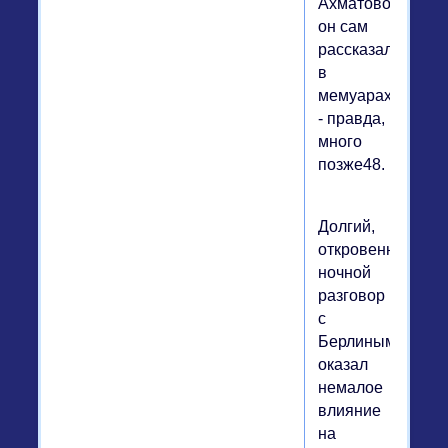
Ахматовой)
он сам
рассказал
в
мемуарах
- правда,
много
позже48.
Долгий,
откровенный
ночной
разговор
с
Берлиным
оказал
немалое
влияние
на