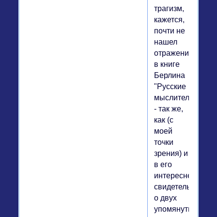
трагизм,
кажется,
почти не
нашел
отражения
в книге
Берлина
"Русские
мыслители"
- так же,
как (с
моей
точки
зрения) и
в его
интереснейшем
свидетельстве
о двух
упомянутых