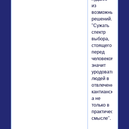
из
возможных
решений.
"Сужать
спектр
выбора,
стоящего
перед
человеком,
значит
уродовать
людей в
отвлеченном,
кантианском,
а не
только в
практическом
смысле".