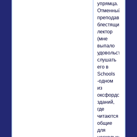
упрямца.
Отменный
преподаватель,
блестящий
лектор
(мне
выпало
удовольствие
слушать
его в
Schools
-одном
из
оксфордских
зданий,
где
читаются
общие
для