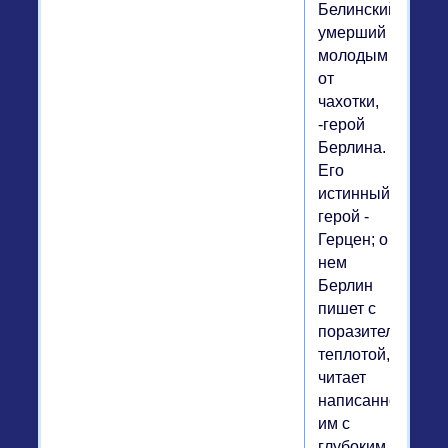
Белинский,
умерший
молодым
от
чахотки,
-герой
Берлина.
Его
истинный
герой -
Герцен; о
нем
Берлин
пишет с
поразительной
теплотой,
читает
написанное
им с
глубоким