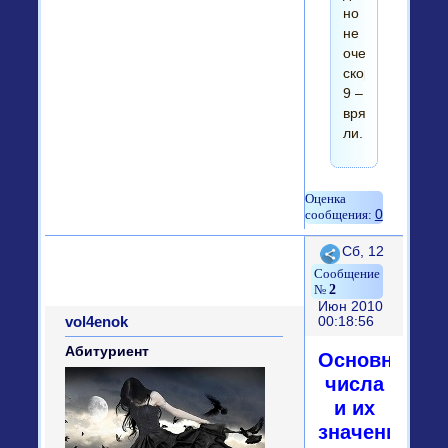
но
не
очень
скор.
9 –
вряд
ли.
0
Поделиться
Сб, 12
2
Июн 2010
vol4enok
00:18:56
Абитуриент
Основные
числа
и их
значения