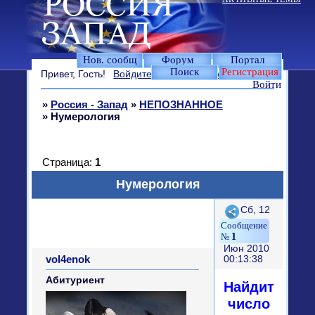
Нов. сообщ
Форум
Портал
Поиск
Регистрация
Привет, Гость!
Войдите
или
зарегистрируйтесь
.
Войти
»
Россия - Запад
»
НЕПОЗНАННОЕ
»
Нумерология
Страница:
1
Нумерология
Поделиться
Сб, 12
1
Июн 2010
vol4enok
00:13:38
Абитуриент
Найдите
число