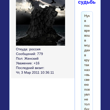
судьбы
Нумерология
в
последнее
время
вошла
в
моду
Откуда:
россия
даже
Сообщений:
779
в
Пол:
Женский
кругах
Уважение:
+16
так
Последний визит:
называемого
Чт, 3 Мар 2011 10:36:11
«высшего
света»,
ею
повально
увлекается
не
только
богема,