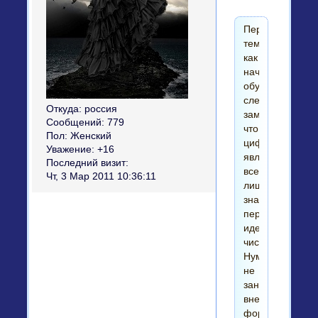
Перед
тем,
как
начать
обучение,
следует
Откуда:
россия
заметить,
Сообщений:
779
что
Пол:
Женский
цифры
Уважение:
+16
являются
Последний визит:
всего
Чт, 3 Мар 2011 10:36:11
лишь
знаками,
передающими
идею
числа.
Нумерология
не
занимается
внешними
формами