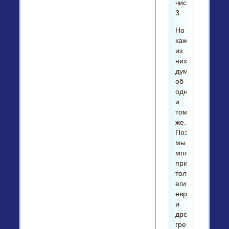
число
3.
Но
каждый
из
них
думал
об
одном
и
том
же.
Поэтому
мы
можем
применить
толкования
египтян,
евреев
и
древних
греков