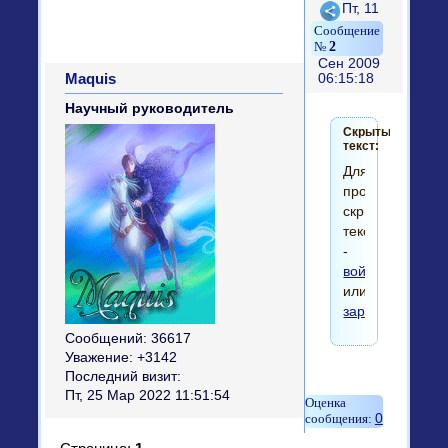
Поделиться
Пт, 11
2
Сен 2009
Maquis
06:15:18
Научный руководитель
Скрытый
текст:
Для
просмотра
скрытого
текста
-
войдите
или
зарегистрируйт
Сообщений:
36617
Уважение:
+3142
Последний визит:
Пт, 25 Мар 2022 11:51:54
0