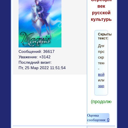
век
русской
культуры.
Скрытый
текст:
Для
просмотра
Сообщений:
36617
скрытого
Уважение:
+3142
Последний визит:
текста
Пт, 25 Мар 2022 11:51:54
-
войдите
или
зарегистрируйт
(продолжение)
0