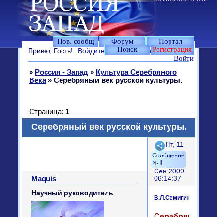
Нов. сообщ
Форум
Портал
Поиск
Регистрация
Привет, Гость!
Войдите
или
зарегистрируйтесь
.
Войти
»
Россия - Запад
»
Культура Серебряного
Века
»
Серебряный век русской культуры.
Страница:
1
Серебряный век русской культуры.
Поделиться
Пт, 11
1
Сен 2009
Maquis
06:14:37
Научный руководитель
В.Л.Семигин
Серебряный