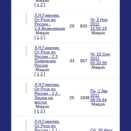
Maquis
[
1
2
]
Л.Н.Гумилев.
От Руси до
Чт, 3 Ноя
России -
2011
29
820
2.4.Возмужание
15:50:19
Maquis
Maquis
[
1
2
]
Л.Н.Гумилев.
От Руси до
Чт, 15 Сен
России - 2.3
2011
Появление
33
957
05:20:38
России
Maquis
Maquis
[
1
2
]
Л.Н.Гумилев.
От Руси до
Пн, 1 Авг
России - 2.2 -
2011
Лицом на
25
1838
08:26:44
восток
Maquis
Maquis
[
1
2
]
Л.Н.Гумилев.
От Руси до
России - 2.1 -
Сб, 30 Июл