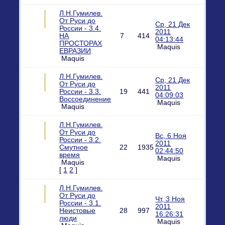
Л.Н.Гумилев.
От Руси до
Ср, 21 Дек
России - 3.4.
2011
НА
7
414
04:13:44
ПРОСТОРАХ
Maquis
ЕВРАЗИИ
Maquis
Л.Н.Гумилев.
Ср, 21 Дек
От Руси до
2011
России - 3.3.
19
441
04:09:03
Воссоединение
Maquis
Maquis
Л.Н.Гумилев.
От Руси до
Вс, 6 Ноя
России - 3.2.
2011
Смутное
22
1935
02:44:50
время
Maquis
Maquis
[
1
2
]
Л.Н.Гумилев.
От Руси до
Чт, 3 Ноя
России - 3.1.
2011
Неистовые
28
997
16:26:31
люди
Maquis