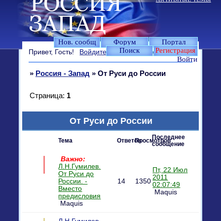
Нов. сообщ
Форум
Портал
Поиск
Регистрация
Привет, Гость!
Войдите
или
зарегистрируйтесь
.
Войти
»
Россия - Запад
»
От Руси до России
Страница:
1
От Руси до России
Последнее
Тема
Ответов
Просмотров
сообщение
Важно:
Л.Н.Гумилев.
Пт, 22 Июл
От Руси до
2011
России. -
14
1350
02:07:49
Вместо
Maquis
предисловия
Maquis