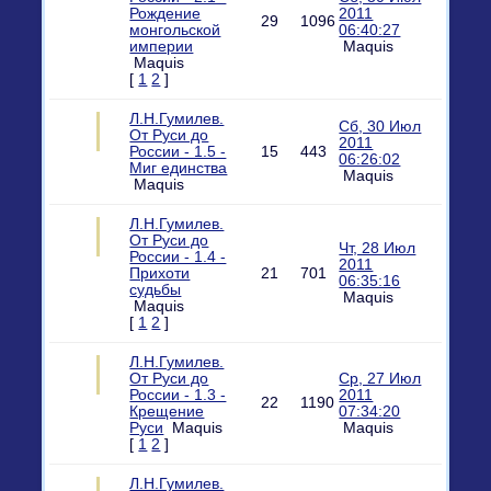
Рождение
2011
29
1096
монгольской
06:40:27
империи
Maquis
Maquis
[
1
2
]
Л.Н.Гумилев.
Сб, 30 Июл
От Руси до
2011
России - 1.5 -
15
443
06:26:02
Миг единства
Maquis
Maquis
Л.Н.Гумилев.
От Руси до
Чт, 28 Июл
России - 1.4 -
2011
Прихоти
21
701
06:35:16
судьбы
Maquis
Maquis
[
1
2
]
Л.Н.Гумилев.
От Руси до
Ср, 27 Июл
России - 1.3 -
2011
22
1190
Крещение
07:34:20
Руси
Maquis
Maquis
[
1
2
]
Л.Н.Гумилев.