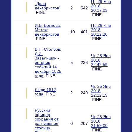
Пт, 26 Янв
"Дело
2018
декабристов"
2
542
20:17:03
FINE
FINE
И.В. Волкова.
Пт, 26 Янв
Мятеж
2018
10
401
декабристов
20:12:20
FINE
FINE
В.П. Столбов.
Д.И.
Чт, 25 Янв
Завалишин -
2018
историк
5
236
22:42:59
событий 14
FINE
декабря 1825
года
FINE
Чт, 25 Янв
Люди 1812
2018
2
249
года
FINE
22:12:19
FINE
Русский
офицер
Чт, 25 Янв
сохранил от
2018
разрушения
0
207
21:59:00
столицу
FINE