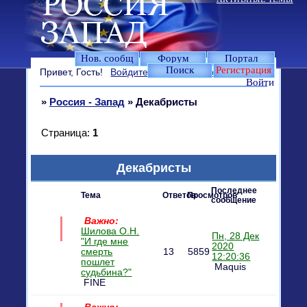
Нов. сообщ
Форум
Портал
Поиск
Регистрация
Привет, Гость!
Войдите
или
зарегистрируйтесь
.
Войти
»
Россия - Запад
»
Декабристы
Страница:
1
Декабристы
Последнее
Тема
Ответов
Просмотров
сообщение
Важно:
Шилова О.Н.
Пн, 28 Дек
"И где мне
2020
смерть
13
5859
12:20:36
пошлет
Maquis
судьбина?"
FINE