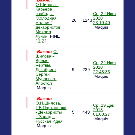
Важно:
О.Шилова -
Карьера
свободы.
Ср, 22 Июл
"Холодная
2020
28
1243
молния"
23:10:40
декабристов
Maquis
Михаил
Лунин
FINE
[
1
2
]
Важно:
О.
Шилова -
Время
Ср, 22 Июл
жертвы.
2020
Декабрист
9
239
22:48:36
Сергей
Maquis
Муравьев-
Апостол
Maquis
Важно:
О.Н.Шилова,
Ср, 19 Дек
Т.В.Партаненко
2018
- Декабристы
5
449
01:00:27
– Запад –
Maquis
Русская Идея
Maquis