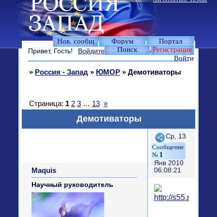
Нов. сообщ
Форум
Портал
Поиск
Регистрация
Привет, Гость!
Войдите
или
зарегистрируйтесь
.
Войти
»
Россия - Запад
»
ЮМОР
»
Демотиваторы
Страница:
1
2
3
…
13
»
Демотиваторы
Поделиться
Ср, 13
1
Янв 2010
Maquis
06:08:21
Научный руководитель