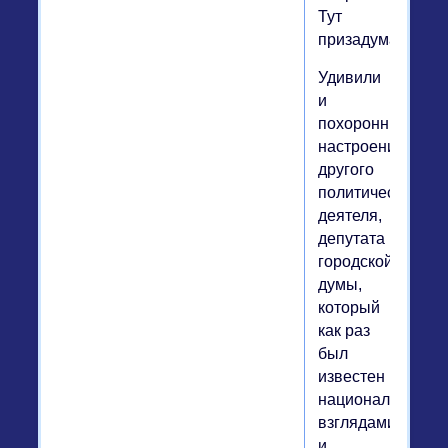
Тут
призадумаешься
Удивили
и
похоронные
настроения
другого
политического
деятеля,
депутата
городской
думы,
который
как раз
был
известен
национальными
взглядами
и