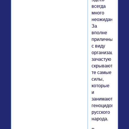
всегда
много
неожиданностей.
За
вполне
приличными
с виду
организациями
зачастую
скрываются
те самые
силы,
которые
и
занимаются
геноцидом
русского
народа.