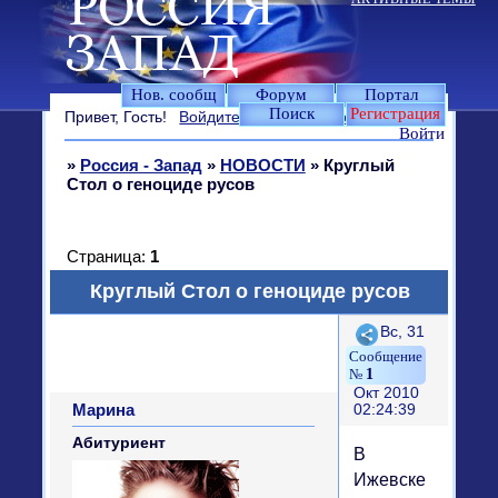
Нов. сообщ
Форум
Портал
Поиск
Регистрация
Привет, Гость!
Войдите
или
зарегистрируйтесь
.
Войти
»
Россия - Запад
»
НОВОСТИ
»
Круглый
Стол о геноциде русов
Страница:
1
Круглый Стол о геноциде русов
Поделиться
Вс, 31
1
Окт 2010
Марина
02:24:39
Абитуриент
В
Ижевске