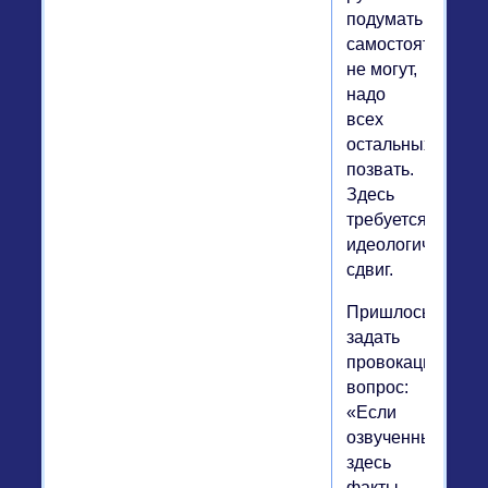
подумать
самостоятельно
не могут,
надо
всех
остальных
позвать.
Здесь
требуется
идеологический
сдвиг.
Пришлось
задать
провокационный
вопрос:
«Если
озвученные
здесь
факты