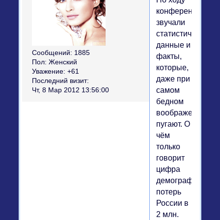
конференции
звучали
статистические
данные и
Сообщений:
1885
факты,
Пол:
Женский
которые,
Уважение:
+61
даже при
Последний визит:
самом
Чт, 8 Мар 2012 13:56:00
бедном
воображении,
пугают. О
чём
только
говорит
цифра
демографически
потерь
России в
2 млн.