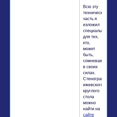
Всю эту
техническую
часть я
изложил
специально
для тех,
кто,
может
быть,
сомневается
в своих
силах.
Стенограмму
ижевского
круглого
стола
можно
найти на
сайте