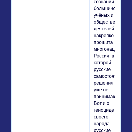
сознании
большинства
учёных и
общественных
деятелей
накрепко
прошита
многонациональ
Россия, в
которой
русские
самостоятельно
решения
уже не
принимают.
Вот и о
геноциде
своего
народа
русские