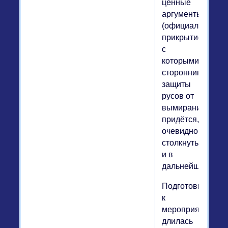
ценные
аргументы
(официальное
прикрытие),
с
которыми
сторонникам
защиты
русов от
вымирания
придётся,
очевидно,
столкнуться
и в
дальнейшем.
Подготовка
к
мероприятию
длилась