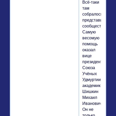
Всё-таки
там
собралось
представительно
сообщество.
Самую
весомую
помощь
оказал
вице
президент
Союза
Учёных
Удмуртии,
академик
Шишкин
Михаил
Иванович.
Он не
только