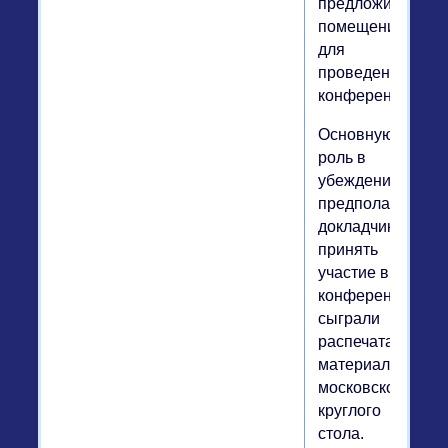
предложили
помещение
для
проведения
конференции.
Основную
роль в
убеждении
предполагаемых
докладчиков
принять
участие в
конференции
сыграли
распечатанные
материалы
московского
круглого
стола.