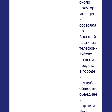
около
полутора
месяцев
и
состояла,
по
большей
части, из
телефонного
«чёса»
по всем
представленным
в городе
и
республике
общественным
объединениям
и
партиям.
Здесь