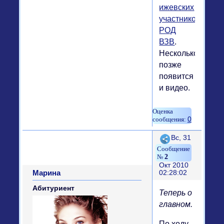
ижевских
участников
РОД
ВЗВ
.
Несколько
позже
появится
и видео.
0
Поделиться
Вс, 31
2
Окт 2010
Марина
02:28:02
Абитуриент
Теперь о
главном.
По ходу