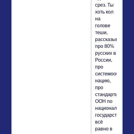
срез. Ты
хоть кол
на
голове
теши,
рассказывай
про 80%
русских в
России,
про
системообразую
нацию,
про
стандарты
ООН по
национальным
государствам,
всё
равно в