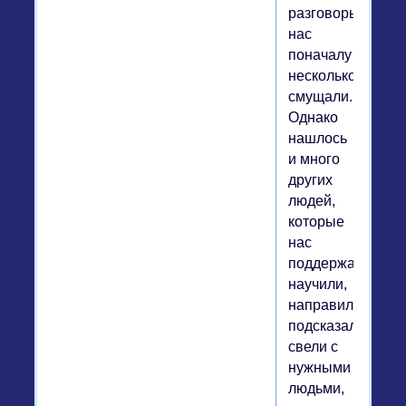
разговоры
нас
поначалу
несколько
смущали.
Однако
нашлось
и много
других
людей,
которые
нас
поддержали,
научили,
направили,
подсказали,
свели с
нужными
людьми,