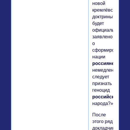
новой
кремлёвской
доктрины
будет
официально
заявлено
о
сформировавше
нации
россияне
,
немедленно
следует
признать
геноцид
российского
народа?»
После
этого ряд
докладчиков