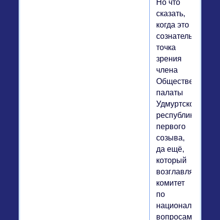
Но что
сказать,
когда это
сознательная
точка
зрения
члена
Общественной
палаты
Удмуртской
республики
первого
созыва,
да ещё,
который
возглавлял
комитет
по
национальным
вопросам?!