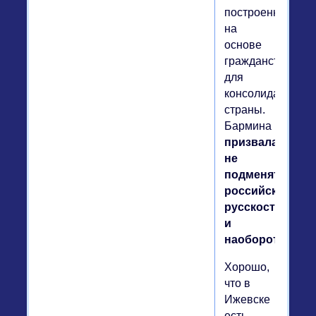
построенное
на
основе
гражданства,
для
консолидации
страны.
Бармина
призвала
не
подменять
российскость
русскостью
и
наоборот.
Хорошо,
что в
Ижевске
есть