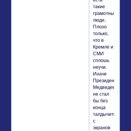
такие
грамотные
люди.
Плохо
только,
что в
Кремле и
СМИ
сплошь
неучи.
Иначе
Президент
Медведев
не стал
бы без
конца
талдычить
с
экранов