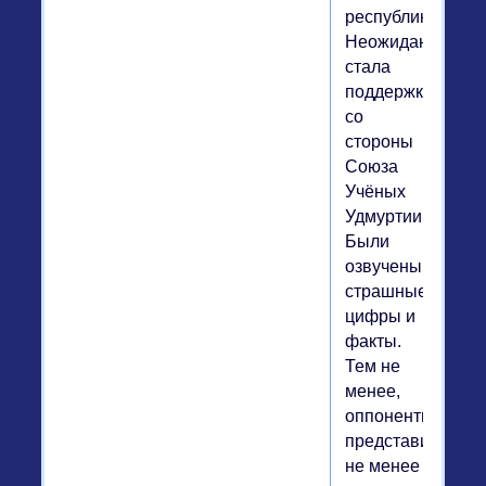
республике.
Неожиданной
стала
поддержка
со
стороны
Союза
Учёных
Удмуртии.
Были
озвучены
страшные
цифры и
факты.
Тем не
менее,
оппоненты
представили
не менее