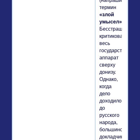
(напрашивается
термин
«злой
умысел»
).
Бесстрашно
критиковался
весь
государственный
аппарат
сверху
донизу.
Однако,
когда
дело
доходило
до
русского
народа,
большинство
докладчиков