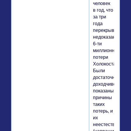
человек
в год, что
за три
года
перекрывает
недоказанные
6-ти
миллионные
потери
Холокоста!
Были
достаточно
доходчиво
показаны
причины
таких
потерь, и
их
неестественност