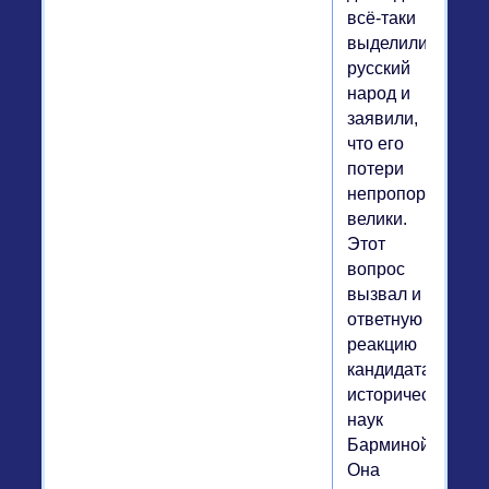
всё-таки
выделили
русский
народ и
заявили,
что его
потери
непропорционал
велики.
Этот
вопрос
вызвал и
ответную
реакцию
кандидата
исторических
наук
Барминой.
Она