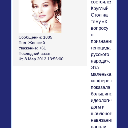
состоялся
Круглый
Стол на
тему «К
вопросу
о
Сообщений:
1885
признании
Пол:
Женский
геноцида
Уважение:
+61
Последний визит:
русского
Чт, 8 Мар 2012 13:56:00
народа».
Эта
маленькая
конференция
показала
большинство
идеологических
догм и
шаблонов,
навязанных
народу