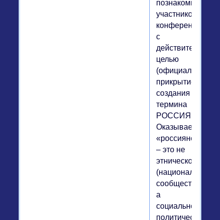
познакомила
участников
конференции
с
действительной
целью
(официальным
прикрытием)
создания
термина
РОССИЯНЕ.
Оказывается
«россияне»
– это не
этническое
(национальное)
сообщество,
а
социально-
политическое,