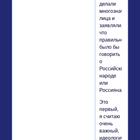
делали
многозначитель
лица и
заявляли,
что
правильнее
было бы
говорить
о
Российском
народе
или
Россиянах.
Это
первый,
я считаю
очень
важный,
идеологический