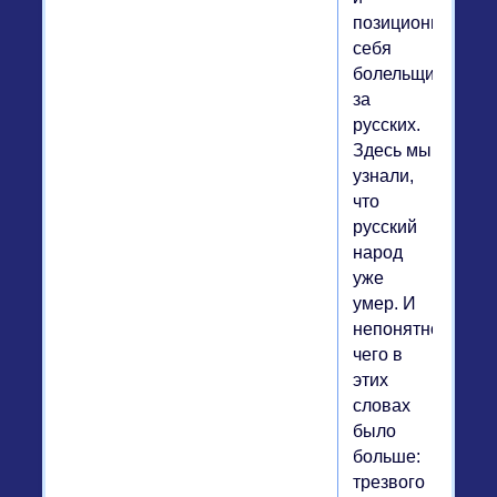
позиционировал
себя
болельщиком
за
русских.
Здесь мы
узнали,
что
русский
народ
уже
умер. И
непонятно,
чего в
этих
словах
было
больше:
трезвого