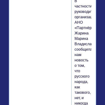
В
частности,
руководитель
организации
АНО
«Партнёрство»
Жарина
Марина
Владиславовна
сообщила
нам
новость
о том,
что
русского
народа,
как
такового,
нет, и
никогда