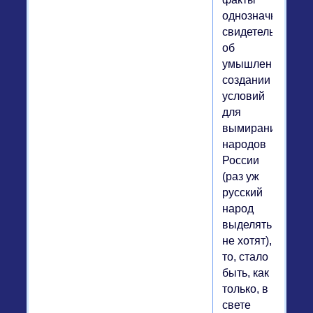
однозначно
свидетельствуют
об
умышленном
создании
условий
для
вымирания
народов
России
(раз уж
русский
народ
выделять
не хотят),
то, стало
быть, как
только, в
свете