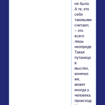
не было.
А те, кто
себя
таковыми
считают,
– это
всего
лишь
неопределившие
Такая
путаница
в
мыслях,
конечно
же,
может
иногда у
человека
происходить.