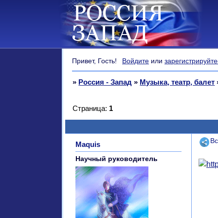
Привет, Гость!
Войдите
или
зарегистрируйте
»
Россия - Запад
»
Музыка, театр, балет
Страница:
1
Поде
Вс
Maquis
Научный руководитель