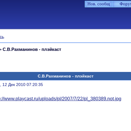
Нов. сообщ
Фору
сь
.
»
С.В.Рахманинов - плэйкаст
С.В.Рахманинов - плэйкаст
литься
, 12 Дек 2010 07:20:35