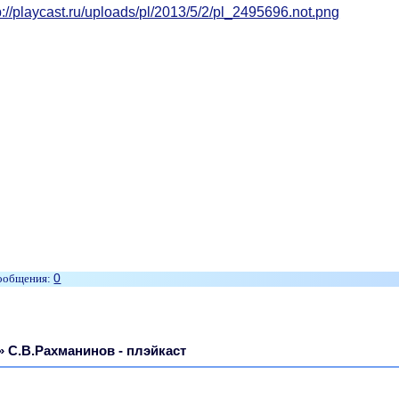
0
»
С.В.Рахманинов - плэйкаст