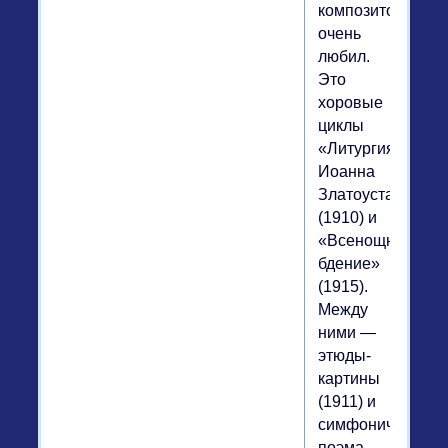
композитор
очень
любил.
Это
хоровые
циклы
«Литургия
Иоанна
Златоуста»
(1910) и
«Всенощное
бдение»
(1915).
Между
ними —
этюды-
картины
(1911) и
симфоническая
поэма