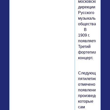
московской
дирекции
Русского
музыкального
общества.
В
1909 г.
появляется
Третий
фортепианный
концерт.
Следующее
пятилетие
отмечено
появлением
произведений,
которые
сам