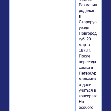
Рахманинов
родился
в
Старорусском
уезде
Новгородской
губ. 20
марта
1873 г.
После
переезда
семьи в
Петербург
мальчика
отдали
учиться в
консерваторию.
Но
особого