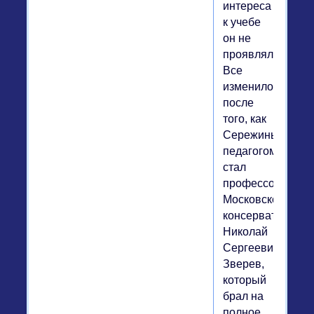
интереса
к учебе
он не
проявлял.
Все
изменилось
после
того, как
Сережиным
педагогом
стал
профессор
Московской
консерватории
Николай
Сергеевич
Зверев,
который
брал на
полное