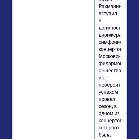
Рахманинов
вступил
в
должность
дирижера
симфонических
концертов
Московского
филармоническо
общества
и с
невероятным
успехом
провел
сезон, в
одном из
концертов
которого
была