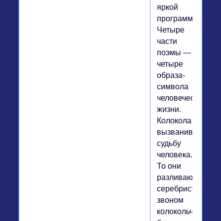
яркой
программностью
Четыре
части
поэмы —
четыре
образа-
символа
человеческой
жизни.
Колокола
вызванивают
судьбу
человека.
То они
разливаются
серебристым
звоном
колокольчиков