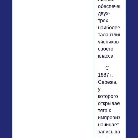
обеспечение
двух-
трех
наиболее
талантливых
учеников
своего
класса.
С
1887 г.
Сережа,
у
которого
открывается
тяга к
импровизации,
начинает
записывать