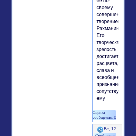
ее по-
своему
совершенным
творением
Рахманинова.
Его
творческая
зрелость
достигает
расцвета,
слава и
всеобщее
признание
сопутствуют
ему.
0
Поделиться
Вс, 12