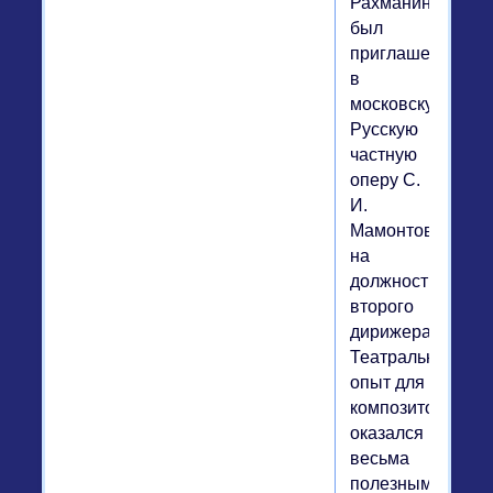
Рахманинов
был
приглашен
в
московскую
Русскую
частную
оперу С.
И.
Мамонтова
на
должность
второго
дирижера.
Театральный
опыт для
композитора
оказался
весьма
полезным.