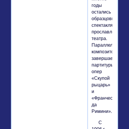
годы
остались
образцовыми
спектаклями
прославленного
театра.
Параллельно
композитор
завершает
партитуры
опер
«Скупой
рыцарь»
и
«Франческа
да
Римини».
С