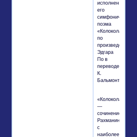
исполнена
его
симфоническая
поэма
«Колокола»
по
произведению
Эдгара
По в
переводе
К.
Бальмонта.
«Колокола»
—
сочинение
Рахманинова
с
наиболее