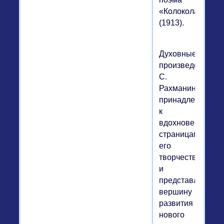
«Колокола»
(1913).
Духовные
произведения
С.
Рахманинова
принадлежат
к
вдохновенным
страницам
его
творчества
и
представляют
вершину
развития
нового