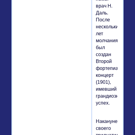
врач Н.
Даль.
После
нескольких
лет
молчания
был
создан
Второй
фортепианный
концерт
(1901),
имевший
грандиозный
успех.
Накануне
своего