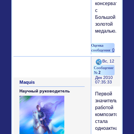
консерваторию
с
Большой
золотой
медалью.
0
Поделиться
Вс, 12
2
Дек 2010
Maquis
07:35:33
Научный руководитель
Первой
значительной
работой
композитора
стала
одноактная