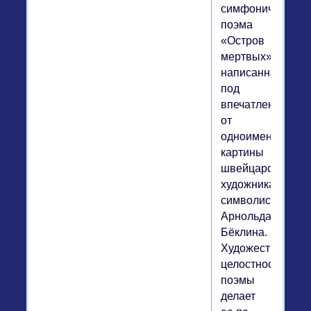
симфоническая
поэма
«Остров
мертвых»,
написанная
под
впечатлением
от
одноименной
картины
швейцарского
художника-
символиста
Арнольда
Бёклина.
Художественная
целостность
поэмы
делает