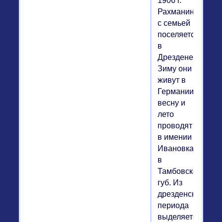
1906 г.
Рахманинов
с семьей
поселяется
в
Дрездене.
Зиму они
живут в
Германии,
весну и
лето
проводят
в имении
Ивановка
в
Тамбовской
губ. Из
дрезденского
периода
выделяется