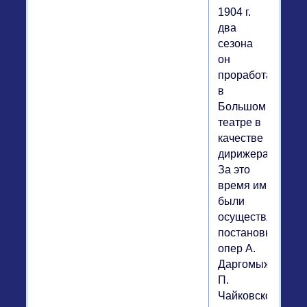
1904 г.
два
сезона
он
проработал
в
Большом
театре в
качестве
дирижера.
За это
время им
были
осуществлены
постановки
опер А.
Даргомыжского,
П.
Чайковского,