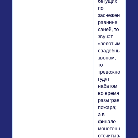
бегущих
по
заснеженной
равнине
саней, то
звучат
«золотым»
свадебным
звоном,
то
тревожно
гудят
набатом
во время
разыгравшегося
пожара;
а в
финале
монотонно
отсчитывают