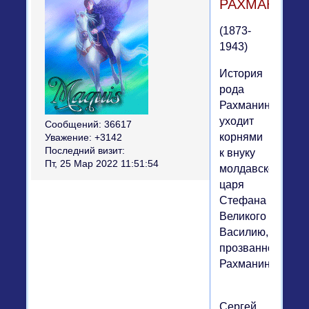
РАХМАНИНО
(1873-
1943)
История
рода
Рахманинова
уходит
Сообщений:
36617
корнями
Уважение:
+3142
Последний визит:
к внуку
Пт, 25 Мар 2022 11:51:54
молдавского
царя
Стефана
Великого
Василию,
прозванного
Рахманиным.
Сергей