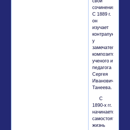
свои
сочинения.
С 1889 г.
он
изучает
контрапункт
у
замечательного
композитора,
ученого и
педагога
Сергея
Ивановича
Танеева.
С
1890-х гг.
начинается
самостоятельная
жизнь