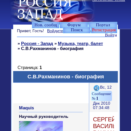
Нов. сообщ
Форум
Портал
Поиск
Регистрация
Привет, Гость!
Войдите
или
зарегистрируйтесь
.
Войти
»
Россия - Запад
»
Музыка, театр, балет
»
С.В.Рахманинов - биография
Страница:
1
С.В.Рахманинов - биография
Поделиться
Вс, 12
1
Дек 2010
Maquis
07:34:48
Научный руководитель
СЕРГЕЙ
ВАСИЛЬЕВИ