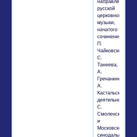
направления
русской
церковной
музыки,
начатого
сочинениями
П.
Чайковского,
С.
Танеева,
А.
Гречанинова,
А.
Кастальского,
деятельностью
С.
Смоленского
и
Московского
синодального