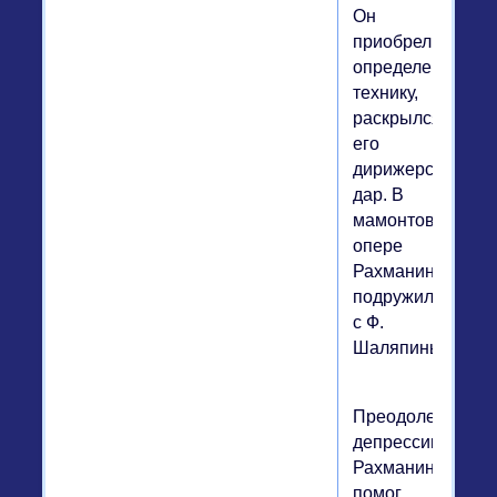
Он
приобрел
определенную
технику,
раскрылся
его
дирижерский
дар. В
мамонтовской
опере
Рахманинов
подружился
с Ф.
Шаляпиным.
Преодолеть
депрессию
Рахманинову
помог