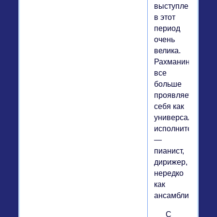
выступлений
в этот
период
очень
велика.
Рахманинов
все
больше
проявляет
себя как
универсальный
исполнитель
—
пианист,
дирижер,
нередко
как
ансамблист.
С