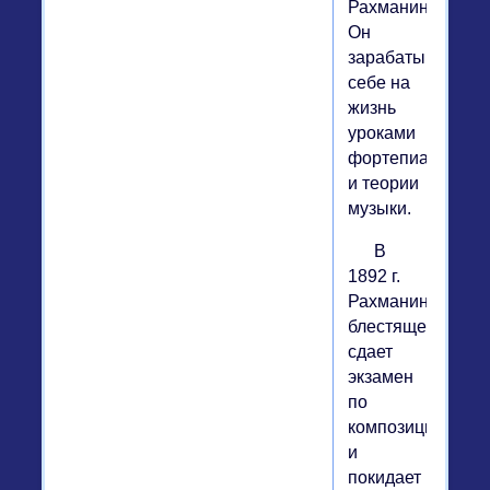
Рахманинова.
Он
зарабатывает
себе на
жизнь
уроками
фортепиано
и теории
музыки.
В
1892 г.
Рахманинов
блестяще
сдает
экзамен
по
композиции
и
покидает