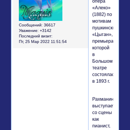
опера
«Алеко»
(1882) по
мотивам
Сообщений:
36617
пушкинских
Уважение:
+3142
«Цыган»,
Последний визит:
премьера
Пт, 25 Мар 2022 11:51:54
которой
в
Большом
театре
состоялась
в 1893 г.
Рахманинов
выступает
со сцены
как
пианист,