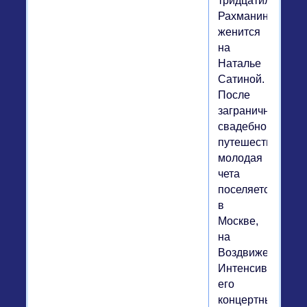
тридцатилетия
Рахманинов
женится
на
Наталье
Сатиной.
После
заграничного
свадебного
путешествия
молодая
чета
поселяется
в
Москве,
на
Воздвиженке.
Интенсивность
его
концертных