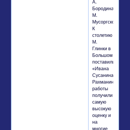
А.
Бородина,
М.
Мусоргского.
К
столетию
М.
Глинки в
Большом
поставили
«Ивана
Сусанина».
Рахманиновские
работы
получили
самую
высокую
оценку и
на
многие