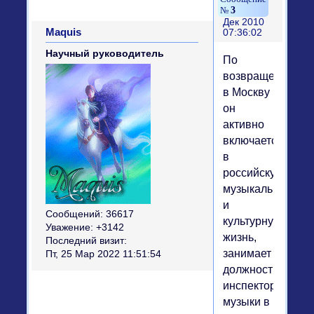
3
Дек 2010
Maquis
07:36:02
Научный руководитель
По
возвращении
в Москву
он
активно
включается
в
российскую
музыкальную
и
Сообщений:
36617
культурную
Уважение:
+3142
жизнь,
Последний визит:
занимает
Пт, 25 Мар 2022 11:51:54
должность
инспектора
музыки в