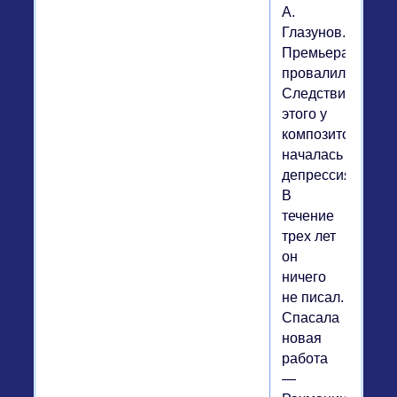
А.
Глазунов.
Премьера
провалилась.
Следствием
этого у
композитора
началась
депрессия.
В
течение
трех лет
он
ничего
не писал.
Спасала
новая
работа
—