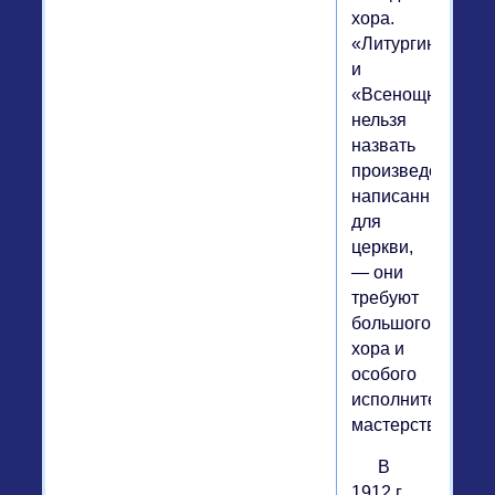
хора.
«Литургию»
и
«Всенощную»
нельзя
назвать
произведениями
написанными
для
церкви,
— они
требуют
большого
хора и
особого
исполнительског
мастерства.
В
1912 г.