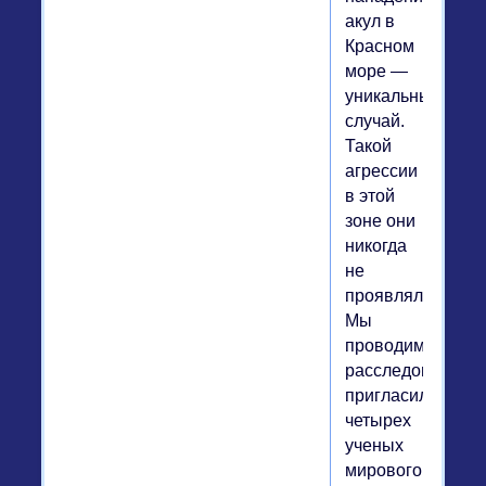
акул в
Красном
море —
уникальный
случай.
Такой
агрессии
в этой
зоне они
никогда
не
проявляли.
Мы
проводим
расследование,
пригласили
четырех
ученых
мирового