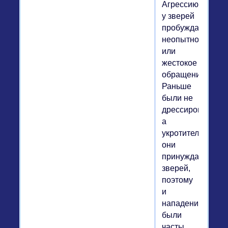
Агрессию
у зверей
пробуждает
неопытность
или
жестокое
обращение.
Раньше
были не
дрессировщики,
а
укротители,
они
принуждали
зверей,
поэтому
и
нападения
были
часты.