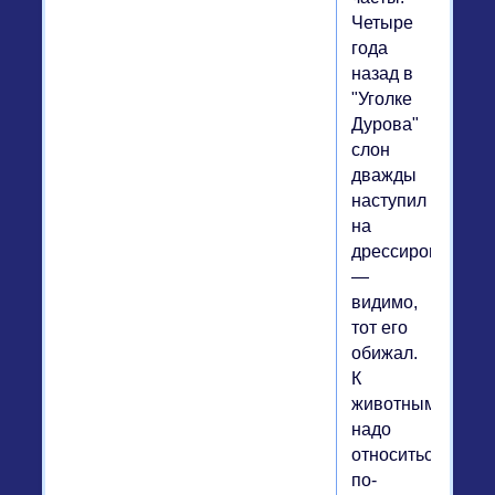
Четыре
года
назад в
"Уголке
Дурова"
слон
дважды
наступил
на
дрессировщика
—
видимо,
тот его
обижал.
К
животным
надо
относиться
по-