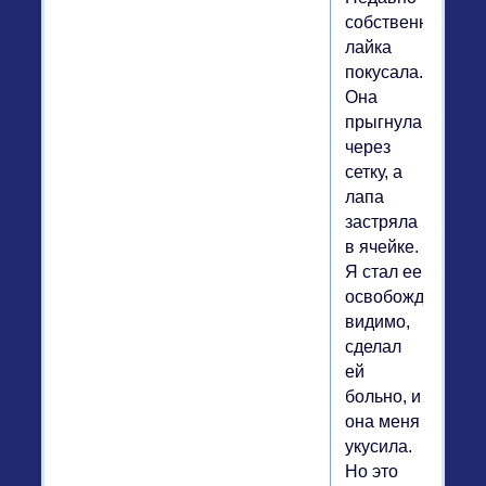
собственная
лайка
покусала.
Она
прыгнула
через
сетку, а
лапа
застряла
в ячейке.
Я стал ее
освобождать,
видимо,
сделал
ей
больно, и
она меня
укусила.
Но это