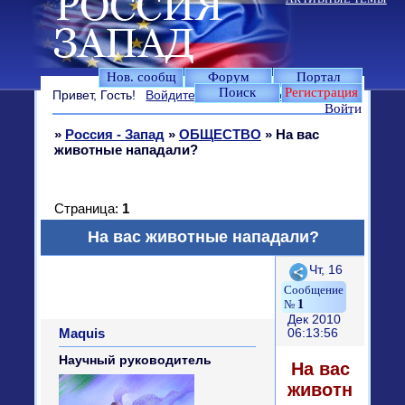
Нов. сообщ
Форум
Портал
Поиск
Регистрация
Привет, Гость!
Войдите
или
зарегистрируйтесь
.
Войти
»
Россия - Запад
»
ОБЩЕСТВО
»
На вас
животные нападали?
Страница:
1
На вас животные нападали?
Поделиться
Чт, 16
1
Дек 2010
Maquis
06:13:56
Научный руководитель
На вас
животные