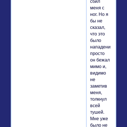
сбил
меня с
ног. Но я
бы не
сказал,
что это
было
нападение,
просто
он бежал
мимо и,
видимо
не
заметив
меня,
толкнул
всей
тушей.
Мне уже
было не