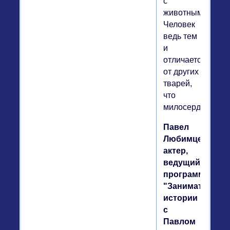
с
животными.
Человек
ведь тем
и
отличается
от других
тварей,
что
милосерден.
Павел
Любимцев,
актер,
ведущий
программы
"Занимательны
истории
с
Павлом