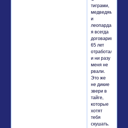
тиграми,
медведями
и
леопардами
я всегда
договаривался.
65 лет
отработал,
и ни разу
меня не
рвали.
Это же
не дикие
звери в
тайге,
которые
хотят
тебя
скушать.