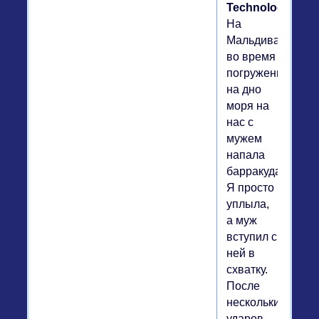
Technologies.
На
Мальдивах
во время
погружения
на дно
моря на
нас с
мужем
напала
барракуда.
Я просто
уплыла,
а муж
вступил с
ней в
схватку.
После
нескольких
ударов