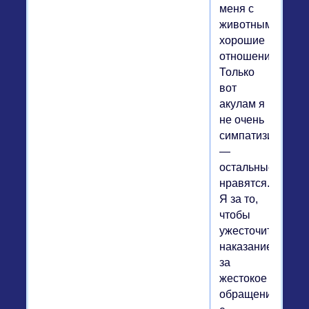
меня с
животными
хорошие
отношения.
Только
вот
акулам я
не очень
симпатизирую
—
остальные
нравятся.
Я за то,
чтобы
ужесточить
наказание
за
жестокое
обращение