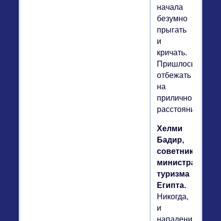
начала
безумно
прыгать
и
кричать.
Пришлось
отбежать
на
приличное
расстояние.
Хелми
Бадир,
советник
министра
туризма
Египта.
Никогда,
и
нападение