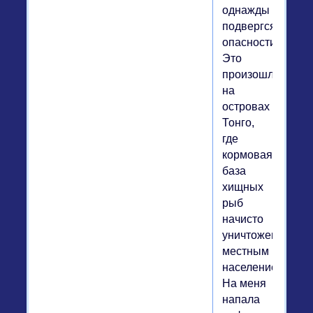
однажды
подвергся
опасности.
Это
произошло
на
островах
Тонго,
где
кормовая
база
хищных
рыб
начисто
уничтожена
местным
населением.
На меня
напала