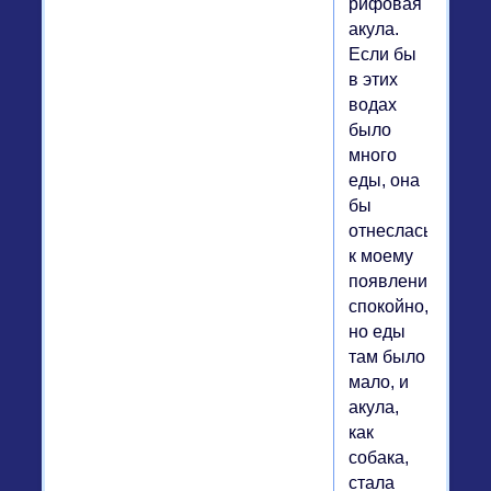
рифовая
акула.
Если бы
в этих
водах
было
много
еды, она
бы
отнеслась
к моему
появлению
спокойно,
но еды
там было
мало, и
акула,
как
собака,
стала