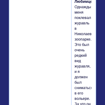
Любимцевым".
Однажды
меня
поклевал
журавль
в
Николаевском
зоопарке.
Это был
очень
редкий
вид
журавля,
и я
должен
был
сниматься
в его
вольере.
За что он