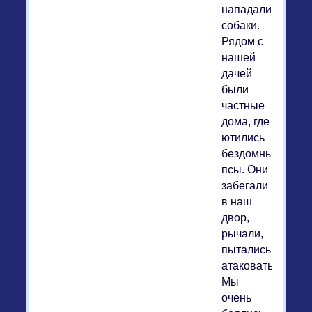
нападали
собаки.
Рядом с
нашей
дачей
были
частные
дома, где
ютились
бездомные
псы. Они
забегали
в наш
двор,
рычали,
пытались
атаковать.
Мы
очень