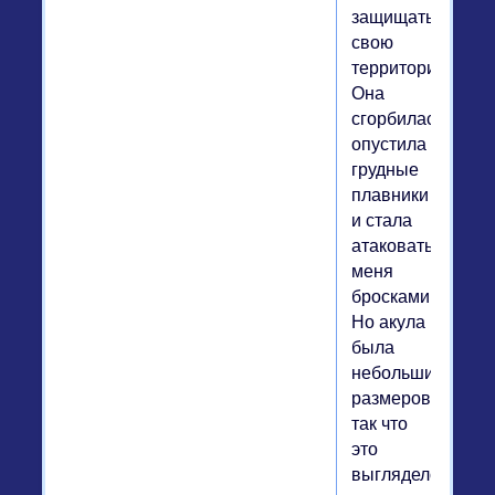
защищать
свою
территорию.
Она
сгорбилась,
опустила
грудные
плавники
и стала
атаковать
меня
бросками.
Но акула
была
небольших
размеров,
так что
это
выглядело