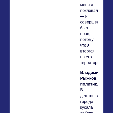
меня и
поклевал
— и
совершенно
был
прав,
потому
что я
вторгся
на его
территорию.
Владимир
Рыжков,
политик.
В
детстве в
городе
кусала