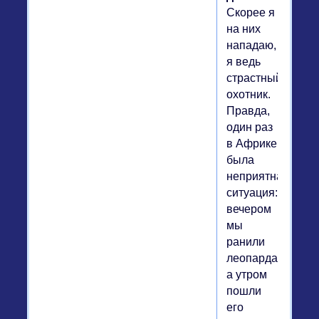
Скорее я
на них
нападаю,
я ведь
страстный
охотник.
Правда,
один раз
в Африке
была
неприятная
ситуация:
вечером
мы
ранили
леопарда,
а утром
пошли
его