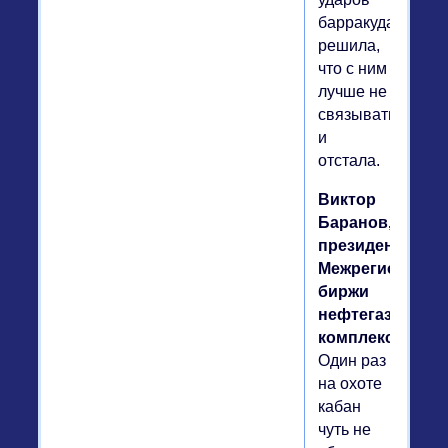
барракуда
решила,
что с ним
лучше не
связываться,
и
отстала.
Виктор
Баранов,
президент
Межрегиональн
биржи
нефтегазового
комплекса.
Один раз
на охоте
кабан
чуть не