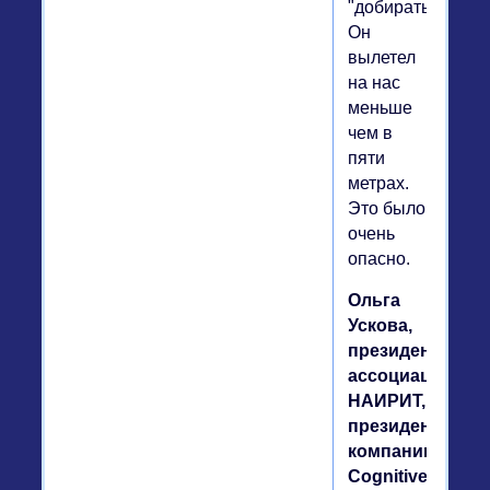
"добирать".
Он
вылетел
на нас
меньше
чем в
пяти
метрах.
Это было
очень
опасно.
Ольга
Ускова,
президент
ассоциации
НАИРИТ,
президент
компании
Cognitive