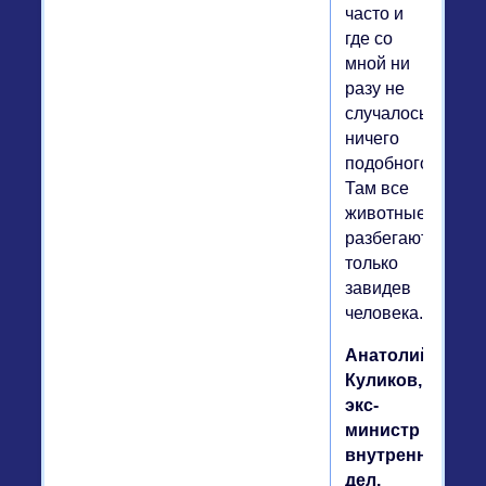
часто и
где со
мной ни
разу не
случалось
ничего
подобного.
Там все
животные
разбегаются,
только
завидев
человека.
Анатолий
Куликов,
экс-
министр
внутренних
дел.