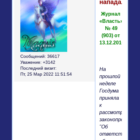
нападали?
Журнал
«Власть»
№ 49
(903) от
13.12.2010
Сообщений:
36617
Уважение:
+3142
Последний визит:
На
Пт, 25 Мар 2022 11:51:54
прошлой
неделе
Госдума
приняла
к
рассмотрению
законопроект
"Об
ответственном