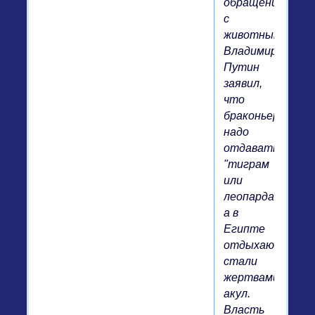
обращении
с
животными",
Владимир
Путин
заявил,
что
браконьеров
надо
отдавать
"тиграм
или
леопардам",
а в
Египте
отдыхающие
стали
жертвами
акул.
Власть