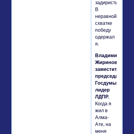
задиристый.
В
неравной
схватке
победу
одержал
я.
Владимир
Жириновский,
заместитель
председателя
Госдумы,
лидер
ЛДПР.
Когда я
жил в
Алма-
Ате, на
меня