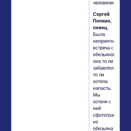
человечески.
Сергей
Пенкин,
певец.
Была
неприятная
встреча с
обезьяной:
она то ли
забавлялась,
то ли
хотела
напасть.
Мы
хотели с
ней
сфотографироват
но
обезьяна