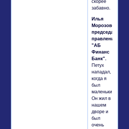
скорее
забавно.
Илья
Морозовский,
председатель
правления
"АБ
Финанс
Банк".
Петух
нападал,
когда я
был
маленьким.
Он жил в
нашем
дворе и
был
очень