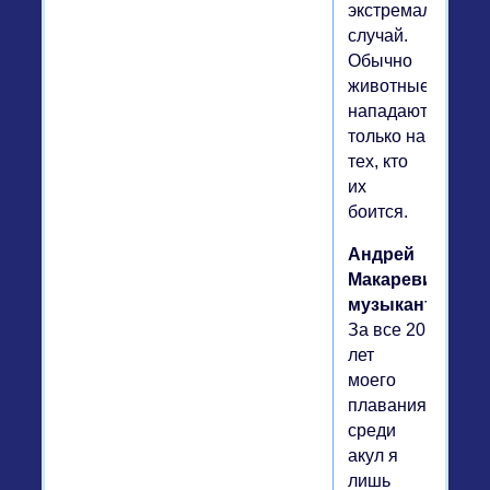
экстремальный
случай.
Обычно
животные
нападают
только на
тех, кто
их
боится.
Андрей
Макаревич,
музыкант.
За все 20
лет
моего
плавания
среди
акул я
лишь