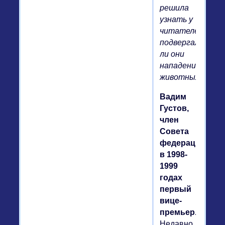
решила
узнать у
читателей,
подвергались
ли они
нападению
животных.
Вадим
Густов,
член
Совета
федерации,
в 1998-
1999
годах
первый
вице-
премьер.
Недавно