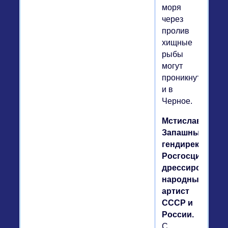
моря
через
пролив
хищные
рыбы
могут
проникнуть
и в
Черное.
Мстислав
Запашный,
гендиректор
Росгосцирка,
дрессировщик,
народный
артист
СССР и
России.
С