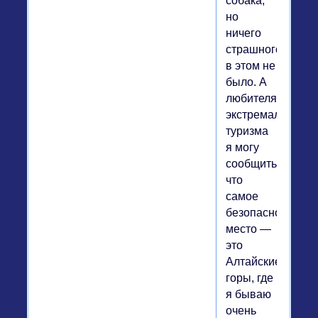
собака,
но
ничего
страшного
в этом не
было. А
любителям
экстремального
туризма
я могу
сообщить,
что
самое
безопасное
место —
это
Алтайские
горы, где
я бываю
очень