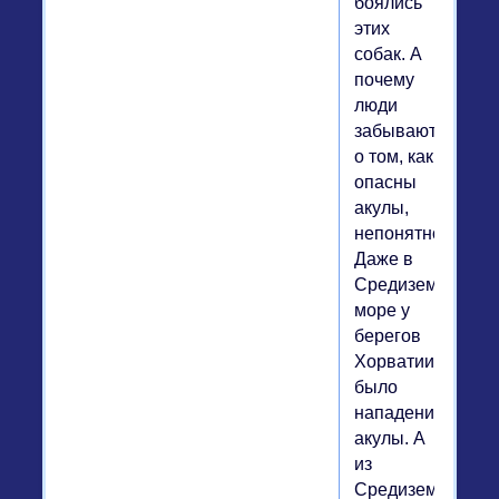
боялись
этих
собак. А
почему
люди
забывают
о том, как
опасны
акулы,
непонятно.
Даже в
Средиземном
море у
берегов
Хорватии
было
нападение
акулы. А
из
Средиземного