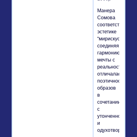
Манера
Сомова
соответствовала
эстетике
“мирискусников”,
соединяя
гармонию
мечты с
реальностью,
отличалась
поэтичностью
образов
в
сочетании
с
утонченностью
и
одухотворенност