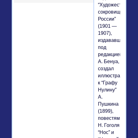
“Художественны
сокровища
России”
(1901 —
1907),
издававшегося
под
редакцией
А. Бенуа,
создал
иллюстрации
к “Графу
Нулину”
А.
Пушкина
(1899),
повестям
Н. Гоголя
“Нос” и