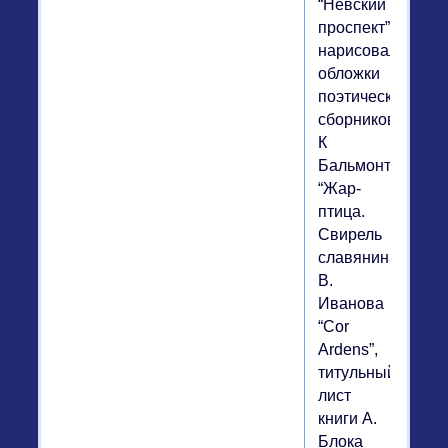
“Невский
проспект”,
нарисовал
обложки
поэтических
сборников
К
Бальмонта
“Жар-
птица.
Свирель
славянина”,
В.
Иванова
“Cor
Ardens”,
титульный
лист
книги А.
Блока