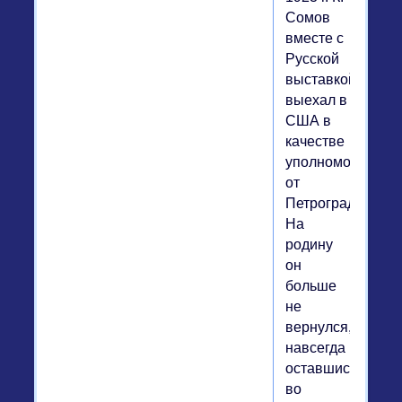
Сомов
вместе с
Русской
выставкой
выехал в
США в
качестве
уполномоченног
от
Петрограда.
На
родину
он
больше
не
вернулся,
навсегда
оставшись
во