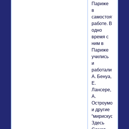
Париже
в
самостоятельной
работе. В
одно
время с
ним в
Париже
учились
и
работали
А. Бенуа,
Е.
Лансере,
А.
Остроумова
и другие
“мирискусники”.
Здесь