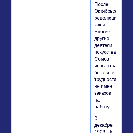
После
Октябрьской
революции,
как и
многие
другие
деятели
искусства,
Сомов
испытывал
бытовые
трудности,
не имея
заказов
на
работу.
В
декабре
1923 г. К.