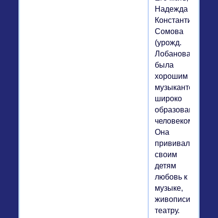
Надежда
Константиновна
Сомова
(урожд.
Лобанова),
была
хорошим
музыкантом,
широко
образованным
человеком.
Она
прививала
своим
детям
любовь к
музыке,
живописи,
театру.