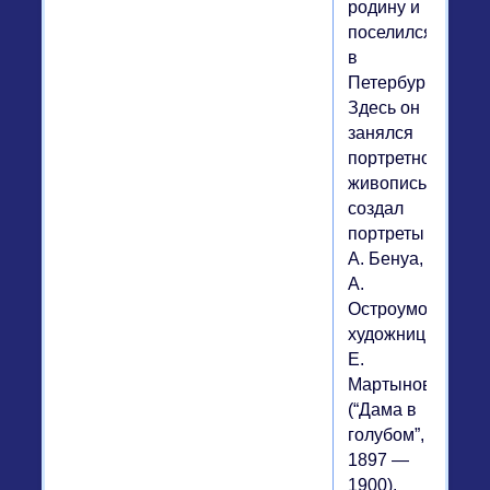
родину и
поселился
в
Петербурге.
Здесь он
занялся
портретной
живописью,
создал
портреты
А. Бенуа,
А.
Остроумовой,
художницы
Е.
Мартыновой
(“Дама в
голубом”,
1897 —
1900).