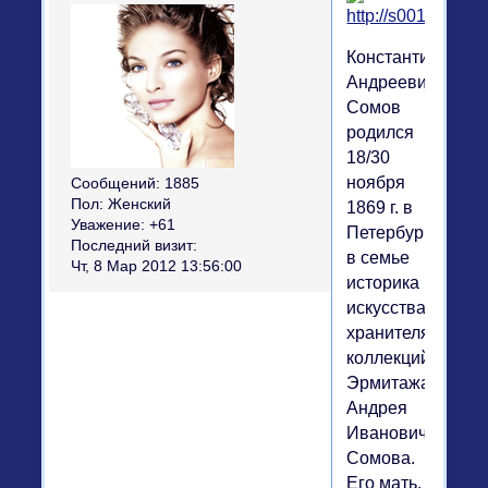
Константин
Андреевич
Сомов
родился
18/30
ноября
Сообщений:
1885
Пол:
Женский
1869 г. в
Уважение:
+61
Петербурге
Последний визит:
в семье
Чт, 8 Мар 2012 13:56:00
историка
искусства,
хранителя
коллекций
Эрмитажа,
Андрея
Ивановича
Сомова.
Его мать,