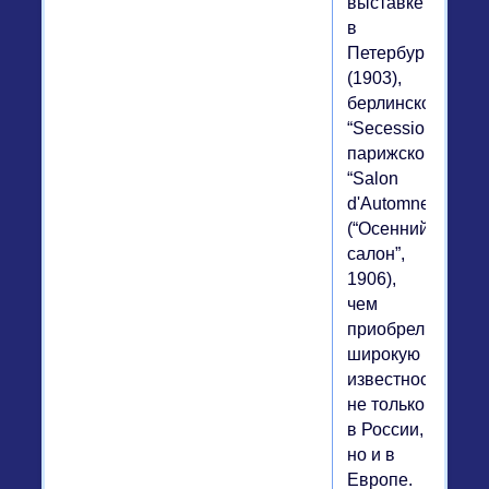
выставке
в
Петербурге
(1903),
берлинском
“Secession”,
парижском
“Salon
d'Automne”
(“Осенний
салон”,
1906),
чем
приобрел
широкую
известность
не только
в России,
но и в
Европе.