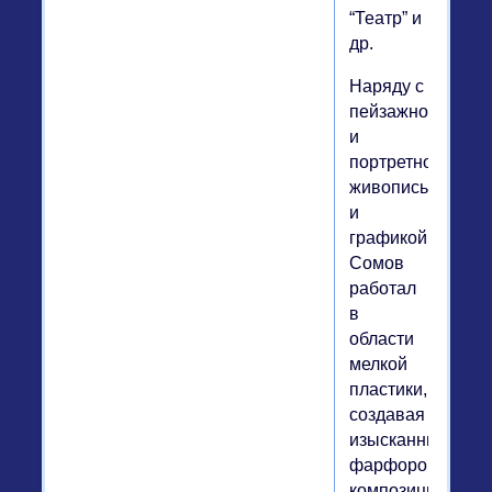
“Театр” и
др.
Наряду с
пейзажной
и
портретной
живописью
и
графикой
Сомов
работал
в
области
мелкой
пластики,
создавая
изысканные
фарфоровые
композиции: