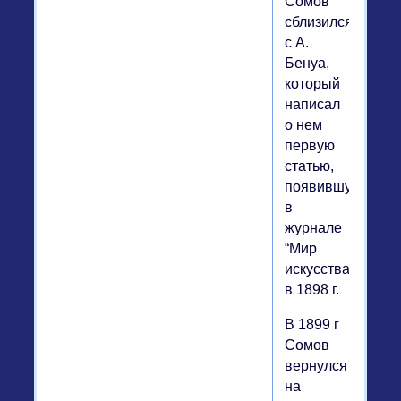
Сомов
сблизился
с А.
Бенуа,
который
написал
о нем
первую
статью,
появившуюся
в
журнале
“Мир
искусства”
в 1898 г.
В 1899 г
Сомов
вернулся
на