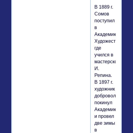
В 1889 г.
Сомов
поступил
в
Академию
Художеств,
где
учился в
мастерской
И.
Репина.
В 1897 г.
художник
добровольно
покинул
Академию
и провел
две зимы
в