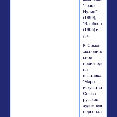
“Граф
Нулин”
(1899),
“Влюбленные”
(1905) и
др.
К. Сомов
экспонировал
свои
произведения
на
выставках
“Мира
искусства”,
Союза
русских
художников,
персональной