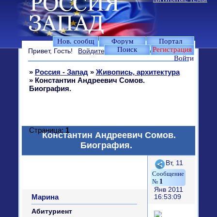
Нов. сообщ
Форум
Портал
Поиск
Регистрация
Привет, Гость!
Войдите
или
зарегистрируйтесь
.
Войти
»
Россия - Запад
»
Живопись, архитектура
»
Константин Андреевич Сомов.
Биография.
Страница:
1
Константин Андреевич Сомов.
Биография.
Поделиться
Вт, 11
1
Янв 2011
Марина
16:53:09
Абитуриент