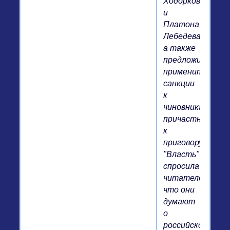
Ходорковского
и
Платона
Лебедева,
а также
предложила
применить
санкции
к
чиновникам,
причастным
к
приговору.
"Власть"
спросила
читателей,
что они
думают
о
российском