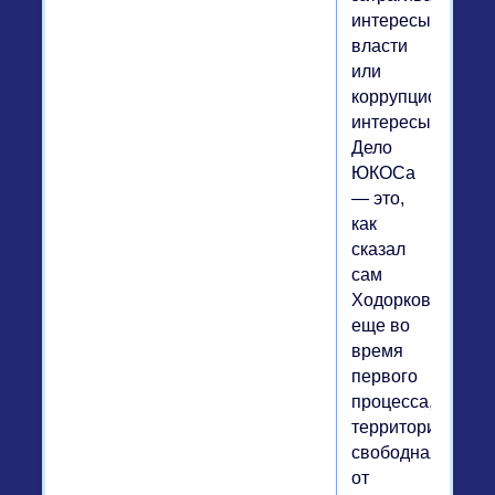
интересы
власти
или
коррупционные
интересы.
Дело
ЮКОСа
— это,
как
сказал
сам
Ходорковский
еще во
время
первого
процесса,
территория,
свободная
от