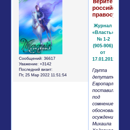
верите
российскому
правосудию
Журнал
«Власть»
№ 1-2
(905-906)
от
Сообщений:
36617
17.01.2011
Уважение:
+3142
Последний визит:
Группа
Пт, 25 Мар 2022 11:51:54
депутатов
Европарламент
поставила
под
сомнение
обоснованность
осуждения
Михаила