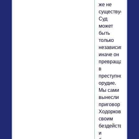
же не
существует!
Суд
может
быть
только
независимым,
иначе он
превращается
в
преступное
орудие.
Мы сами
вынесли
приговор
Ходорковскому
своим
бездействием
и