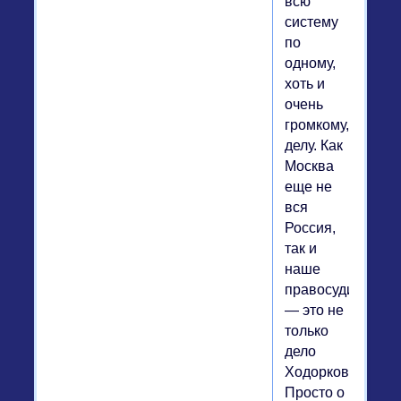
всю
систему
по
одному,
хоть и
очень
громкому,
делу. Как
Москва
еще не
вся
Россия,
так и
наше
правосудие
— это не
только
дело
Ходорковского.
Просто о