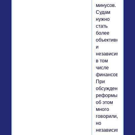
минусов.
Судам
нужно
стать
более
объективными
и
независимыми,
в том
числе
финансово.
При
обсуждении
реформы
об этом
много
говорили,
но
независимости