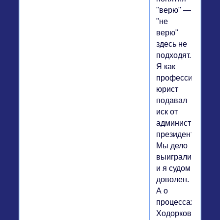
"верю" —
"не
верю"
здесь не
подходят.
Я как
профессиональн
юрист
подавал
иск от
администрации
президента.
Мы дело
выиграли,
и я судом
доволен.
А о
процессах
Ходорковского,