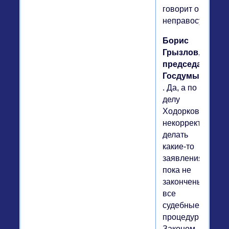
говорит о
неправосудии.
Борис
Грызлов,
председатель
Госдумы
. Да, а по
делу
Ходорковского
некорректно
делать
какие-то
заявления,
пока не
закончены
все
судебные
процедуры.
Законом