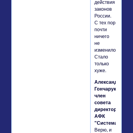
действия
законов
России.
С тех пор
почти
ничего
не
изменилось.
Стало
только
хуже.
Александр
Гончарук,
член
совета
директоров
АФК
"Система".
Верю, и