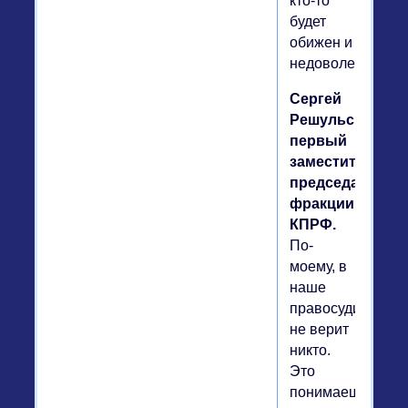
кто-то
будет
обижен и
недоволен.
Сергей
Решульский,
первый
заместитель
председателя
фракции
КПРФ.
По-
моему, в
наше
правосудие
не верит
никто.
Это
понимаешь,