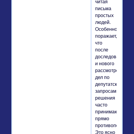
читая
письма
простых
людей.
Особенно
поражает,
что
после
доследования
и нового
рассмотрения
дел по
депутатским
запросам
решения
часто
принимаются
прямо
противоположны
Это ясно