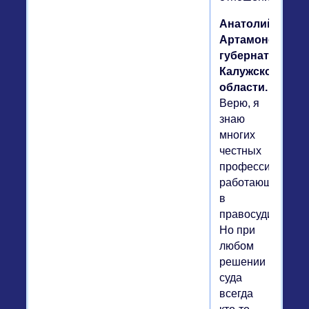
Анатолий
Артамонов,
губернатор
Калужской
области.
Верю, я
знаю
многих
честных
профессионалов
работающих
в
правосудии.
Но при
любом
решении
суда
всегда