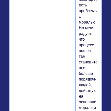
есть
проблемы
с
моралью.
Но меня
радует,
что
процесс
пошел:
там
становится
все
больше
порядочных
людей,
действующих
на
основании
морали и