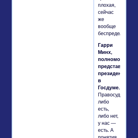
плохая,
сейчас
же
вообще
беспредел.
Гарри
Минх,
полномочный
представитель
президента
в
Госдуме.
Правосудие
либо
есть,
либо нет,
у нас —
есть. А
понятия