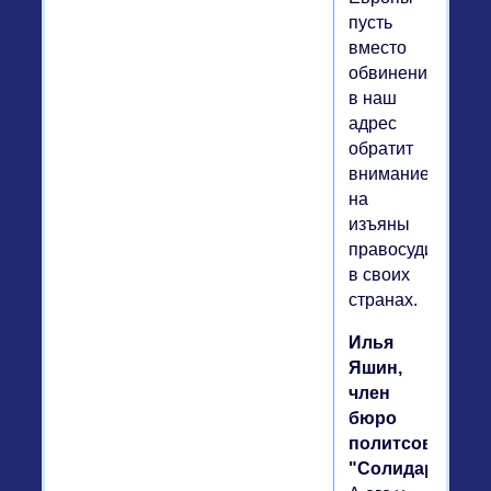
пусть
вместо
обвинений
в наш
адрес
обратит
внимание
на
изъяны
правосудия
в своих
странах.
Илья
Яшин,
член
бюро
политсовета
"Солидарности"