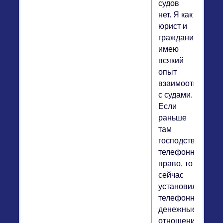
судов
нет. Я как
юрист и
гражданин
имею
всякий
опыт
взаимоотношени
с судами.
Если
раньше
там
господствовало
телефонное
право, то
сейчас
установились
телефонно-
денежные
отношения.