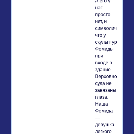
А его у
нас
просто
нет, и
символично,
что у
скульптуры
Фемиды
при
входе в
здание
Верховного
суда не
завязаны
глаза.
Наша
Фемида
—
девушка
легкого