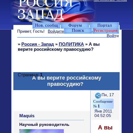
Нов. сообщ
Форум
Портал
Поиск
Регистрация
Привет, Гость!
Войдите
или
зарегистрируйтесь
.
Войти
»
Россия - Запад
»
ПОЛИТИКА
»
А вы
верите российскому правосудию?
Страница:
1
А вы верите российскому
правосудию?
Поделиться
Пн, 17
1
Янв 2011
Maquis
04:52:05
Научный руководитель
А вы