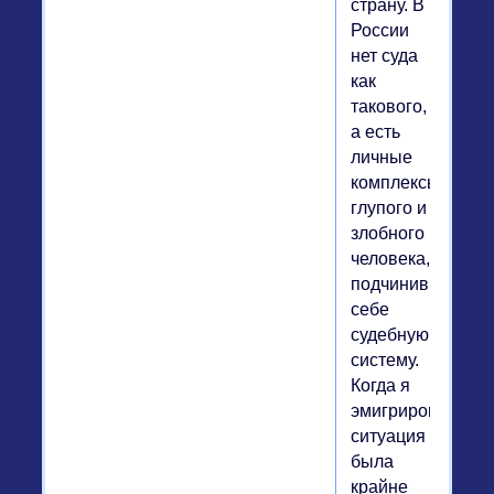
страну. В
России
нет суда
как
такового,
а есть
личные
комплексы
глупого и
злобного
человека,
подчинившего
себе
судебную
систему.
Когда я
эмигрировал,
ситуация
была
крайне