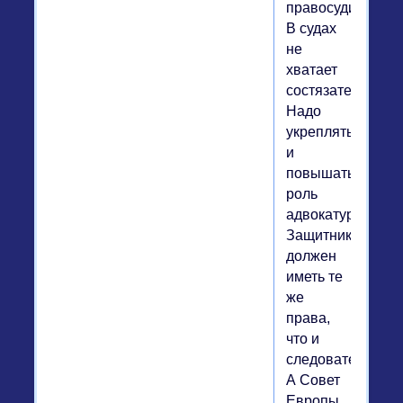
правосудия.
В судах
не
хватает
состязательности
Надо
укреплять
и
повышать
роль
адвокатуры.
Защитник
должен
иметь те
же
права,
что и
следователь.
А Совет
Европы