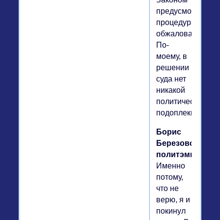
предусмотрена
процедура
обжалования.
По-
моему, в
решении
суда нет
никакой
политической
подоплеки.
Борис
Березовский,
политэмигрант.
Именно
потому,
что не
верю, я и
покинул