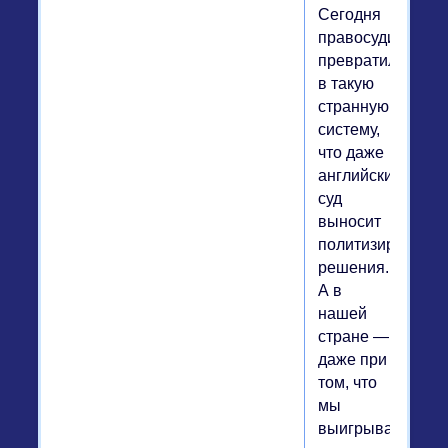
Сегодня
правосудие
превратилось
в такую
странную
систему,
что даже
английский
суд
выносит
политизированн
решения.
А в
нашей
стране —
даже при
том, что
мы
выигрывали