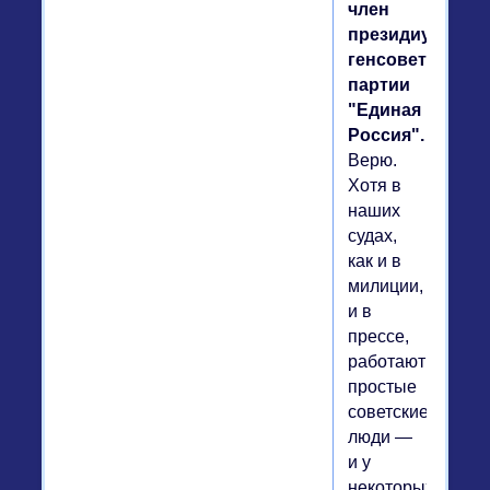
член
президиума
генсовета
партии
"Единая
Россия".
Верю.
Хотя в
наших
судах,
как и в
милиции,
и в
прессе,
работают
простые
советские
люди —
и у
некоторых