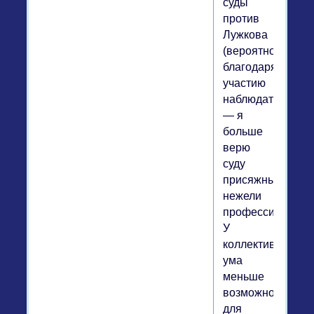
суды
против
Лужкова
(вероятно,
благодаря
участию
наблюдателей)
— я
больше
верю
суду
присяжных,
нежели
профессионалам
У
коллективного
ума
меньше
возможностей
для