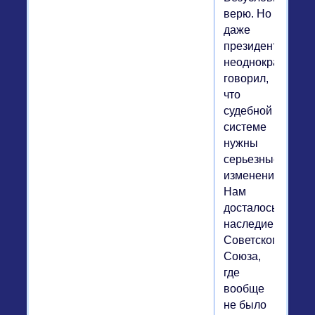
верю. Но
даже
президент
неоднократно
говорил,
что
судебной
системе
нужны
серьезные
изменения.
Нам
досталось
наследие
Советского
Союза,
где
вообще
не было