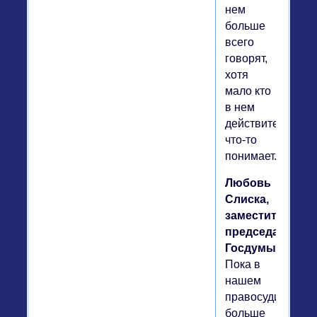
нем
больше
всего
говорят,
хотя
мало кто
в нем
действительно
что-то
понимает.
Любовь
Слиска,
заместитель
председателя
Госдумы.
Пока в
нашем
правосудии
больше