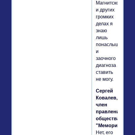
Магнитского
и других
громких
делах я
знаю
лишь
понаслышке
и
заочного
диагноза
ставить
не могу.
Сергей
Ковалев,
член
правления
общества
"Мемориал".
Нет, его