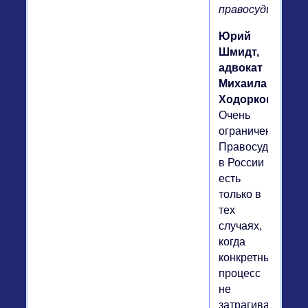
правосудии.
Юрий
Шмидт,
адвокат
Михаила
Ходорковского.
Очень
ограниченно.
Правосудие
в России
есть
только в
тех
случаях,
когда
конкретный
процесс
не
затрагивает