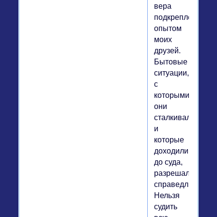
вера
подкреплена
опытом
моих
друзей.
Бытовые
ситуации,
с
которыми
они
сталкивались
и
которые
доходили
до суда,
разрешались
справедливо.
Нельзя
судить