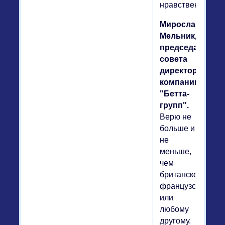
нравственности.
Мирослав
Мельник,
председатель
совета
директоров
компании
"Бетта-
групп".
Верю не
больше и
не
меньше,
чем
британскому,
французскому
или
любому
другому.