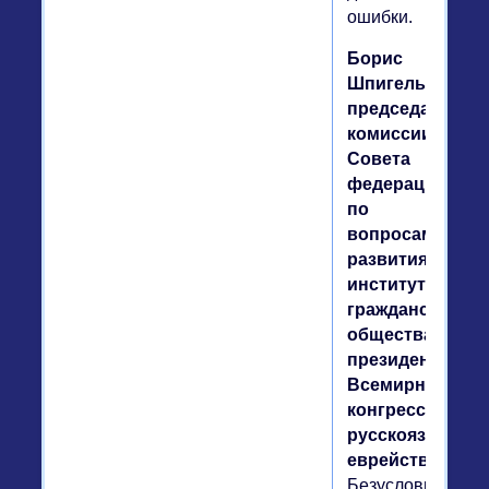
ошибки.
Борис
Шпигель,
председатель
комиссии
Совета
федерации
по
вопросам
развития
институтов
гражданского
общества,
президент
Всемирного
конгресса
русскоязычног
еврейства.
Безусловно