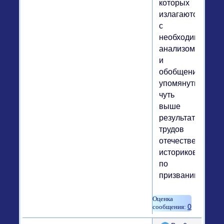
которых
излагаются,
с
необходимым
анализом
и
обобщением,
упомянутые
чуть
выше
результаты
трудов
отечественных
историков
по
призванию.
0