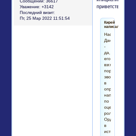
Сообщений:
36617
приветствуются.)
Уважение:
+3142
Последний визит:
Пт, 25 Мар 2022 11:51:54
Кирей
написал(а):
Насчет
Данилевского
-
да,
его
взгляды
порядком
эволюционизир
в
определенном
направлении
по
оценке
роли
Орды
в
истории