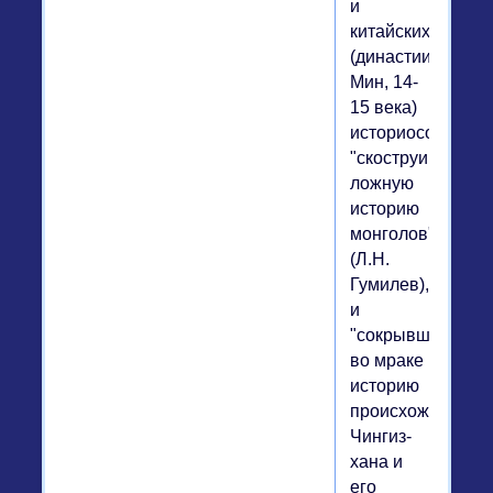
и
китайских
(династии
Мин, 14-
15 века)
историосочините
"скоструировавш
ложную
историю
монголов"
(Л.Н.
Гумилев),
и
"сокрывших
во мраке
историю
происхождения
Чингиз-
хана и
его