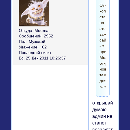
Относительно
копирования
статей
на
этот
Откуда:
Москва
замечательный
Сообщений:
2952
сайт
Пол:
Мужской
- я
Уважение:
+62
приветствую.
Последний визит:
Может,
Вс, 25 Дек 2011 10:26:37
открыть
новую
тему
для
каждой?
открывайте!!
думаю
админ не
станет
возражать..