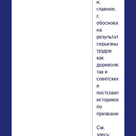
и,
главное,
с
обоснованием
на
результатах
серьезных
трудов
как
дореволюционны
так и
советских
и
постсоветских
историков
по
призванию.
См.
здесь: