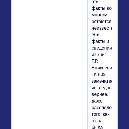
эти
факты во
многом
остаются
неизвестными.
Эти
факты и
сведения
из книг
Г.Р.
Еникеева
- в них
замечательное
исследование,
вернее,
даже
расследование
того, как
от нас
была