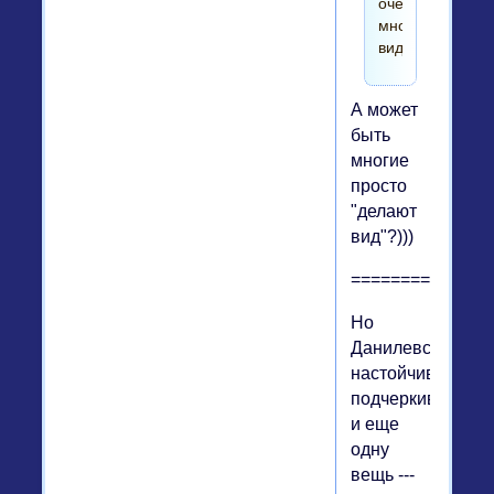
очень
многим,
видимо.
А может
быть
многие
просто
"делают
вид"?)))
==============
Но
Данилевский
настойчиво
подчеркивал
и еще
одну
вещь ---