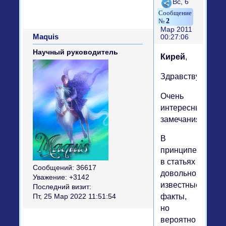
Поделиться
Вс, 6
2
Мар 2011
Maquis
00:27:06
Научный руководитель
Кирей
,
Здравствуйте.)))
Очень
интересные
замечания.
В
принципе
в статьях
Сообщений:
36617
довольно
Уважение:
+3142
известные
Последний визит:
факты,
Пт, 25 Мар 2022 11:51:54
но
вероятно