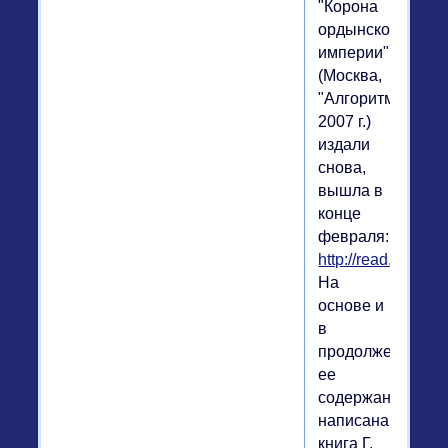
"Корона
ордынской
империи"
(Москва,
"Алгоритм",
2007 г.)
издали
снова,
вышла в
конце
февраля:
http://read.ru/id/1
На
основе и
в
продолжение
ее
содержания
написана
книга Г.