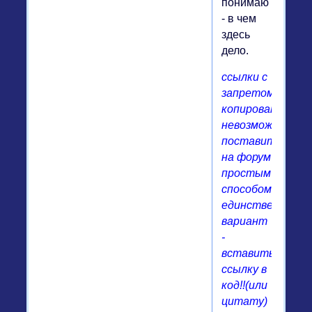
понимаю
- в чем
здесь
дело.
ссылки с
запретом
копирования
невозможно
поставить
на форум
простым
способом!
единственнвй
вариант
-
вставить
ссылку в
код!!(или
цитату)