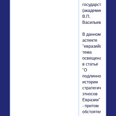
государства"
(академик
В.П.
Васильев).
В данном
аспекте
"евразийская"
тема
освещена
в статье
"О
подлинной
истории
стратегических
этносов
Евразии"
- притом
обстоятельно,