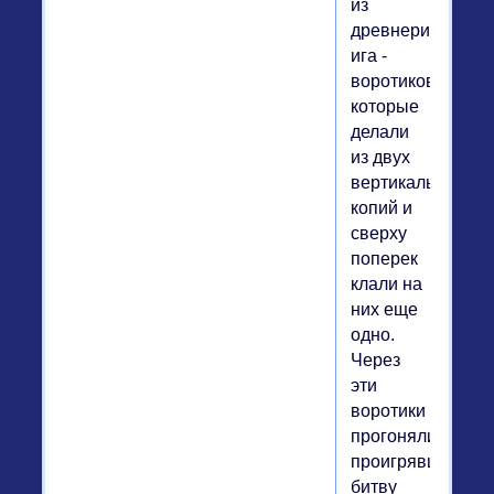
из
древнеримского
ига -
воротиков,
которые
делали
из двух
вертикальных
копий и
сверху
поперек
клали на
них еще
одно.
Через
эти
воротики
прогоняли
проигрявшее
битву