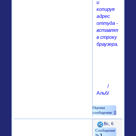
и
копируя
адрес
оттуда -
вставлять
в строку
браузера..
/
Альб/
0
Поделиться
Вс, 6
3