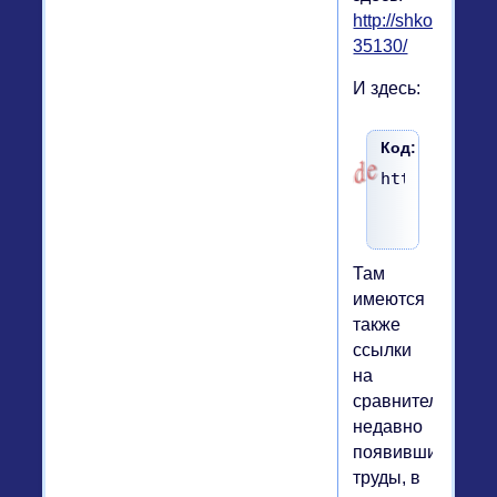
http://shkolazhizni
35130/
И здесь:
Код:
http://www.
Там
имеются
также
ссылки
на
сравнительно
недавно
появившиеся
труды, в