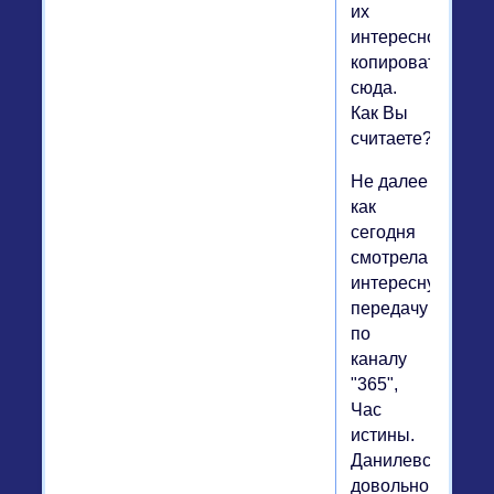
их
интересно
копировать
сюда.
Как Вы
считаете?
Не далее
как
сегодня
смотрела
интересную
передачу
по
каналу
"365",
Час
истины.
Данилевский
довольно