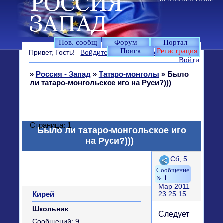
Нов. сообщ
Форум
Портал
Поиск
Регистрация
Привет, Гость!
Войдите
или
зарегистрируйтесь
.
Войти
»
Россия - Запад
»
Татаро-монголы
»
Было
ли татаро-монгольское иго на Руси?)))
Страница:
1
Было ли татаро-монгольское иго
на Руси?)))
Поделиться
Сб, 5
1
Мар 2011
Кирей
23:25:15
Школьник
Следует
Сообщений:
9