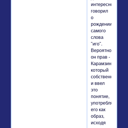
интересно
говорил
о
рождении
самого
слова
"иго".
Вероятно
он прав -
Карамзин,
который
собственно
и ввел
это
понятие,
употреблял
его как
образ,
исходя