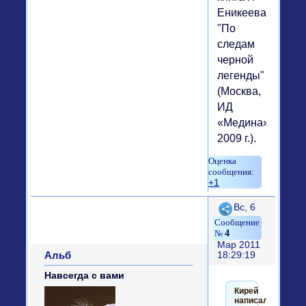
Еникеева
"По
следам
черной
легенды"
(Москва,
ИД
«Медина»,
2009 г.).
+1
Поделиться
Вс, 6
4
Мар 2011
Альб
18:29:19
Навсегда с вами
Кирей
написал(а):