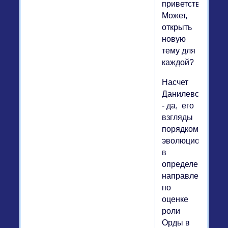
приветствую.
Может,
открыть
новую
тему для
каждой?
Насчет
Данилевского
- да, его
взгляды
порядком
эволюционизиру
в
определенном
направлении
по
оценке
роли
Орды в