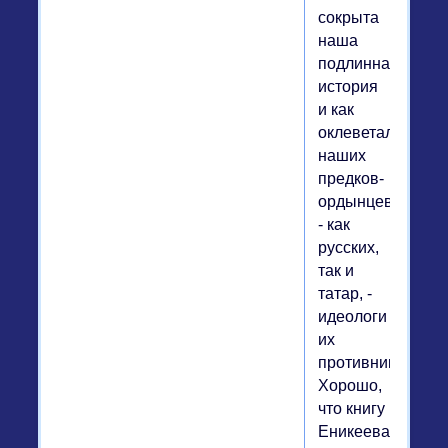
сокрыта
наша
подлинная
история
и как
оклеветали
наших
предков-
ордынцев
- как
руcских,
так и
татар, -
идеологи
их
противников.
Хорошо,
что книгу
Еникеева