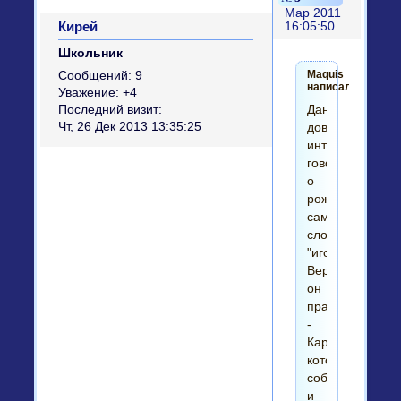
Мар 2011
Кирей
16:05:50
Школьник
Maquis
Сообщений:
9
написал(а):
Уважение:
+4
Данилевский
Последний визит:
Чт, 26 Дек 2013 13:35:25
довольно
интересно
говорил
о
рождении
самого
слова
"иго".
Вероятно
он
прав
-
Карамзин,
который
собственно
и