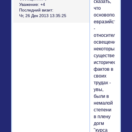
сказать,
Уважение:
+4
что
Последний визит:
основоположник
Чт, 26 Дек 2013 13:35:25
евразийства
-
относительно
освещения
некоторых
существенных
исторических
фактов в
своих
трудах -
увы,
были в
немалой
степени
в плену
догм
"курса