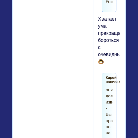
России.
Хватает
ума
прекращать
бороться
с
очевидным
Кирей
написал(а):
они
довольно
известны
-
Вы
правы,
но
не