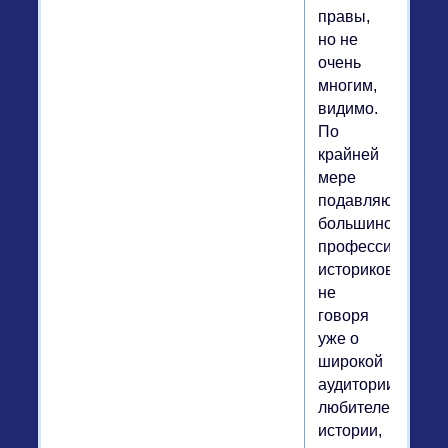
правы,
но не
очень
многим,
видимо.
По
крайней
мере
подавляющему
большинству
профессиональн
историков,
не
говоря
уже о
широкой
аудитории
любителей
истории,