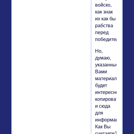
войско,
как знак
их как бы
рабства
перед
победителями.
Но,
думаю,
указанные
Вами
материалы
будет
интересно
копировать
и сюда
для
информации.
Как Вы
считаете?)))