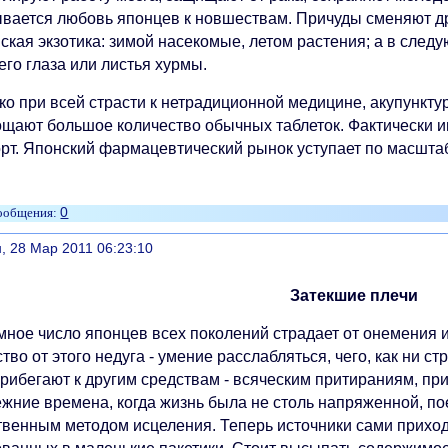
вается любовь японцев к новшествам. Причуды сменяют друг
ская экзотика: зимой насекомые, летом растения; а в след
го глаза или листья хурмы.
ко при всей страсти к нетрадиционной медицине, акупункту
ощают большое количество обычных таблеток. Фактически и
орт. Японский фармацевтический рынок уступает по масшта
0
литься
, 28 Мар 2011 06:23:10
Затекшие плечи
мное число японцев всех поколений страдает от онемения и
тво от этого недуга - умение расслабляться, чего, как ни с
рибегают к другим средствам - всяческим притираниям, при
ежние времена, когда жизнь была не столь напряженной, по
твенным методом исцеления. Теперь источники сами приход