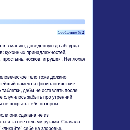
2
ев в манию, доведенную до абсурда.
в: кухонных принадлежностей,
, простынь, носков, игрушек.. Неплохая
еловеческое тело тоже должно
алейший намек на физиологические
таблетки, дабы не оставлять после
ке случилось забыть про утренний
ы не покрыть себя позором.
сли она сделана не из
аться за нее голыми руками. Сначала
"кликайте" себе на здоровье.