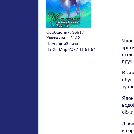
Сообщений:
36617
Уважение:
+3142
Япон
Последний визит:
трот
Пт, 25 Мар 2022 11:51:54
пыль
вруч
В ка
обув
туал
Япон
водой
обжиг
Любо
и сор