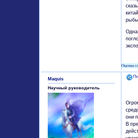
сказы
китай
рыбье
Одна
погл
эксп
Поде
Пн
Maquis
Научный руководитель
Огро
средс
они п
В пр
дейс