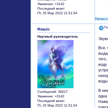
Уважение:
+3142
Последний визит:
Пт, 25 Мар 2022 11:51:54
Поде
Пн
Maquis
Научный руководитель
Звук
Все, 
выда
того
воду
устро
нахо
воды
В не
Сообщений:
36617
одна 
Уважение:
+3142
Последний визит:
Нажм
Пт, 25 Мар 2022 11:51:54
плес