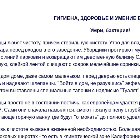
ГИГИЕНА, ЗДОРОВЬЕ И УМЕНИЕ
Умри, бактерия!
цы любят чистоту, причем стерильную чистоту. Утро для вл
уара перед входом в его заведение. Уборщики протирают м
 с линий парковки и возвращают им девственную белизну 
ную, клейкой лентой счищают с ковров мельчайшие соринки
ждом доме, даже самом маленьком, перед дверью есть спец
ь и надевают шлепанцы. "Войти в дом, не разувшись" эвф
етом выставлены специальные тапочки с надписью "Туалет"
цы просто не в состоянии постичь, как европейцам удается
. Сами они сначала намылятся, смоют грязную пену струёй 
ающе горячую ванну, где будут "отмокать" до полного удов
вь к чистоте вызвана жизненной необходимостью. Большая 
оковых широтах - то есть в климатической зоне Калифорнии