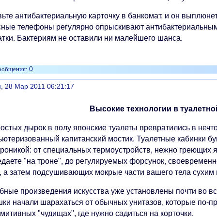
вьте антибактериальную карточку в банкомат, и он выплюне
ные телефоны регулярно опрыскивают антибактериальным
атки. Бактериям не оставили ни малейшего шанса.
0
литься
, 28 Мар 2011 06:21:17
Высокие технологии в туалетно
остых дырок в полу японские туалеты превратились в нечто
ьютеризованный капитанский мостик. Туалетные кабинки б
троникой: от специальных термоустройств, нежно греющих я
едаете "на троне", до регулируемых форсунок, своевременн
, а затем подсушивающих мокрые части вашего тела сухим 
бные произведения искусства уже установлены почти во вс
шки начали шарахаться от обычных унитазов, которые по-пр
митивных "чудищах", где нужно садиться на корточки.