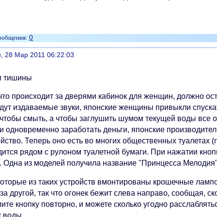
0
литься
, 28 Мар 2011 06:22:03
и тишины
что происходит за дверями кабинок для женщин, должно ост
дут издаваемые звуки, японские женщины привыкли спускат
, чтобы смыть, а чтобы заглушить шумом текущей воды все 
 и одновременно заработать деньги, японские производите
йство. Теперь оно есть во многих общественных туалетах (п
дится рядом с рулоном туалетной бумаги. При нажатии кноп
. Одна из моделей получила название "Принцесса Мелодия"
которые из таких устройств вмонтированы крошечные лампо
за другой, так что огонек бежит слева направо, сообщая, ск
ите кнопку повторно, и можете сколько угодно расслаблят
к воды.