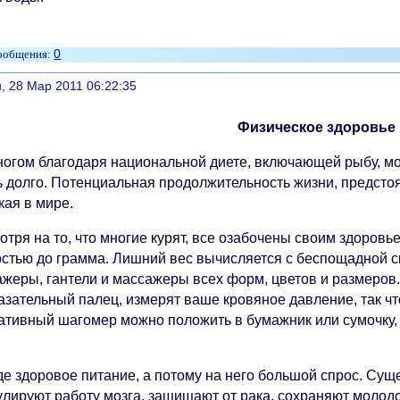
0
литься
, 28 Мар 2011 06:22:35
Физическое здоровье
ногом благодаря национальной диете, включающей рыбу, мо
ь долго. Потенциальная продолжительность жизни, предсто
кая в мире.
отря на то, что многие курят, все озабочены своим здоров
остью до грамма. Лишний вес вычисляется с беспощадной 
ажеры, гантели и массажеры всех форм, цветов и размеро
азательный палец, измерят ваше кровяное давление, так чт
ативный шагомер можно положить в бумажник или сумочку, 
.
де здоровое питание, а потому на него большой спрос. Сущ
лируют работу мозга, защищают от рака, сохраняют молодос