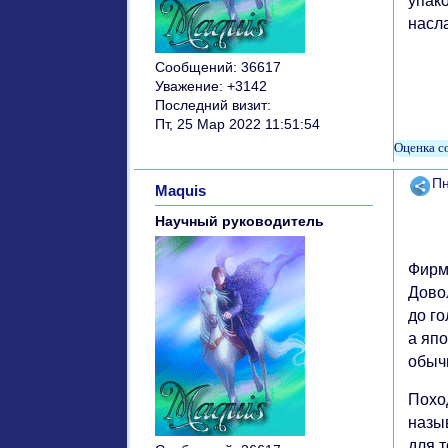
упако
насл
Сообщений:
36617
Уважение:
+3142
Последний визит:
Пт, 25 Мар 2022 11:51:54
Поде
Пн
Maquis
Научный руководитель
Фирм
Довол
до г
а яп
обыч
Поход
назы
для 