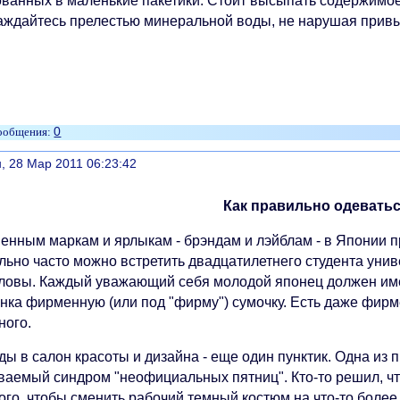
ванных в маленькие пакетики. Стоит высыпать содержимое па
аждайтесь прелестью минеральной воды, не нарушая привы
0
литься
, 28 Мар 2011 06:23:42
Как правильно одевать
енным маркам и ярлыкам - брэндам и лэйблам - в Японии п
ьно часто можно встретить двадцатилетнего студента униве
оловы. Каждый уважающий себя молодой японец должен име
онка фирменную (или под "фирму") сумочку. Есть даже фир
ного.
ы в салон красоты и дизайна - еще один пунктик. Одна из 
ваемый синдром "неофициальных пятниц". Кто-то решил, чт
того, чтобы сменить рабочий темный костюм на что-то боле