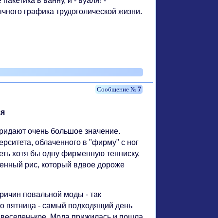
кетика в ванну, и - вуаля! -
чного графика трудоголической жизни.
7
ся
ридают очень большое значение.
рситета, облаченного в "фирму" с ног
ть хотя бы одну фирменную тенниску,
менный рис, который вдвое дороже
причин повальной моды - так
о пятница - самый подходящий день
е веселенькое. Мода прижилась и пошла