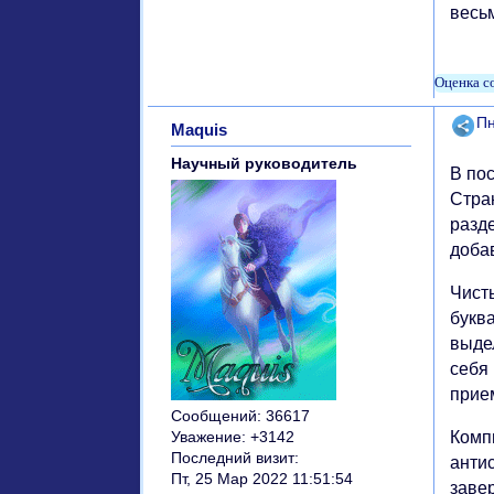
весь
Поде
Пн
Maquis
Научный руководитель
В по
Стра
разде
доба
Чист
букв
выде
себя
прием
Сообщений:
36617
Комп
Уважение:
+3142
Последний визит:
антис
Пт, 25 Мар 2022 11:51:54
завер