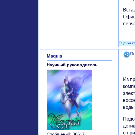
Вста
Офис
перч
Поде
Пн
Maquis
Научный руководитель
Из пр
комп
элек
восс
воды
Подо
дети
о при
Сообщений:
36617