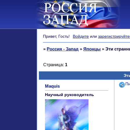
Привет, Гость!
Войдите
или
зарегистрируйте
»
Россия - Запад
»
Японцы
»
Эти стран
Страница:
1
Эт
Поде
Пн
Maquis
Научный руководитель