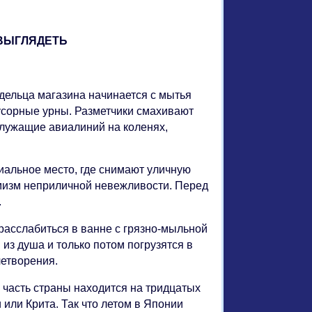
 ВЫГЛЯДЕТЬ
адельца магазина начинается с мытья
усорные урны. Разметчики смахивают
Служащие авиалиний на коленях,
.
иальное место, где снимают уличную
емизм неприличной невежливости. Перед
.
 расслабиться в ванне с грязно-мыльной
из душа и только потом погрузятся в
летворения.
часть страны находится на тридцатых
 или Крита. Так что летом в Японии