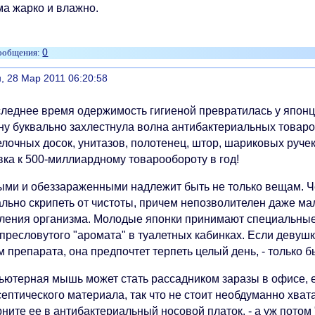
ма жарко и влажно.
0
литься
, 28 Мар 2011 06:20:58
следнее время одержимость гигиеной превратилась у японц
ну буквально захлестнула волна антибактериальных товаро
лочных досок, унитазов, полотенец, штор, шариковых ручек
вка к 500-миллиардному товарообороту в год!
ыми и обеззараженными надлежит быть не только вещам. Ч
ально скрипеть от чистоты, причем непозволителен даже м
ления организма. Молодые японки принимают специальные 
 пресловутого "аромата" в туалетных кабинках. Если девуш
 препарата, она предпочтет терпеть целый день, - только б
ьютерная мышь может стать рассадником заразы в офисе, е
ептического материала, так что не стоит необдуманно хват
ните ее в антибактериальный носовой платок, - а уж потом 