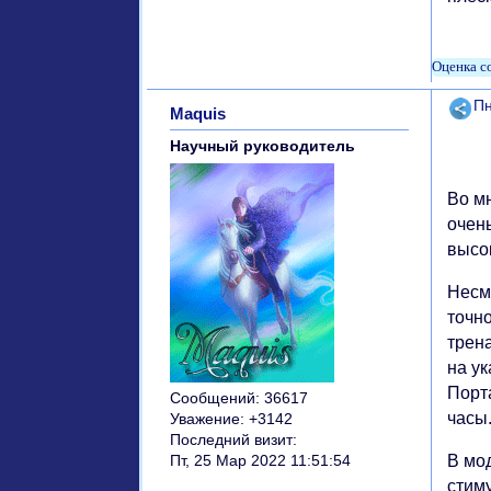
Поде
Пн
Maquis
Научный руководитель
Во м
очен
высо
Несм
точн
трен
на ук
Порт
Сообщений:
36617
часы
Уважение:
+3142
Последний визит:
В мо
Пт, 25 Мар 2022 11:51:54
стиму