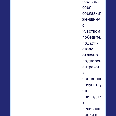
честь для
себя
соблазнить
женщину,
с
чувством
победителя
подаст к
столу
отлично
поджаренный
антрекот
и
явственно
почувствует,
что
принадлежит
к
величайшей
нации в