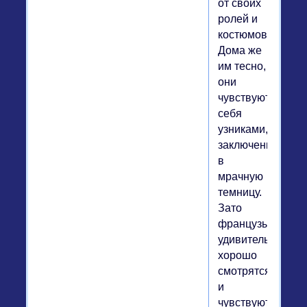
от своих
ролей и
костюмов.
Дома же
им тесно,
они
чувствуют
себя
узниками,
заключенными
в
мрачную
темницу.
Зато
французы
удивительно
хорошо
смотрятся
и
чувствуют