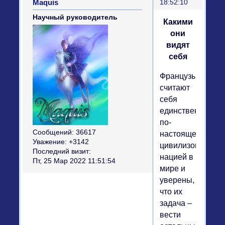
Maquis
18:52:10
Научный руководитель
Какими
они
видят
себя
Французы
считают
себя
единственной
по-
Сообщений:
36617
настоящему
Уважение:
+3142
цивилизованной
Последний визит:
нацией в
Пт, 25 Мар 2022 11:51:54
мире и
уверены,
что их
задача –
вести