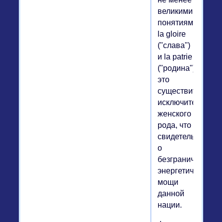
великими
понятиями:
la gloire
("слава")
и la patrie
("родина").Замет
это
существительны
исключительно
женского
рода, что
свидетельствует
о
безграничной
энергетической
мощи
данной
нации.