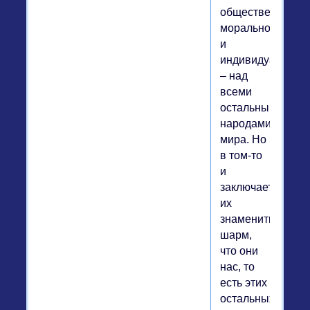
общественном,
моральном
и
индивидуальном
– над
всеми
остальными
народами
мира. Но
в том-то
и
заключается
их
знаменитый
шарм,
что они
нас, то
есть этих
остальных,