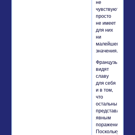
не
чувствуют,
просто
не имеет
для них
ни
малейшего
значения.
Французы
видят
славу
для себя
и в том,
что
остальным
представляется
явным
поражением.
Поскольку