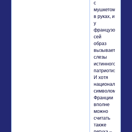
с
мушкетом
в руках, и
у
французов
сей
образ
вызывает
слезы
истинного
патриотизма.
И хотя
национальным
символом
Франции
вполне
можно
считать
также
петуха –