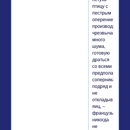
птицу с
пестрым
оперением,
производящую
чрезвычайно
много
шума,
готовую
драться
со всеми
предполагаемы
соперниками
подряд и
не
откладывающую
яиц, –
французы
никогда
не