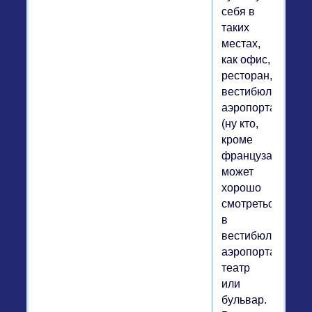
себя в
таких
местах,
как офис,
ресторан,
вестибюль
аэропорта
(ну кто,
кроме
француза,
может
хорошо
смотреться
в
вестибюле
аэропорта?),опе
театр
или
бульвар.