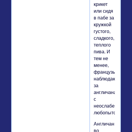
крикет
или сидя
в пабе за
кружкой
густого,
сладкого,
теплого
пива. И
тем не
менее,
французы
наблюдают
за
англичанами
с
неослабевающи
любопытством.
Англичан
во