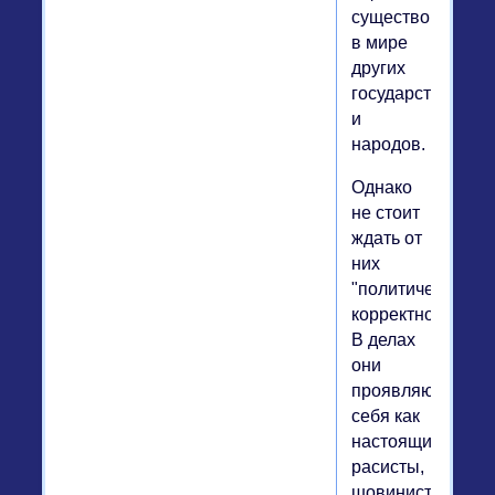
существования
в мире
других
государств
и
народов.
Однако
не стоит
ждать от
них
"политической
корректности"!
В делах
они
проявляют
себя как
настоящие
расисты,
шовинисты