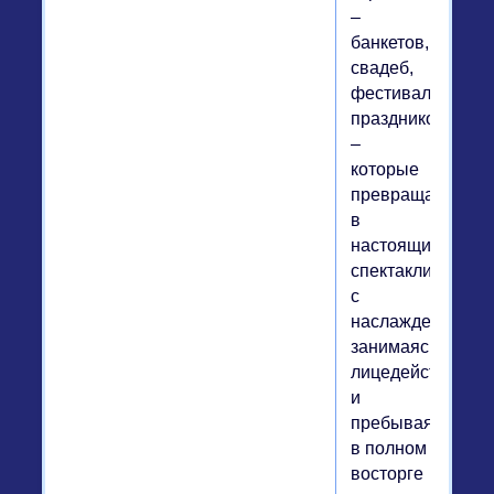
–
банкетов,
свадеб,
фестивалей,
праздников,
–
которые
превращают
в
настоящие
спектакли,
с
наслаждением
занимаясь
лицедейством
и
пребывая
в полном
восторге