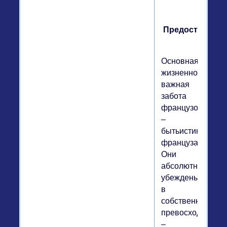
Предостереже
Основная
жизненно
важная
забота
французов
–
бытьистинными
французами.
Они
абсолютно
убеждены
в
собственном
превосходстве
–