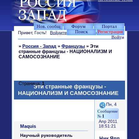
Нов. сообщ
Форум
Портал
Поиск
Регистрация
Привет, Гость!
Войдите
или
зарегистрируйтесь
.
Войти
»
Россия - Запад
»
Французы
»
Эти
странные французы - НАЦИОНАЛИЗМ И
САМОСОЗНАНИЕ
Страница:
1
Эти странные французы -
НАЦИОНАЛИЗМ И САМОСОЗНАНИЕ
Поделиться
Пн, 4
1
Апр 2011
Maquis
18:51:21
Научный руководитель
Ник Япп,