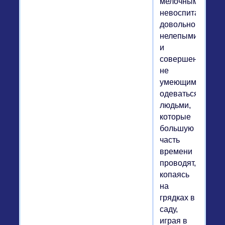
мелочными,
невоспитанными
довольно
нелепыми
и
совершенно
не
умеющими
одеваться
людьми,
которые
большую
часть
времени
проводят,
копаясь
на
грядках в
саду,
играя в