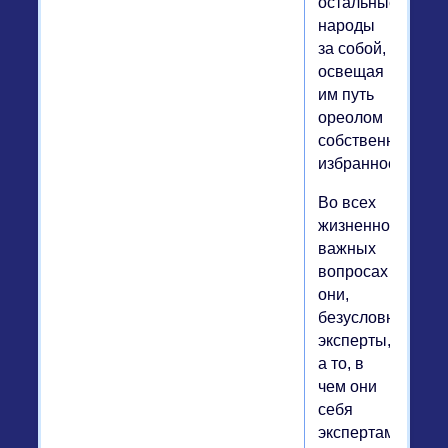
остальные
народы
за собой,
освещая
им путь
ореолом
собственной
избранности.
Во всех
жизненно
важных
вопросах
они,
безусловно,
эксперты,
а то, в
чем они
себя
экспертами