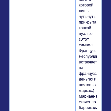
которой
лишь
чуть-чуть
прикрыта
тонкой
вуалью.
(Этот
символ
Французской
Республики
встречается
на
французских
деньгах и
почтовых
марках.)
Марианна
скачет по
баррикадам