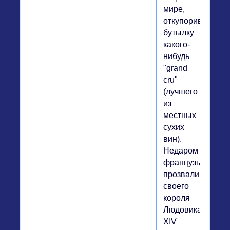
мире,
откупорив
бутылку
какого-
нибудь
"grand
cru"
(лучшего
из
местных
сухих
вин).
Недаром
французы
прозвали
своего
короля
Людовика
XIV