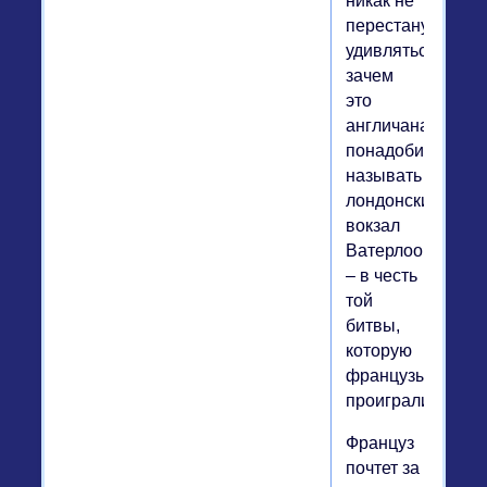
никак не
перестанут
удивляться,
зачем
это
англичанам
понадобилось
называть
лондонский
вокзал
Ватерлоо
– в честь
той
битвы,
которую
французы
проиграли?
Француз
почтет за