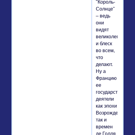
"Король-
Солнце"
– ведь
они
видят
великолепие
и блеск
во всем,
что
делают.
Ну а
Францию
ее
государственные
деятели
как эпохи
Возрождения,
так и
времен
де Голля