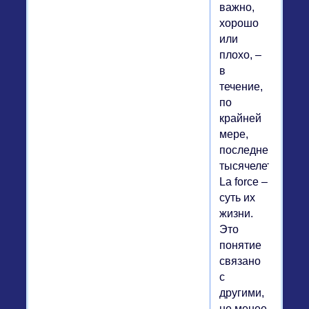
важно,
хорошо
или
плохо, –
в
течение,
по
крайней
мере,
последнего
тысячелетия.
La force –
суть их
жизни.
Это
понятие
связано
с
другими,
не менее