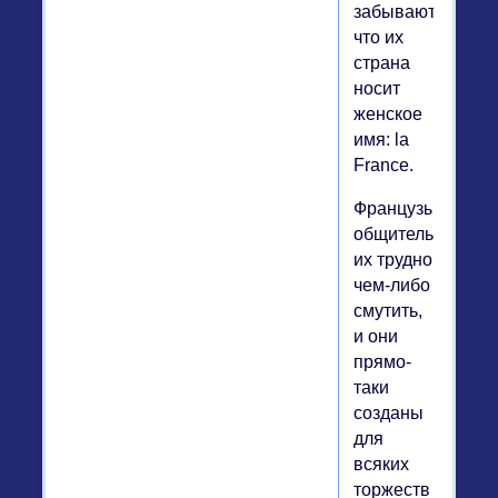
забывают,
что их
страна
носит
женское
имя: la
France.
Французы
общительны,
их трудно
чем-либо
смутить,
и они
прямо-
таки
созданы
для
всяких
торжеств