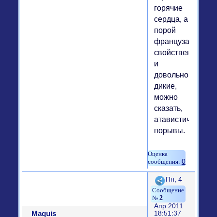
горячие
сердца, а
порой
французам
свойственны
и
довольно
дикие,
можно
сказать,
атавистические
порывы.
0
Поделиться
Пн, 4
2
Апр 2011
Maquis
18:51:37