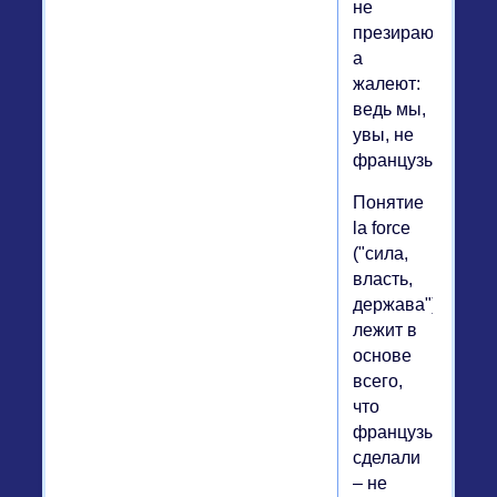
не
презирают,
а
жалеют:
ведь мы,
увы, не
французы.
Понятие
la force
("сила,
власть,
держава")
лежит в
основе
всего,
что
французы
сделали
– не