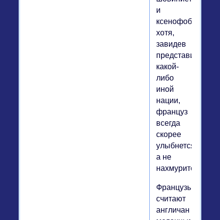
и
ксенофобы,
хотя,
завидев
представителя
какой-
либо
иной
нации,
француз
всегда
скорее
улыбнется,
а не
нахмурится.
Французы
считают
англичан