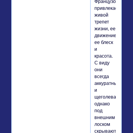
Французов
привлекает
живой
трепет
жизни, ее
движение,
ее блеск
и
красота.
С виду
они
всегда
аккуратны
и
щеголеваты,
однако
под
внешним
лоском
скрываются