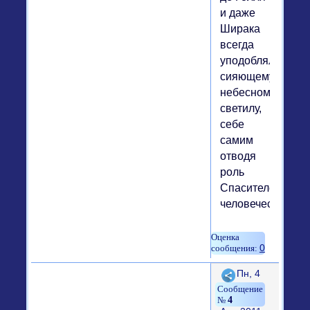
и даже
Ширака
всегда
уподобляли
сияющему
небесному
светилу,
себе
самим
отводя
роль
Спасителей
человечества
0
Поделиться
Пн, 4
4