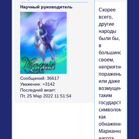
Научный руководитель
Скорее
всего,
другие
народы
были бы,
в
большинстве
своем,
неприятно
поражены
Сообщений:
36617
или даже
Уважение:
+3142
возмущены
Последний визит:
таким
Пт, 25 Мар 2022 11:51:54
государственны
символом,
как
обнаженная
Марианна,
нагота