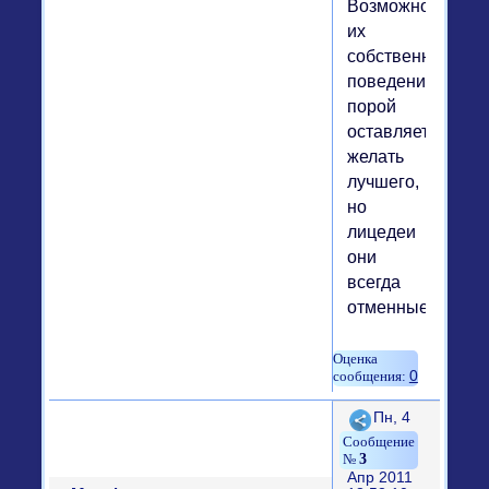
Возможно,
их
собственное
поведение
порой
оставляет
желать
лучшего,
но
лицедеи
они
всегда
отменные.
0
Поделиться
Пн, 4
3
Апр 2011