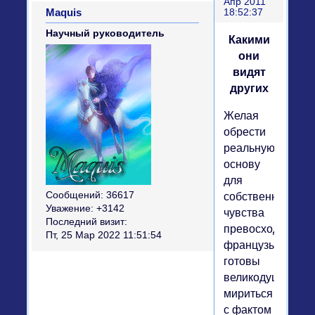
Апр 2011
Maquis
18:52:37
Научный руководитель
Какими
они
видят
других
Желая
обрести
реальную
основу
для
Сообщений:
36617
собственного
Уважение:
+3142
чувства
Последний визит:
превосходства,
Пт, 25 Мар 2022 11:51:54
французы
готовы
великодушно
мириться
с фактом