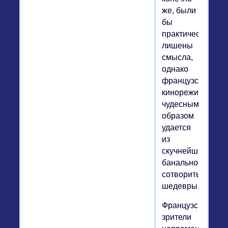
же, были
бы
практически
лишены
смысла,
однако
французским
кинорежиссерам
чудесным
образом
удается
из
скучнейших
банальностей
сотворить
шедевры.
Французские
зрители