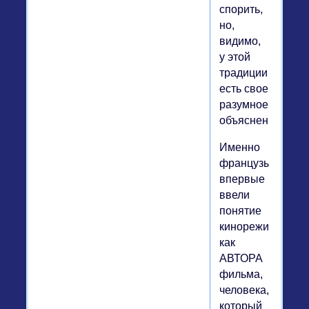
спорить,
но,
видимо,
у этой
традиции
есть свое
разумное
объяснение.
Именно
французы
впервые
ввели
понятие
кинорежиссера
как
АВТОРА
фильма,
человека,
который