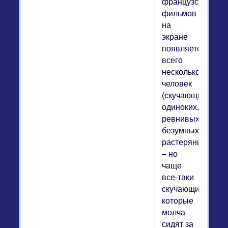
французских
фильмов
на
экране
появляется
всего
несколько
человек
(скучающих,
одиноких,
ревнивых,
безумных,
растерянных
– но
чаще
все-таки
скучающих),
которые
молча
сидят за