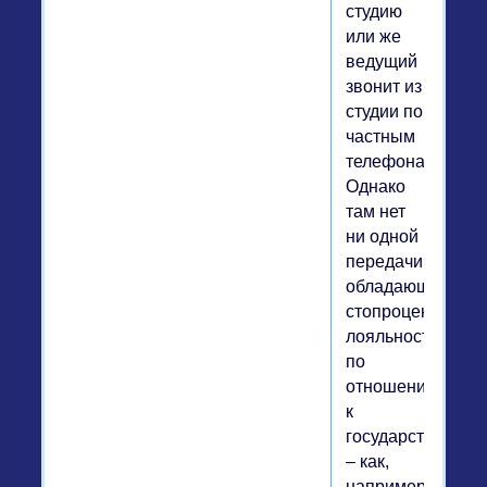
студию
или же
ведущий
звонит из
студии по
частным
телефонам.
Однако
там нет
ни одной
передачи,
обладающей
стопроцентной
лояльностью
по
отношению
к
государству
– как,
например,