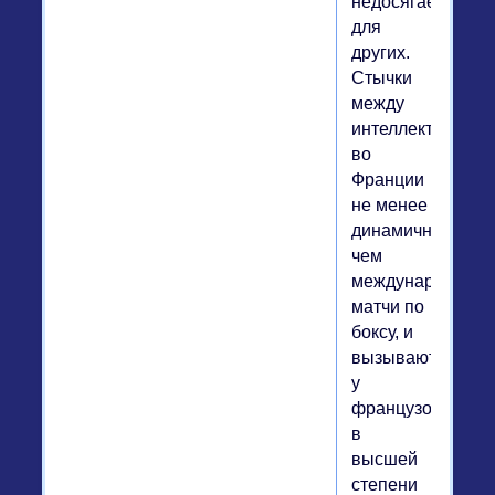
недосягаемыми
для
других.
Стычки
между
интеллектуалами
во
Франции
не менее
динамичны,
чем
международные
матчи по
боксу, и
вызывают
у
французов
в
высшей
степени