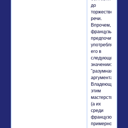
до
торжественной
речи.
Впрочем,
французы
предпочитают
употреблять
его в
следующем
значении:
"разумная
аргументация".
Владеющих
этим
мастерством
(а их
среди
французов
примерно