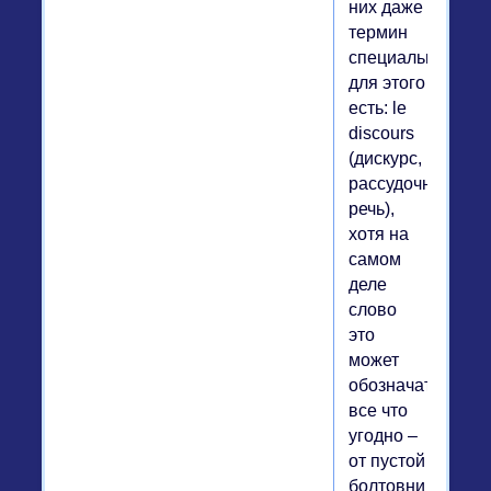
них даже
термин
специальный
для этого
есть: le
discours
(дискурс,
рассудочная
речь),
хотя на
самом
деле
слово
это
может
обозначать
все что
угодно –
от пустой
болтовни