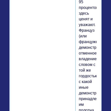
95
процентов)
здесь
ценят и
уважают.
Француз
(или
француженка)
демонстрирует
отменное
владение
словом с
той же
гордостью,
с какой
иные
демонстрируют
принадлежащие
им
полотна