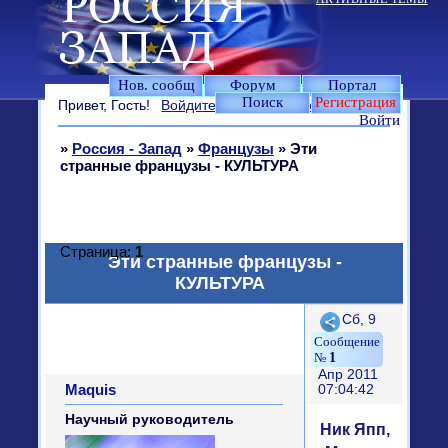
Нов. сообщ
Форум
Портал
Поиск
Регистрация
Привет, Гость!
Войдите
или
зарегистрируйтесь
.
Войти
»
Россия - Запад
»
Французы
»
Эти
странные французы - КУЛЬТУРА
Страница:
1
Эти странные французы -
КУЛЬТУРА
Поделиться
Сб, 9
1
Апр 2011
Maquis
07:04:42
Научный руководитель
Ник Япп,