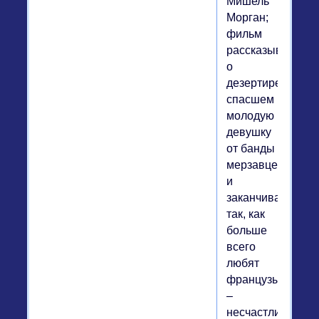
Мишель
Морган;
фильм
рассказывает
о
дезертире,
спасшем
молодую
девушку
от банды
мерзавцев,
и
заканчивается
так, как
больше
всего
любят
французы,
–
несчастливо".