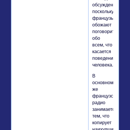
обсуждения,
поскольку
французы
обожают
поговорить
обо
всем, что
касается
поведения
человека.
В
основном
же
французское
радио
занимается
тем, что
копирует
наихудшие