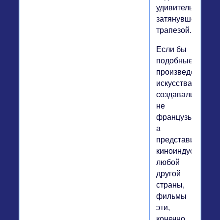
удивительно
затянувшейся
трапезой.
Если бы
подобные
произведения
искусства
создавали
не
французы,
а
представители
киноиндустрии
любой
другой
страны,
фильмы
эти,
конечно