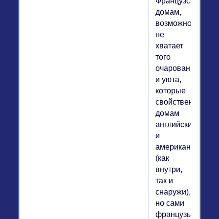
Французским
домам,
возможно,
не
хватает
того
очарования
и уюта,
которые
свойственны
домам
английским
и
американским
(как
внутри,
так и
снаружи),
но сами
французы