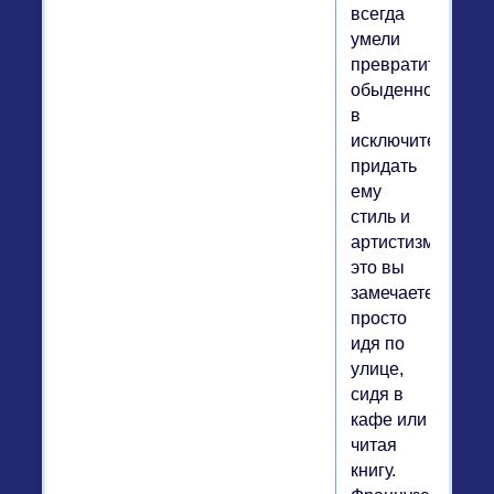
всегда
умели
превратить
обыденное
в
исключительное,
придать
ему
стиль и
артистизм;
это вы
замечаете,
просто
идя по
улице,
сидя в
кафе или
читая
книгу.