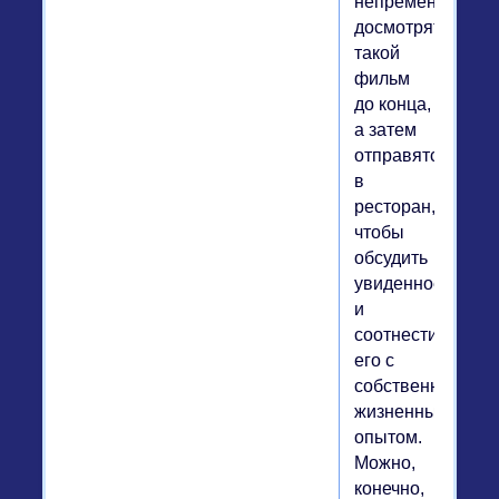
непременно
досмотрят
такой
фильм
до конца,
а затем
отправятся
в
ресторан,
чтобы
обсудить
увиденное
и
соотнести
его с
собственным
жизненным
опытом.
Можно,
конечно,