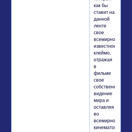
как бы
ставит на
данной
ленте
свое
всемирно
известное
клеймо,
отражая
в
фильме
свое
собственное
видение
мира и
оставляя
во
всемирном
кинематографе