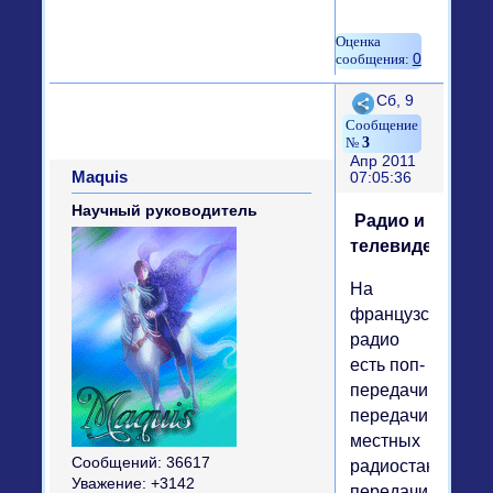
0
Поделиться
Сб, 9
3
Апр 2011
Maquis
07:05:36
Научный руководитель
Радио и
телевидение
На
французском
радио
есть поп-
передачи,
передачи
местных
Сообщений:
36617
радиостанций,
Уважение:
+3142
передачи