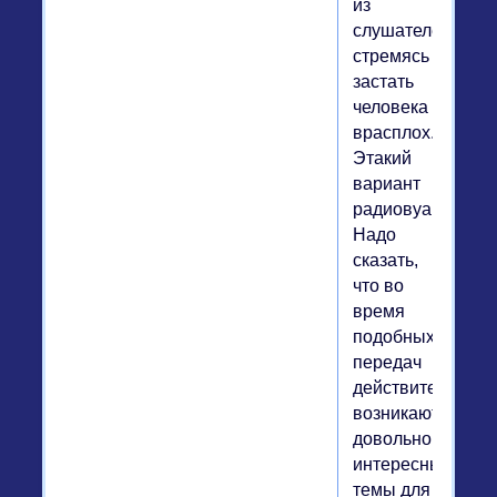
из
слушателей,
стремясь
застать
человека
врасплох.
Этакий
вариант
радиовуайеризма
Надо
сказать,
что во
время
подобных
передач
действительно
возникают
довольно
интересные
темы для