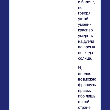
и балете,
не
говоря
уж об
умении
красиво
умереть
на дуэли
во время
восхода
солнца.
И,
вполне
возможно,
французы
правы,
ибо лишь
в этой
стране