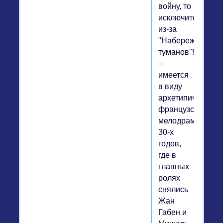
войну, то
исключительно
из-за
"Набережной
туманов"!"
–
имеется
в виду
архетипическая
французская
мелодрама
30-х
годов,
где в
главных
ролях
снялись
Жан
Габен и