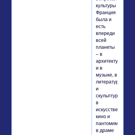
культуры
Франция
была и
есть
впереди
всей
планеты
– в
архитектуре
и в
музыке, в
литературе
и
скульптуре,
в
искусстве
кино и
пантомимы,
в драме