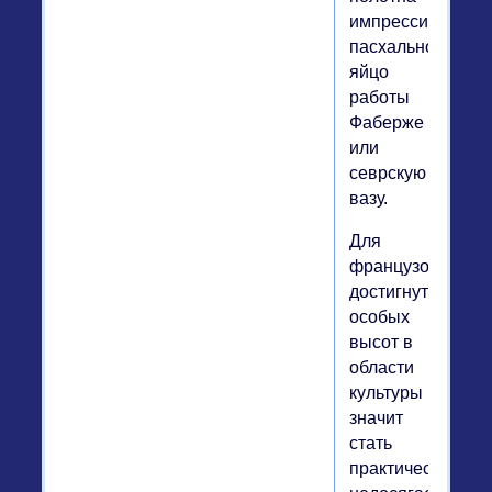
импрессионистов
пасхальное
яйцо
работы
Фаберже
или
севрскую
вазу.
Для
французов
достигнуть
особых
высот в
области
культуры
значит
стать
практически