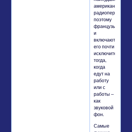
американские
радиопередачи,
поэтому
французы
и
включают
его почти
исключительно
тогда,
когда
едут на
работу
или с
работы –
как
звуковой
фон.
Самые