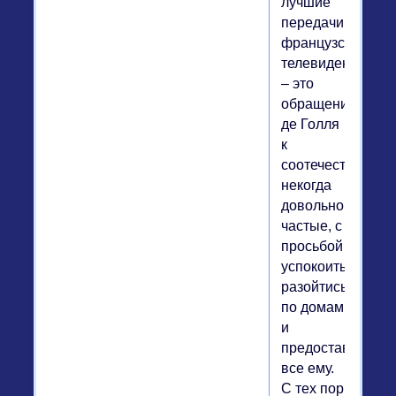
лучшие
передачи
французского
телевидения
– это
обращения
де Голля
к
соотечественник
некогда
довольно
частые, с
просьбой
успокоиться,
разойтись
по домам
и
предоставить
все ему.
С тех пор