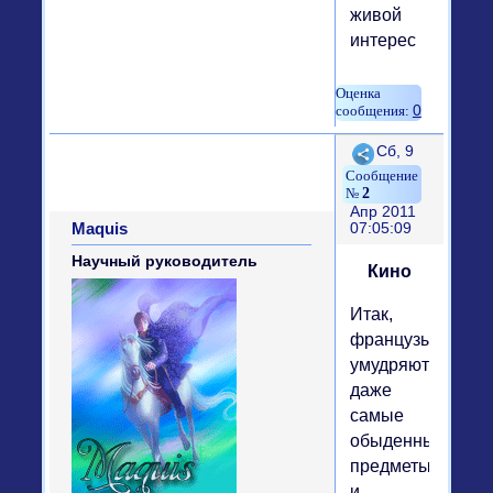
живой
интерес
0
Поделиться
Сб, 9
2
Апр 2011
Maquis
07:05:09
Научный руководитель
Кино
Итак,
французы
умудряются
даже
самые
обыденные
предметы
и