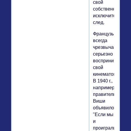
свой
собственный,
исключительный
след.
Французы
всегда
чрезвычайно
серьезно
воспринимали
свой
кинематограф.
В 1940 г.,
например,
правительство
Виши
объявило:
"Если мы
и
проиграли