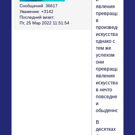
Сообщений:
36617
явления
Уважение:
+3142
превращать
Последний визит:
в
Пт, 25 Мар 2022 11:51:54
произведения
искусства;
однако с
тем же
успехом
они
превращают
явления
искусства
в нечто
повседневное
и
обыденное.
В
десятках