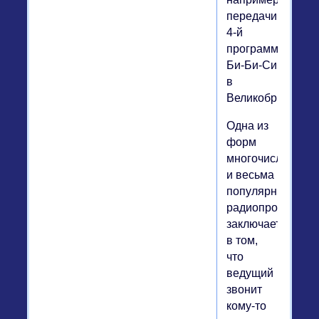
передачи
4-й
программы
Би-Би-Си
в
Великобритании.
Одна из
форм
многочисленных
и весьма
популярных
радиопрограмм
заключается
в том,
что
ведущий
звонит
кому-то