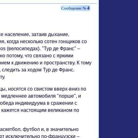
4
се население, затаив дыхание,
я, когда несколько сотен гонщиков со
os (велосипедах). "Тур де Франс" –
о потому, что связано с яркими
ием к движению и пространству. К тому
 следить за ходом Тур де Франс.
ту.
цы, носятся со свистом вверх-вниз по
ет медленнее автомобиля "порше", и
победа индивидуума в сражении с
к кажется настоящим великаном по
аскетбол, футбол и, в значительно
ают исключительно по-французски –