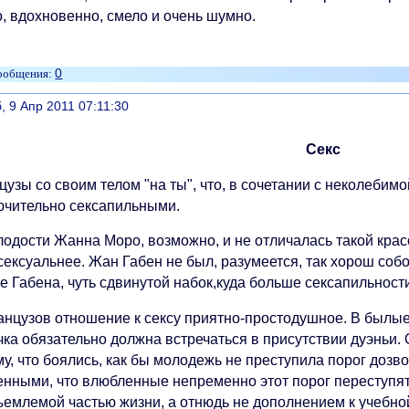
о, вдохновенно, смело и очень шумно.
0
литься
, 9 Апр 2011 07:11:30
Секс
узы со своим телом "на ты", что, в сочетании с неколебимо
ючительно сексапильными.
одости Жанна Моро, возможно, и не отличалась такой красо
сексуальнее. Жан Габен не был, разумеется, так хорош собой
 Габена, чуть сдвинутой набок,куда больше сексапильности
анцузов отношение к сексу приятно-простодушное. В былые
чка обязательно должна встречаться в присутствии дуэньи.
у, что боялись, как бы молодежь не преступила порог дозв
енными, что влюбленные непременно этот порог переступят.
ъемлемой частью жизни, а отнюдь не дополнением к учебно