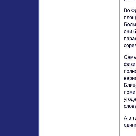
Во Ф
площа
Боль
они б
парал
соре
Самы
физи
полн
вари
Блиц
поми
угод
слов
А в т
един