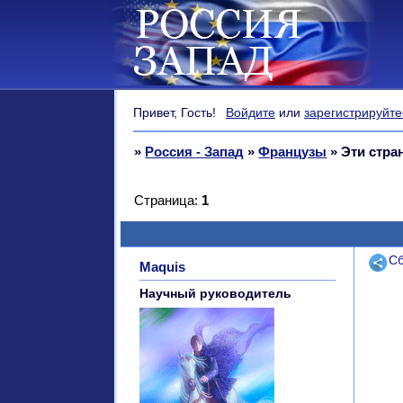
Привет, Гость!
Войдите
или
зарегистрируйте
»
Россия - Запад
»
Французы
»
Эти стр
Страница:
1
Поде
Сб
Maquis
Научный руководитель