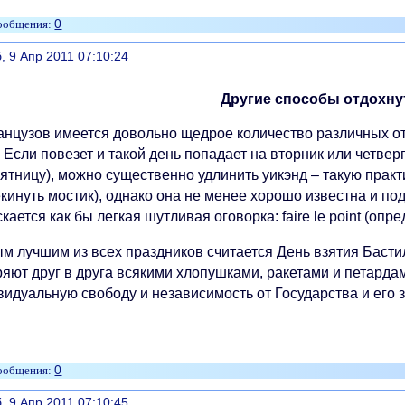
0
литься
, 9 Апр 2011 07:10:24
Другие способы отдохну
анцузов имеется довольно щедрое количество различных от
 Если повезет и такой день попадает на вторник или четвер
ятницу), можно существенно удлинить уикэнд – такую практи
екинуть мостик), однако она не менее хорошо известна и по
кается как бы легкая шутливая оговорка: faire le point (опре
м лучшим из всех праздников считается День взятия Бастил
яют друг в друга всякими хлопушками, ракетами и петарда
видуальную свободу и независимость от Государства и его 
0
литься
, 9 Апр 2011 07:10:45