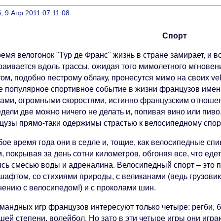
литься
, 9 Апр 2011 07:11:08
Спорт
емя велогонок "Тур де Франс" жизнь в стране замирает, и в
раивается вдоль трассы, ожидая того мимолетного мгновени
ом, подобно пестрому облаку, пронесутся мимо на своих vel
е популярное спортивное событие в жизни французов именн
ками, огромными скоростями, истинно французским отношен
дели две можно ничего не делать и, попивая вино или пиво,
цузы прямо-таки одержимы страстью к велосипедному спор
ое время года они в седле и, тощие, как велосипедные спи
, покрывая за день сотни километров, обгоняя все, что ед
ясь смесью воды и адреналина. Велосипедный спорт – это 
шафтом, со стихиями природы, с великанами (ведь грузови
нению с велосипедом!) и с проколами шин.
мандных игр французов интересуют только четыре: регби, б
шей степени, волейбол. Но зато в эти четыре игры они игр