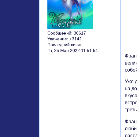
Сообщений:
36617
Уважение:
+3142
Последний визит:
Пт, 25 Мар 2022 11:51:54
Фран
велик
собо
Уже д
на до
вкус
встре
треть
Фран
люби
расс