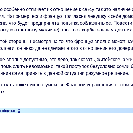
о особенно отличает их отношение к сексу, так это наличи
ил. Например, если француз пригласил девушку к себе домо
ена, что будет предпринята попытка соблазнить ее. Повест
ному конкретному мужчине) просто оскорбительным для них 
гой стороны, несмотря на то, что француз вполне может на
оллеги, он никогда не сделает этого в отношении его дочери
е вполне допустимо, это дело, так сказать, житейское, а ж
 помыслить невозможно; такой поступок безусловно сочли б
оянии сама принять в данной ситуации разумное решение.
азнять тоже нужно с умом; во Франции упражнения в этом и
ых.
0