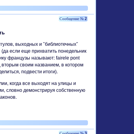
2
ть
гулов, выходных и "библиотечных"
г (да если еще прихватить понедельник
ку французы называют: fairele pont
д вторым своим названием, в котором
делиться, подвести итоги).
ии, когда все выходят на улицы и
ми, словно демонстрируя собственную
законов.
3