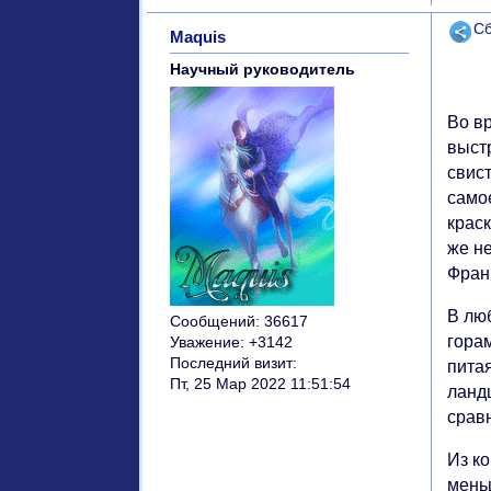
Поде
Сб
Maquis
Научный руководитель
Во вр
выст
свист
само
крас
же не
Фран
В люб
Сообщений:
36617
горам
Уважение:
+3142
Последний визит:
пита
Пт, 25 Мар 2022 11:51:54
ланд
срав
Из ко
мень