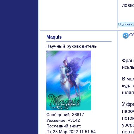
ловк
Поде
Сб
Maquis
Научный руководитель
Франц
искл
В мол
куда 
шляпе
У фр
паро
Сообщений:
36617
потом
Уважение:
+3142
увер
Последний визит:
неот
Пт, 25 Мар 2022 11:51:54