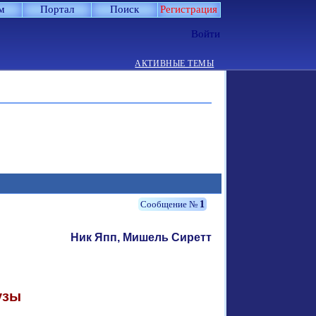
м
Портал
Поиск
Регистрация
Войти
АКТИВНЫЕ ТЕМЫ
1
Ник Япп, Мишель Сиретт
узы