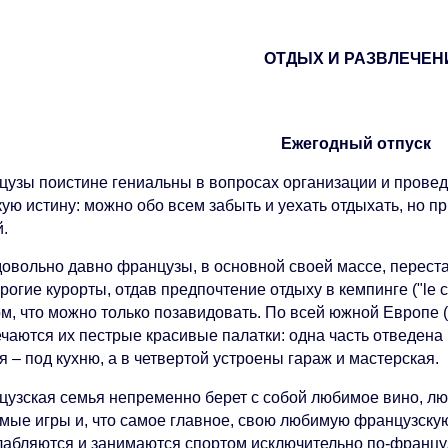
ОТДЫХ И РАЗВЛЕ
Ежегодный отп
цузы поистине гениальны в вопросах организации и провед
ую истину: можно обо всем забыть и уехать отдыхать, но пр
й.
овольно давно французы, в основной своей массе, перестал
рогие курорты, отдав предпочтение отдыху в кемпинге ("le 
ом, что можно только позавидовать. По всей южной Европе 
чаются их пестрые красивые палатки: одна часть отведена 
я – под кухню, а в четвертой устроены гараж и мастерская.
цузская семья непременно берет с собой любимое вино, л
мые игры и, что самое главное, свою любимую французскую 
лабляются и занимаются спортом исключительно по-францу