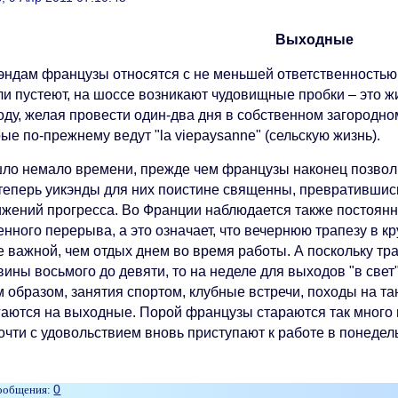
Выходные
кэндам французы относятся с не меньшей ответственностью,
ли пустеют, на шоссе возникают чудовищные пробки – это 
оду, желая провести один-два дня в собственном загородно
ые по-прежнему ведут "la viеpaysanne" (сельскую жизнь).
ло немало времени, прежде чем французы наконец позволи
 теперь уикэнды для них поистине священны, превратившис
ижений прогресса. Во Франции наблюдается также постоян
нного перерыва, а это означает, что вечернюю трапезу в к
е важной, чем отдых днем во время работы. А поскольку т
ины восьмого до девяти, то на неделе для выходов "в свет"
 образом, занятия спортом, клубные встречи, походы на тан
гаются на выходные. Порой французы стараются так много в
очти с удовольствием вновь приступают к работе в понедел
0