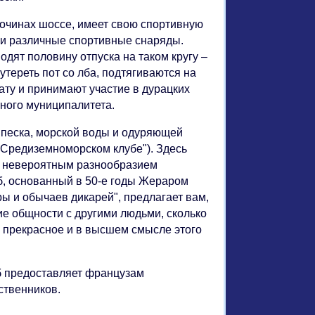
бочинах шоссе, имеет свою спортивную
ой и различные спортивные снаряды.
дят половину отпуска на таком кругу –
 утереть пот со лба, подтягиваются на
ату и принимают участие в дурацких
ного муниципалитета.
 песка, морской воды и одуряющей
("Средиземноморском клубе"). Здесь
я невероятным разнообразием
б, основанный в 50-е годы Жераром
ры и обычаев дикарей", предлагает вам,
е общности с другими людьми, сколько
, прекрасное и в высшем смысле этого
луб предоставляет французам
ственников.