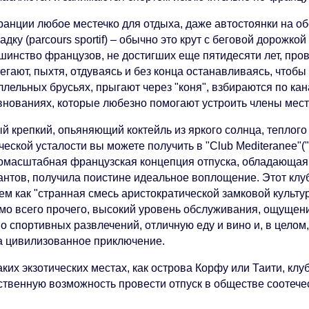
ранции любое местечко для отдыха, даже автостоянки на о
дку (parcours sportif) – обычно это крут с беговой дорожк
шинство французов, не достигших еще пятидесяти лет, прово
егают, пыхтя, отдуваясь и без конца останавливаясь, чтобы
лельных брусьях, прыгают через "коня", взбираются по кан
внованиях, которые любезно помогают устроить члены мест
й крепкий, опьяняющий коктейль из яркого солнца, теплого
ческой усталости вы можете получить в "Club Mediteranee"
омасштабная французская концепция отпуска, обладающа
антов, получила поистине идеальное воплощение. Этот клу
ем как "странная смесь аристократической замковой культу
мо всего прочего, высокий уровень обслуживания, ощущени
но спортивных развлечений, отличную еду и вино и, в целом
а цивилизованное приключение.
аких экзотических местах, как острова Корфу или Таити, к
ственную возможность провести отпуск в обществе соотече