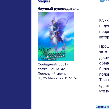
Maquis
Научный руководитель
К уи
неде
прир
котор
Прош
зато
дост
обеде
Сообщений:
36617
боле
Уважение:
+3142
Последний визит:
полов
Пт, 25 Мар 2022 11:51:54
Таким
сдви
что п