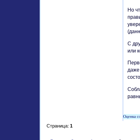
Но чт
прав
увер
(дан
С дру
или к
Перво
даже
сост
Собл
равн
Страница:
1