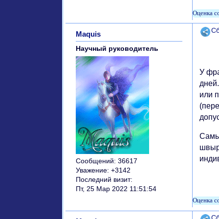
Поде
Сб
Maquis
Научный руководитель
У фр
дней.
или п
(пер
допус
Самы
швыр
инди
Сообщений:
36617
Уважение:
+3142
Последний визит:
Пт, 25 Мар 2022 11:51:54
Поде
Сб