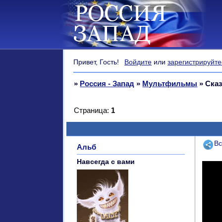
Привет, Гость!
Войдите
или
зарегистрируйте
»
Россия - Запад
»
Мультфильмы
»
Сказ
Страница:
1
Поде
Вс
Альб
Навсегда с вами