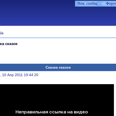
Нов. сообщ
Фору
сь
.
ка сказок
Сказка сказок
литься
, 10 Апр 2011 19:44:20