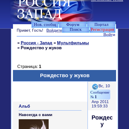
Нов. сообщ
Форум
Портал
Поиск
Регистрация
Привет, Гость!
Войдите
или
зарегистрируйтесь
.
Войти
»
Россия - Запад
»
Мультфильмы
»
Рождество у жуков
Страница:
1
Рождество у жуков
Поделиться
Вс, 10
1
Апр 2011
Альб
19:59:33
Навсегда с вами
Рождество
у