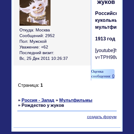
жуков
Российский
кукольный
мультфильм
Откуда:
Москва
Сообщений:
2952
1913 год
Пол:
Мужской
Уважение:
+62
[youtube]http://w
Последний визит:
v=TPH98wZh3Ko[/
Вс, 25 Дек 2011 10:26:37
0
Страница:
1
»
Россия - Запад
»
Мультфильмы
»
Рождество у жуков
создать форум