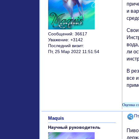
приче
и ва
средс
Свои
Сообщений:
36617
Инстр
Уважение:
+3142
вода
Последний визит:
ли о
Пт, 25 Мар 2022 11:51:54
инст
В рез
все 
прим
Поде
Пт
Maquis
Научный руководитель
Пиво
держ