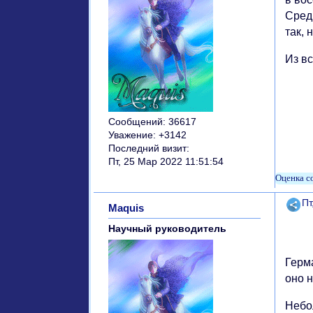
Сред
так, 
Из в
Сообщений:
36617
Уважение:
+3142
Последний визит:
Пт, 25 Мар 2022 11:51:54
Поде
Пт
Maquis
Научный руководитель
Герма
оно 
Небо