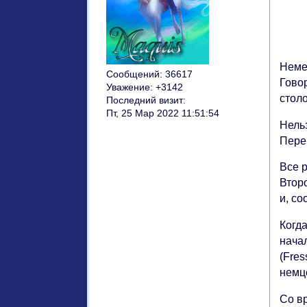
Немец
Сообщений:
36617
Гово
Уважение:
+3142
стол
Последний визит:
Пт, 25 Мар 2022 11:51:54
Нельз
Переб
Все р
Втор
и, со
Когда
нача
(Fre
немц
Со в