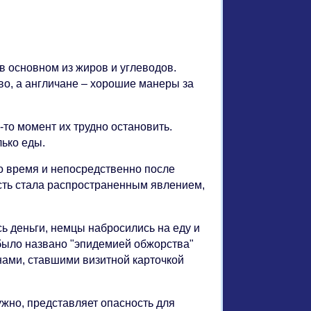
КИ
в основном из жиров и углеводов.
во, а англичане – хорошие манеры за
й-то момент их трудно остановить.
лько еды.
во время и непосредственно после
сть стала распространенным явлением,
сь деньги, немцы набросились на еду и
было названо "эпидемией обжорства"
нами, ставшими визитной карточкой
ужно, представляет опасность для