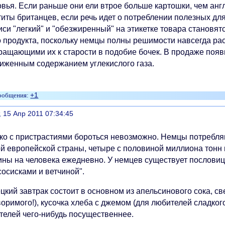
овья. Если раньше они ели втрое больше картошки, чем анг
титы британцев, если речь идет о потреблении полезных дл
си "легкий" и "обезжиренный" на этикетке товара становят
о продукта, поскольку немцы полны решимости навсегда ра
ращающими их к старости в подобие бочек. В продаже появ
ниженным содержанием углекислого газа.
+1
литься
, 15 Апр 2011 07:34:45
ко с пристрастиями бороться невозможно. Немцы потребля
ой европейской страны, четыре с половиной миллиона тонн 
ины на человека ежедневно. У немцев существует пословиц
сосисками и ветчиной".
кий завтрак состоит в основном из апельсинового сока, св
оримого!), кусочка хлеба с джемом (для любителей сладкого
телей чего-нибудь посущественнее.