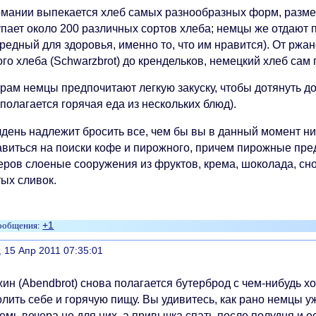
рмании выпекается хлеб самых разнообразных форм, размер
упает около 200 различных сортов хлеба; немцы же отдают 
редный для здоровья, именно то, что им нравится). От ржан
го хлеба (Schwarzbrot) до крендельков, немецкий хлеб сам
рам немцы предпочитают легкую закуску, чтобы дотянуть до
полагается горячая еда из нескольких блюд).
лдень надлежит бросить все, чем бы вы в данный момент ни
авиться на поиски кофе и пирожного, причем пирожные пр
еров слоеные сооружения из фруктов, крема, шоколада, сно
тых сливок.
+1
литься
, 15 Апр 2011 07:35:01
ин (Abendbrot) снова полагается бутерброд с чем-нибудь х
лить себе и горячую пищу. Вы удивитесь, как рано немцы уж
емь вечера не для них, а привычка спать после полудня и е