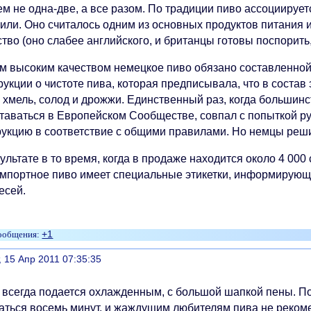
м не одна-две, а все разом. По традиции пиво ассоциируетс
рили. Оно считалось одним из основных продуктов питания 
тво (оно слабее английского, и британцы готовы поспорить,
м высоким качеством немецкое пиво обязано составленной в
укции о чистоте пива, которая предписывала, что в состав 
, хмель, солод и дрожжи. Единственный раз, когда большинс
ставаться в Европейском Сообществе, совпал с попыткой р
рукцию в соответствие с общими правилами. Но немцы решит
ультате в то время, когда в продаже находится около 4 000
импортное пиво имеет специальные этикетки, информирующ
есей.
+1
литься
, 15 Апр 2011 07:35:35
 всегда подается охлажденным, с большой шапкой пены. П
аться восемь минут, и жаждущим любителям пива не рекоме