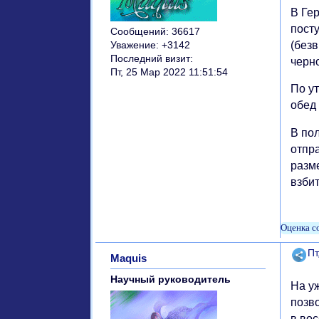
В Ге
пост
Сообщений:
36617
(безв
Уважение:
+3142
Последний визит:
черно
Пт, 25 Мар 2022 11:51:54
По ут
обед 
В по
отпр
разм
взби
Поде
Пт
Maquis
Научный руководитель
На уж
позво
в вос