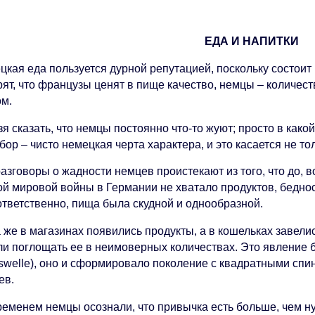
ЕДА И НАПИТ
кая еда пользуется дурной репутацией, поскольку состоит 
рят, что французы ценят в пище качество, немцы – количест
ом.
я сказать, что немцы постоянно что-то жуют; просто в како
ор – чисто немецкая черта характера, и это касается не то
азговоры о жадности немцев проистекают из того, что до, 
ой мировой войны в Германии не хватало продуктов, бедно
ответственно, пища была скудной и однообразной.
 же в магазинах появились продукты, а в кошельках завели
ли поглощать ее в неимоверных количествах. Это явление 
sswelle), оно и сформировало поколение с квадратными спи
ев.
ременем немцы осознали, что привычка есть больше, чем н