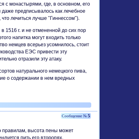
я с монастырями, где, в основном, его
и даже предписывалось как лечебное
 что лечиться лучше "Гиннессом").
 1516 г. и не отмененной до сих пор
этого напитка могут входить только
тво немцев всерьез усомнилось, стоит
уководства ЕЭС привести эту
ельно отразили эту атаку.
 сортов натурального немецкого пива,
ие о содержании в нем вредных
5
о правилам, высота пены может
ндуется пить его второпях.