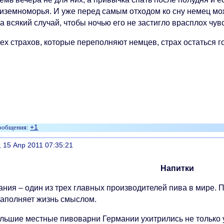
иземноморья. И уже перед самым отходом ко сну немец мож
на всякий случай, чтобы ночью его не застигло врасплох чув
сех страхов, которые переполняют немцев, страх остаться
+1
литься
, 15 Апр 2011 07:35:21
Напитки
ния – один из трех главных производителей пива в мире. П
наполняет жизнь смыслом.
льшие местные пивоварни Германии ухитрились не только уц