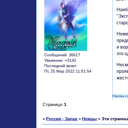
Наибо
"Эксп
стар
Неме
пред
и вор
это о
Сообщений:
36617
Уважение:
+3142
Несмо
Последний визит:
прояв
Пт, 25 Мар 2022 11:51:54
жестч
Страница:
1
»
Россия - Запад
»
Немцы
»
Эти странн