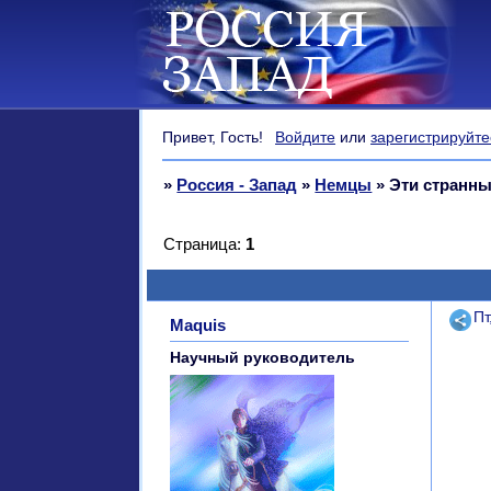
Привет, Гость!
Войдите
или
зарегистрируйте
»
Россия - Запад
»
Немцы
»
Эти странн
Страница:
1
Поде
Пт
Maquis
Научный руководитель