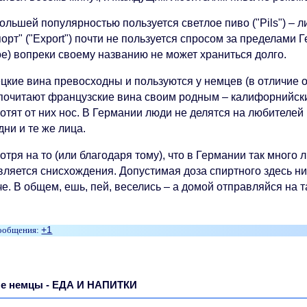
льшей популярностью пользуется светлое пиво ("Pils") – ли
орт" ("Export") почти не пользуется спросом за пределами Ге
ое) вопреки своему названию не может храниться долго.
цкие вина превосходны и пользуются у немцев (в отличие о
почитают французские вина своим родным – калифорнийск
отят от них нос. В Германии люди не делятся на любителей 
дни и те же лица.
тря на то (или благодаря тому), что в Германии так много 
ляется снисхождения. Допустимая доза спиртного здесь ниж
е. В общем, ешь, пей, веселись – а домой отправляйся на т
+1
ые немцы - ЕДА И НАПИТКИ