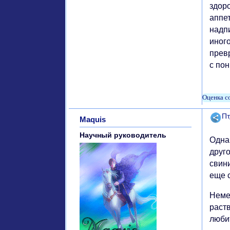
здор
аппе
надпи
иног
прев
с по
Поде
Пт
Maquis
Научный руководитель
Одна
друг
свин
еще 
Немец
раств
люби