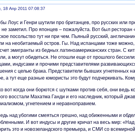
литься
, 18 Апр 2011 07:08:37
бы Лоус и Генри шутили про британцев, про русских или пр
о не заметил. Про японцев – пожалуйста. Вот был ресторан
ское посольство тут ни при чем. Пьяный русский, англичан
и на необитаемый остров. Гы. Над испанцами тоже можно, т
 счет эмигранты из бедных латиноамериканских стран. С ки
ли, а могут обидеться. Не отошли еще от прошлого бессили
цами, индусами и прочими представителями развивающихся 
шения с целью брака. Представители бывших угнетенных н
е, а тут еще разные юмористы это будут подчеркивать. Кому 
о вот когда они борются с шутками против себя, они ведь 
рого восстали Махатма Ганди и его наследник, который джа
ниализмом, угнетением и неравноправием.
ведь над убогими смеяться грешно, над обиженными и обд
рбленными. И вот индусы и другие кричат на весь мир: «На
орить это и новозеландского премьера, и СМИ со всемирной