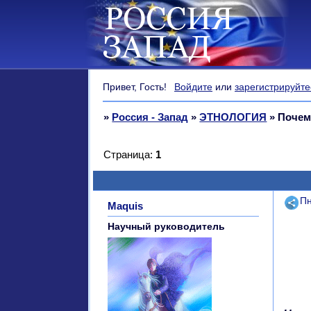
Привет, Гость!
Войдите
или
зарегистрируйте
»
Россия - Запад
»
ЭТНОЛОГИЯ
»
Почем
Страница:
1
Поде
Пн
Maquis
Научный руководитель