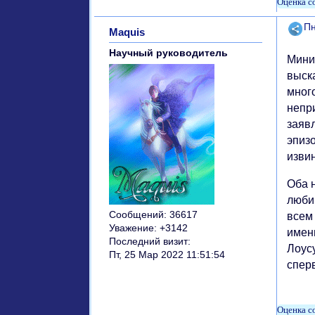
Поде
Пн
Maquis
Научный руководитель
Мини
выск
мног
непр
заяв
эпиз
изви
Оба 
любим
Сообщений:
36617
всем 
Уважение:
+3142
имен
Последний визит:
Лоусу
Пт, 25 Мар 2022 11:51:54
сперв