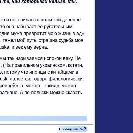
 те, над которыми нельзя. Мы,
го и поселилась в польской деревне
 что она называет ее ругательным
Родня мужа превратит мою жизнь в ад»,
, тяжел мой путь, страшна судьба моя.
uska, и век ему верна.
 мы так называемся испокон веку. Не
ki. (На правильном украинском, кстати,
ло, потому что японцы с китайцами в
uski является, говоря филологически,
 «еврей», а можно – «жид», можно
ративно. А по-польски можно сказать
2