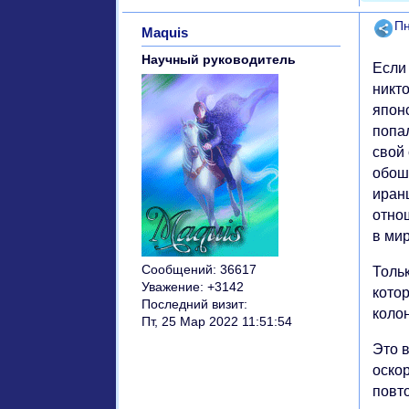
Поде
Пн
Maquis
Научный руководитель
Если 
никт
япон
попал
свой
обош
иран
отно
в мир
Сообщений:
36617
Тольк
Уважение:
+3142
кото
Последний визит:
коло
Пт, 25 Мар 2022 11:51:54
Это 
оско
повт