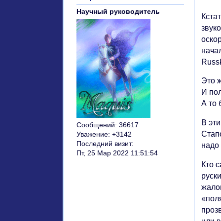
Научный руководитель
Кстат
звук
оско
нача
Russk
Это 
И пол
А то 
В эти
Сообщений:
36617
Стапо
Уважение:
+3142
Последний визит:
надо
Пт, 25 Мар 2022 11:51:54
Кто с
руски
жало
«поля
прозв