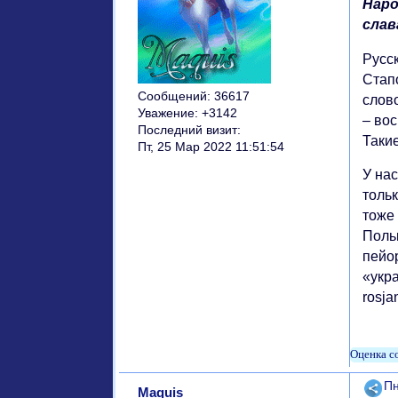
Наро
слав
Русс
Стапо
Сообщений:
36617
слов
Уважение:
+3142
– вос
Последний визит:
Такие
Пт, 25 Мар 2022 11:51:54
У на
тольк
тоже 
Польш
пейо
«укра
rosja
Поде
Пн
Maquis