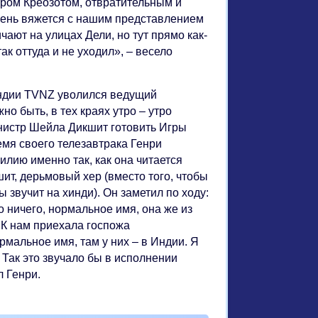
ером Креозотом, отвратительным и
чень вяжется с нашим представлением
ичают на улицах Дели, но тут прямо как-
ак оттуда и не уходил», – весело
ландии TVNZ уволился ведущий
но быть, в тех краях утро – утро
нистр Шейла Дикшит готовить Игры
емя своего телезавтрака Генри
илию именно так, как она читается
шит, дерьмовый хер (вместо того, чтобы
ы звучит на хинди). Он заметил по ходу:
но ничего, нормальное имя, она же из
«К нам приехала госпожа
рмальное имя, там у них – в Индии. Я
 Так это звучало бы в исполнении
л Генри.