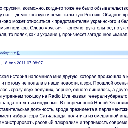
 «руски», возможно, когда-то тоже не было обзывательство
у нас – домосковскую и немоскальскую Россию. Обидное «ру
аково может относиться к представителям украинского и бе
мых поляков. Слово «руски» – конечно, ругательное, но уж 
ля, то поляк, как и украинец, произнесет загадочное «кацап
0
литься
, 18 Апр 2011 07:08:07
ская история напомнила мне другую, которая произошла в 
а и потому не попала в наши новости, а зря. Прошлой осен
лось сразу двух ведущих, вернее, одного лишилось, а друг
м утреннем ток-шоу на Radio Live назвал генерал-губернат
янанда «толстым индусом». В современной Новой Зеландии
ставительская должность, вроде президента в парламентски
амент избрал сэра Сатиананда, политика из смешанной ин
емонстрировать расовый плюрализм и терпимость совреме