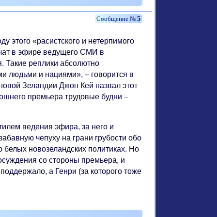
5
ду этого «расистского и нетерпимого
учат в эфире ведущего СМИ в
. Такие реплики абсолютно
 людьми и нациями», – говорится в
новой Зеландии Джон Кей назвал этот
мошнего премьера трудовые будни –
лем ведения эфира, за него и
 забавную чепуху на грани грубости обо
 о белых новозеландских политиках. Но
осуждения со стороны премьера, и
поддержало, а Генри (за которого тоже