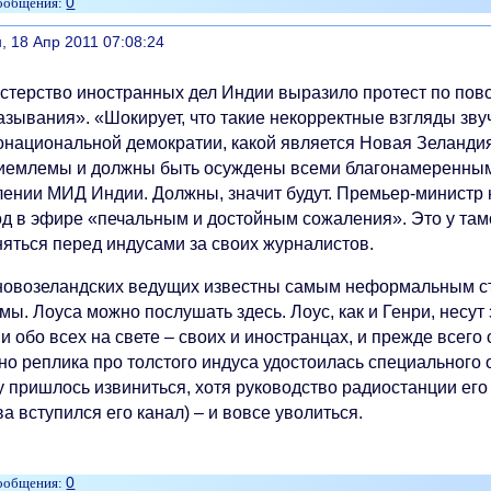
0
литься
, 18 Апр 2011 07:08:24
стерство иностранных дел Индии выразило протест по пово
азывания». «Шокирует, что такие некорректные взгляды зв
онациональной демократии, какой является Новая Зеландия
иемлемы и должны быть осуждены всеми благонамеренными
лении МИД Индии. Должны, значит будут. Премьер-министр 
од в эфире «печальным и достойным сожаления». Это у та
няться перед индусами за своих журналистов.
новозеландских ведущих известны самым неформальным сти
ы. Лоуса можно послушать здесь. Лоус, как и Генри, несут
и обо всех на свете – своих и иностранцах, и прежде всего
но реплика про толстого индуса удостоилась специального 
 пришлось извиниться, хотя руководство радиостанции его 
а вступился его канал) – и вовсе уволиться.
0