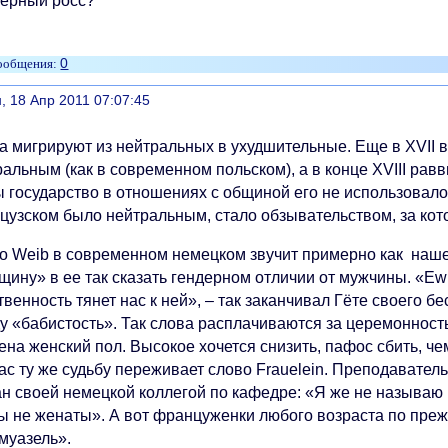
верный росс?
0
литься
, 18 Апр 2011 07:07:45
а мигрируют из нейтральных в ухудшительные. Еще в XVII в
ральным (как в современном польском), а в конце XVIII ра
ы государство в отношениях с общиной его не использовало
цузском было нейтральным, стало обзывательством, за кото
о Weib в современном немецком звучит примерно как наше «
ину» в ее так сказать гендерном отличии от мужчины. «Ewig
венность тянет нас к ней», – так заканчивал Гёте своего б
ду «бабистость». Так слова расплачиваются за церемонност
ена женский пол. Высокое хочется снизить, пафос сбить, ч
ас ту же судьбу переживает слово Frauelein. Преподавател
ан своей немецкой коллегой по кафедре: «Я же не называю 
вы не женаты». А вот француженки любого возраста по преж
муазель».