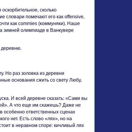
о оскорбительное, сколько
 словари помечают его как offensive,
очти как commies (коммуняки). Наше
 на зимней олимпиаде в Ванкувере
ю деревню.
ту. Но раз золовка из деревни
нные основания сжить со свету Любу,
руска. И всей деревне сказать: «Сами вы
врей». А что еще им скажешь? Даже не
в особенно ответственных сценах
кого нет. Есть слово «лях», но на
устоит в неравном споре: кичливый лях