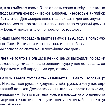
и, в английском кроме Russian есть слово russky, не стольк
оподражательно-ироническое. Впрочем, некоторые английские
рбительное. Для американцев правых взглядов оно звучит п
льство, может, про это не знало и называло «Русский дом»
y Dom. А может, знало, но просто постебалось.
ж надо было угораздить выйти замуж в 1991 году в польску
но, Таня, В эти лета мы не слыхали про любовь;
бы согнала со света меня покойница свекровь.
 лета не то что в Польшу, в Кению замуж выходили по расче
рково еще жива, и после решения суда у нее есть все зако
 бороться с ней народными средствами.
ам обзывается, тот сам так называется. Сама ты, золовка, 
. И мама твоя руска, и дедушка у тебя руски, и кот у вас е
вавший поляков Достоевский называл их просто поляками, 
чишками». Но это в литературе, а в народе как-то ничего та
ище оно никак не тянет, звучит почти респектабельно. Кто 