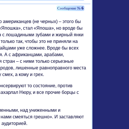
6
о американцев (не черных) – этого бы
 «Япошка», стал «Япоша», но вроде бы
ин с лошадиными зубами и жирный янки
олько так, чтобы это не приняли на
тайцами уже сложнее. Вроде бы всех
я. А с африканцами, арабами,
стран – с ними только серьезные
ародов, лишенные равноправного места
смех, а кому и грех.
консервируют то состояние, против
вахарлал Нюру, и все прочие борцы с
еленными, над униженными и
д нами смеяться грешно». И заставляют
 аудиторией.