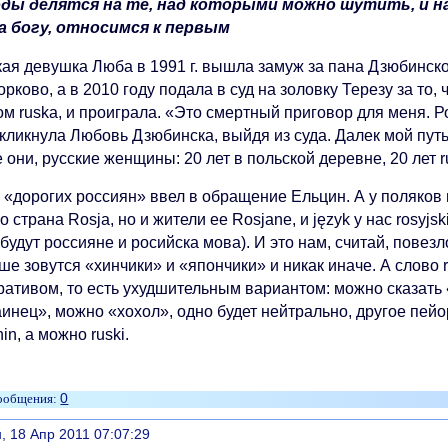
ды делятся на те, над которыми можно шутить, и на
а богу, относимся к первым
кая девушка Люба в 1991 г. вышла замуж за пана Дзюбинско
рково, а в 2010 году подала в суд на золовку Терезу за то,
ом ruska, и проиграла. «Это смертный приговор для меня. 
кликнула Любовь Дзюбинска, выйдя из суда. Далек мой путь
 они, русские женщины: 20 лет в польской деревне, 20 лет r
с «дорогих россиян» ввел в обращение Ельцин. А у поляков
о страна Rosja, но и жители ее Rosjane, и język у нас rosyjs
будут россияне и росийска мова). И это нам, считай, повез
е зовутся «хинчики» и «япончики» и никак иначе. А слово r
ративом, то есть ухудшительным вариантом: можно сказать
инец», можно «хохол», одно будет нейтрально, другое пейо
nin, а можно ruski.
0
литься
, 18 Апр 2011 07:07:29