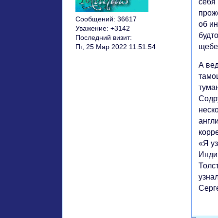
себя
прож
Сообщений:
36617
об ин
Уважение:
+3142
будто
Последний визит:
щебе
Пт, 25 Мар 2022 11:51:54
А ве
тамош
тума
Содр
неск
англи
корре
«Я уз
Инди
Толст
узнал
Серг