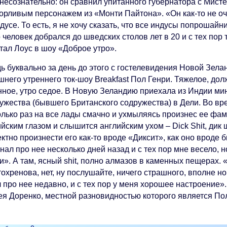
 несознательно: он сравнил упитанного губернатора с Мист
орливым персонажем из «Монти Пайтона». «Он как-то не о
дусе. То есть, я не хочу сказать, что все индусы попрошайн
 человек добрался до шведских столов лет в 20 и с тех пор т
тал Лоус в шоу «Доброе утро».
дь буквально за день до этого с гостелевидения Новой Зе
него утреннего ток-шоу Breakfast Пол Генри. Тяжелое, долж
нное, утро седое. В Новую Зеландию приехала из Индии ми
ужества (бывшего Британского содружества) в Дели. Во вр
олько раз на все лады смачно и ухмыляясь произнес ее фам
йским глазом и слышится английским ухом – Dick Shit, дик 
ктно произнести его как-то вроде «Диксит», как оно вроде б
нал про нее несколько дней назад и с тех пор мне весело, 
и». А там, ясный shit, полно алмазов в каменных пещерах. 
охренова, нет, ну послушайте, ничего страшного, вполне но
 про нее недавно, и с тех пор у меня хорошее настроение».
ея Доренко, местной разновидностью которого является По