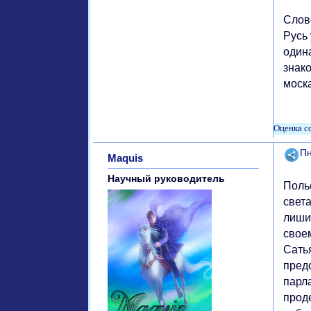
Слово
Русь 
один
знако
моска
Поде
Пн
Maquis
Научный руководитель
Поль
свет
лиши
свое
Сать
пред
парл
прод