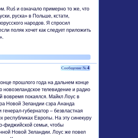
м. Ruś и означало примерно то же, что
ски, руска» в Польше, кстати,
лорусского народов. Я спросил
если поляк хочет как следует приложить
».
4
конце прошлого года на дальнем конце
ью новозеландское телевидение и радио
ой вовремя покаялся. Майкл Лоус в
ора Новой Зеландии сэра Ананда
 генерал-губернатор – безвластная
х республиках Европы. На эту синекуру
до-фиджийской семьи, чтобы
нной Новой Зеландии. Лоус же повел